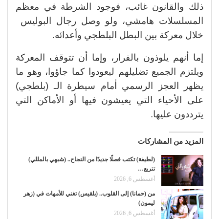
ذلك والقانون غائب، فوجود الشرطة في معظم
المسلسلات هامشي، ولو وصل رجال البوليس
خلال معركة بين البطل البلطجي وأعدائه.
إما أنهم يلوذون بالفرار، وإما أن تتوقف المعركة
ويلتزم الجميع تضليلهم ليعودوا كما جاؤوا، وهو ما
يظهر العجز الرسمي أمام سيطرة الـ (بلطجي)
على الأحياء التي يعيشون فيها أو الأماكن التي
يترددون عليها.
المزيد من المشاركات
(لطيفة) تكتب فصلًا جديدًا من النجاح.. (شبهي بالمللي)
تتربع…
أغسطس 6, 2026
من (حمانا) إلى القلوب.. (بلقيس) تغني للأمهات في (زهر
ليمون)
أغسطس 6, 2026