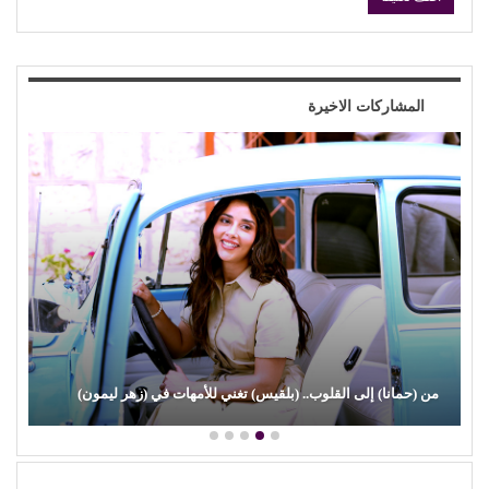
المشاركات الاخيرة
(علي الألفي) يعود بقوة.. ويفاجئ جمهوره بـ (مش رايح الساحل)