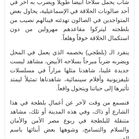
شاب يحمل سلاحاً أبيضا طويلا ويضرب به آخر في
أحد صالونات الحلاقة في الإسماعيلية، يحاول بعض
المتواجدين في الصالون تهدئته فينالهم نصيب من
بلطجته ليتركوا مقاعدهم مهرولين من دون
استكمال الخلاقة خوفاً وهلعاً.
ينفرد الـ (بلطجي) بخصمه الذي يعمل في المحل
ويضربه ضرباً مبرحاً بسلاحه الأبيض، مشاهد ليست
جديدة علينا، شاهدنا مثلها مراراً في مسلسلات
تليفزيونية وأفلام سينمائية، شاهدناها تمثيلاً ليمتد
تأثيرها إلى حياتنا ويتحول واقعاً.
فنسمع من وقت لآخر عن أعمال بلطجة في هذا
الشارع أو ذاك، وفي هذه المدينة أو تلك، مشاهد
متنقلة للبلطجة في ربوع مصر الأمن والأمان
والسلام والتسامح، وشوهها بعض أبنائها باسم
الفن.