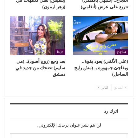
النجاح.. (شبهي بالمللي)
(بلقيس) تغني للأمهات في
تتربع على عرش (أنغامي)
(زهر ليمون)
سلايدر
دراما
(علي الألفي) يعود بقوة..
بعد وجع (روج أسود).. (مي
ويفاجئ جمهوره بـ (مش رايح
سليم) تضحك من جديد في
الساحل)
دمشق
السابق
التالي
اترك رد
لن يتم نشر عنوان بريدك الإلكتروني.