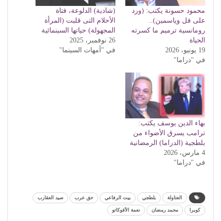
محمود حسونة يكتب: (ورد
(شادية) الدلوعة، فتاة
على فل وياسمين)..
الأحلام التى قلبت (المرأة
رومانسية ترميم ما كسرته
المجهولة) حياتها السينمائية
الحياة
26 نوفمبر، 2025
19 يونيو، 2026
في "أمهات السينما"
في "دراما"
بهاء الدين يوسف يكتب:
ترامب يسرق الأضواء من
بلطجية (الدراما) الرمضانية
4 مارس، 2026
في "دراما"
العتاولة
بلطجي
بيت الرفاعي
حق عرب
صيد العقارب
كوبرا
محمد رمضان
نعمة الأفوكاتو