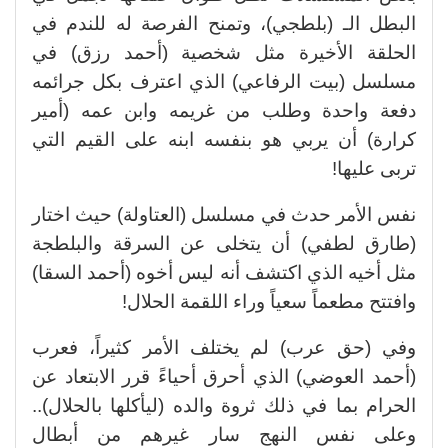
البطل الـ (بلطجي)، وتمنح الفرصة له للندم في
الحلقة الأخيرة مثل شخصية (أحمد رزق) في
مسلسل (بيت الرفاعي) الذي اعترف بكل جرائمه
دفعة واحدة وطلب من غريمه وابن عمه (أمير
كرارة) أن يربي هو بنفسه ابنه على القيم التي
تربى عليها!
نفس الأمر حدث في مسلسل (العتاولة) حيث اختار
(طارق لطفي) أن يتخلى عن السرقة والبلطجة
مثل أخيه الذي اكتشف أنه ليس أخوه (أحمد السقا)
وافتتح مطعماً سعياً وراء اللقمة الحلال!
وفي (حق عرب) لم يختلف الأمر كثيراً، فعرب
(أحمد العوضي) الذي أحرق أحياءً قرر الابتعاد عن
الحرام بما في ذلك ثروة والده (ليأكلها بالحلال)..
وعلى نفس النهج سار غيرهم من أبطال