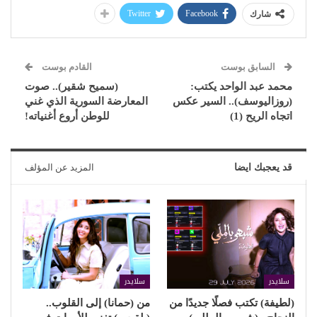
Twitter
Facebook
شارك
السابق بوست
القادم بوست
محمد عبد الواحد يكتب:
(سميح شقير).. صوت
(روزاليوسف).. السير عكس
المعارضة السورية الذي غني
اتجاه الريح (1)
للوطن أروع أغنياته!
قد يعجبك ايضا
المزيد عن المؤلف
سلايدر
سلايدر
(لطيفة) تكتب فصلًا جديدًا من
من (حمانا) إلى القلوب..