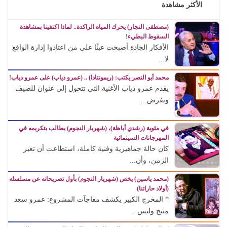
الأكثر مشاهدة
(مصطفى النجار) يحرك المياه الراكدة.. لماذا اكتفينا بمشاهدة
السقوط البطيء!
الأفكار الجادة أصبحت عبئًا على من اعتادوا إدارة الواقع
لا...
محمد أبو النصر يكتب: (ريمونتادا) .. (عمرو دياب) على عمرو دياب!
يقدم عمرو دياب الأغنية التي تتحول إلى عنوان للصيف
وتفرض...
في مئوية (رشدي أباظة)، (شهريار النجوم) يطالب بتكريمه في
المهرجانات السينمائية
كان حالة جماهيرية وفنية كاملة، استطاعت أن تعبر
الزمن، وأن...
(محمد ياسين) يخص (شهريار النجوم) بأول تصريحاته عن مسلسله
(أولاد حاراتنا)
* المخرج الكبير يكشف مفاجآت المشروع: عمرو سعد
منتج وليس...