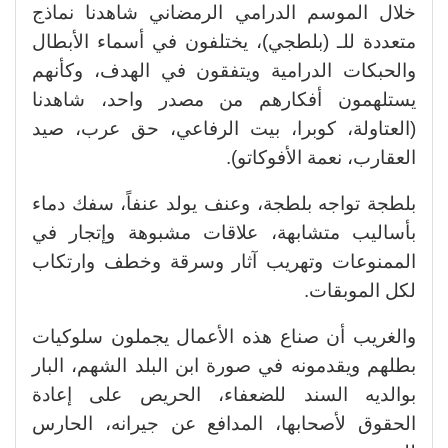
خلال الموسم الدرامي الرمضاني شاهدنا نماذج
متعددة للـ (بلطجي)، يختلفون في أسماء الأبطال
والحبكات الدرامية ويتفقون في الهدف، وكأنهم
يستلهمون أفكارهم من مصدر واحد، شاهدنا
(العتاولة، كوبرا، بيت الرفاعي، حق عرب، صيد
العقارب، نعمة الأفوكاتو).
بلطجة تواجه بلطجة، وعنف يولد عنفاً، سفك دماء
بأساليب متشابهة، علاقات مشبوهة وإتجار في
الممنوعات وتهريب آثار وسرقة وخطف وارتكاب
لكل الموبقات.
والغريب أن صناع هذه الأعمال يجملون سلوكيات
بطلهم ويقدمونه في صورة ابن البلد الشهم، البار
بوالديه السند للضعفاء، الحريص على إعادة
الحقوق لأصحابها، المدافع عن جيرانه، الحارس