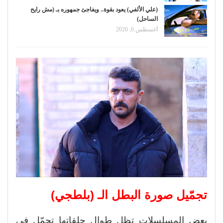
(علي الألفي) يعود بقوة.. ويفاجئ جمهوره بـ (مش رايح
الساحل)
أغسطس 6, 2026
تجمّيل صورة البطل الـ (بلطجي)
بعض المسلسلات تظل طوال حلقاتها تجمّل في