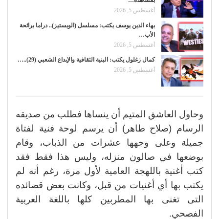
أغسطس 5, 2026
بهاء الدين يوسف يكتب: مسلسل (الويستيز).. دراما برائحة
الأب…
أغسطس 5, 2026
كمال زغلول يكتب: البنية الثقافية والإبداع الشعبي (29)..…
أغسطس 5, 2026
وحاول العاشق المتيم أن ينساها فطلب من صديقه
الرسام (صلاح طاهر) أن يرسم لوحة فنية لفتاة
جميلة وعلى وجهها عشرات من الذباب، وقام
بوضعها في صالون منزله، وليس هذا فقط فقد
كتب أغنية باللهجة العامية لأول مرة، رغم أنه لم
يكتب بها أي أغنيات من قبل، وكانت بعض قصائده
التى تغنى بها المطربين كلها باللغة العربية
الفصحي.