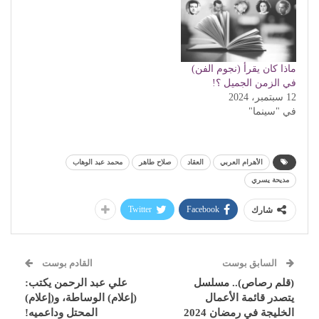
ماذا كان يقرأ (نجوم الفن)
في الزمن الجميل ؟!
12 سبتمبر، 2024
في "سينما"
الأهرام العربي
العقاد
صلاح طاهر
محمد عبد الوهاب
مديحة يسري
Twitter
Facebook
شارك
السابق بوست
القادم بوست
(قلم رصاص).. مسلسل
علي عبد الرحمن يكتب:
يتصدر قائمة الأعمال
(إعلام) الوساطة، و(إعلام)
الخليجة في رمضان 2024
المحتل وداعميه!