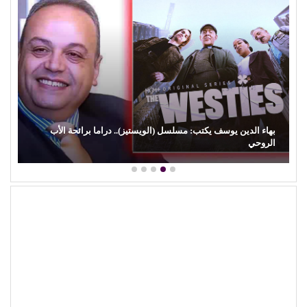
سل (الويستيز).. دراما برائحة الأب
الهلالية) وآفة…