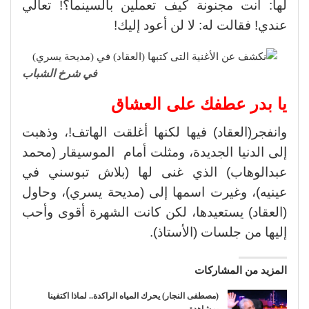
لها: أنت مجنونة كيف تعملين بالسينما؟! تعالي
عندي! فقالت له: لا لن أعود إليك!
في شرخ الشباب
يا بدر عطفك على العشاق
وانفجر(العقاد) فيها لكنها أغلقت الهاتف!، وذهبت
إلى الدنيا الجديدة، ومثلت أمام الموسيقار (محمد
عبدالوهاب) الذي غنى لها (بلاش تبوسني في
عينيه)، وغيرت اسمها إلى (مديحة يسري)، وحاول
(العقاد) يستعيدها، لكن كانت الشهرة أقوى وأحب
إليها من جلسات (الأستاذ).
المزيد من المشاركات
(مصطفى النجار) يحرك المياه الراكدة.. لماذا اكتفينا
بمشاهدة…