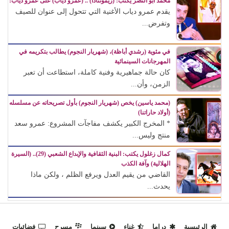
محمد أبو النصر يكتب: (ريمونتادا) .. (عمرو دياب) على عمرو دياب!
يقدم عمرو دياب الأغنية التي تتحول إلى عنوان للصيف
وتفرض...
في مئوية (رشدي أباظة)، (شهريار النجوم) يطالب بتكريمه في
المهرجانات السينمائية
كان حالة جماهيرية وفنية كاملة، استطاعت أن تعبر
الزمن، وأن...
(محمد ياسين) يخص (شهريار النجوم) بأول تصريحاته عن مسلسله
(أولاد حاراتنا)
* المخرج الكبير يكشف مفاجآت المشروع: عمرو سعد
منتج وليس...
كمال زغلول يكتب: البنية الثقافية والإبداع الشعبي (29).. (السيرة
الهلالية) وآفة الكذب
القاضي من يقيم العدل ويرفع الظلم ، ولكن ماذا
يحدث...
الرئيسية
دراما
غناء
سينما
مسرح
فضائيات