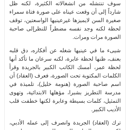
سوف تنتشله من انشغالاته الكثيرة، لكنه ظل
شارداً إلى أن وقعت عيناه على صورة فتاة سمراء
صغيرة السن لايميزها غيرعينيها الواسعتين، توقف
لحظة لكنه وجد نفسه مضطراً للنظرإلى صاحبة
الصورة مرات ومرات.
شيىء ما في عينيها شغله عن أفكاره، دق قلبه
بعنف، ظنها لحظة عابرة، لكنه سرعان ما تأكد أنها
لحظة عمر، أمسك الكاتب الكبير بالجريدة وقرأ
الكلمات المكتوبة تحت الصورة، فعرف (العقاد)
أن
اسم صاحبة الصورة (هنومة خليل)، تلميذة في
مدرسة التطريز بشبرا، مؤهلها الابتدائية، وتهوى
التمثيل، كلمات بسيطة وعابرة لكنها خطفت قلب
الأديب الكبير.
ترك (العقاد) الجريدة وانصرف إلى عمله الأدبي،