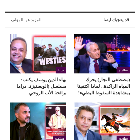
قد يعجبك ايضا
المزيد عن المؤلف
سلايدر
دراما
(مصطفى النجار) يحرك
بهاء الدين يوسف يكتب:
المياه الراكدة.. لماذا اكتفينا
مسلسل (الويستيز).. دراما
بمشاهدة السقوط البطيء!
برائحة الأب الروحي
سلايدر
سلايدر