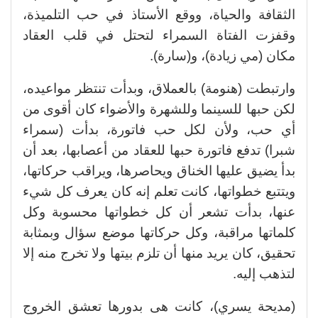
الثقافة والحياة، ووقع الأستاذ في حب التلميذة،
وقفزت الفتاة السمراء لتحتل في قلب العقاد
مكان (مي زيادة)، و(سارة).
وارتبطت (هنومة) بالعملاق، وبدأت تنتظر مواعيده،
لكن حبها للسينما وللشهرة والأضواء كان أقوى من
أي حب، ولأن لكل حب فاتورة، بدأت (سمراء
شبرا) تدفع فاتورة حبها للعقاد من أعصابها، بعد أن
بدأ يضيق عليها الخناق ويحاصرها، ويراقب حركاتها،
ويتتبع خطواتها، كانت تعلم إنه كان يعرف كل شيء
عنها، بدأت تشعر أن كل خطواتها محسوبة وكل
كلماتها مراقبة، وكل حركاتها موضع سؤال وبمثابة
تحقيق، كان يريد منها أن تلزم بيتها ولا تخرج منه إلا
لتذهب إليه.
(مديحة يسري)، كانت هى بدورها تعشق الخروج