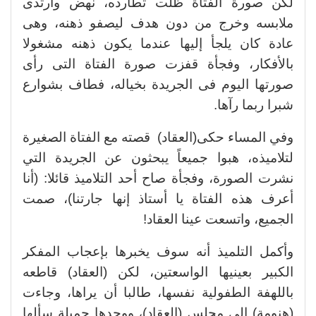
لكن صورة الفتاة ظلت تطارده، نهض وارتدى
ملابسه وخرج من دون هدف ليصفو ذهنه، وهى
عادة كان يلجأ إليها عندما يكون ذهنه مشغولا
بالأفكار، وفجأة قفزت صورة الفتاة التى رأى
صورتها اليوم فى الجريدة بخياله، فطاف بشوارع
شبرا ربما رآها.
وفي المساء حكى(العقاد) قصته مع الفتاة الصغيرة
لتلاميذه، هبوا جميعاً يبحثون عن الجريدة التي
نشرت الصورة، وفجأة صاح أحد التلاميذ قائلا: (أنا
أعرف هذه الفتاة يا أستاذ إنها جارتنا)، صمت
الجميع، واتسعت عينا العقاد!
وأكمل التلميذ أنه سوف يخبرها بإعجاب المفكر
الكبير بعينيها الواسعتين، لكن (العقاد) قاطعه
باللهفة الطفولية نفسها، طالبا أن يراها، وجاءت
(هنومة) إلى مجلس (العقاد)، ووجدها جميلة سألها