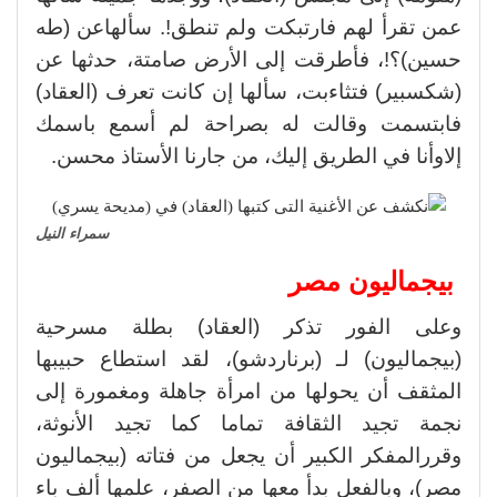
عمن تقرأ لهم فارتبكت ولم تنطق!. سألهاعن (طه
حسين)؟!، فأطرقت إلى الأرض صامتة، حدثها عن
(شكسبير) فتثاءبت، سألها إن كانت تعرف (العقاد)
فابتسمت وقالت له بصراحة لم أسمع باسمك
إلاوأنا في الطريق إليك، من جارنا الأستاذ محسن.
سمراء النيل
بيجماليون مصر
وعلى الفور تذكر (العقاد) بطلة مسرحية
(بيجماليون) لـ (برناردشو)، لقد استطاع حبيبها
المثقف أن يحولها من امرأة جاهلة ومغمورة إلى
نجمة تجيد الثقافة تماما كما تجيد الأنوثة،
وقررالمفكر الكبير أن يجعل من فتاته (بيجماليون
مصر)، وبالفعل بدأ معها من الصفر، علمها ألف باء