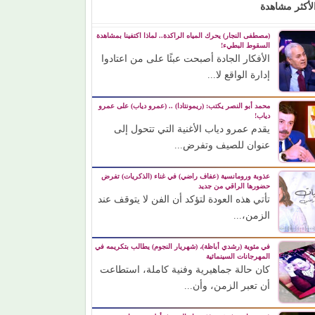
لأكثر مشاهدة
(مصطفى النجار) يحرك المياه الراكدة.. لماذا اكتفينا بمشاهدة
السقوط البطيء!
الأفكار الجادة أصبحت عبئًا على من اعتادوا
إدارة الواقع لا...
محمد أبو النصر يكتب: (ريمونتادا) .. (عمرو دياب) على عمرو
دياب!
يقدم عمرو دياب الأغنية التي تتحول إلى
عنوان للصيف وتفرض...
عذوبة ورومانسية (عفاف راضي) في غناء (الذكريات) تفرض
حضورها الراقي من جديد
تأتي هذه العودة لتؤكد أن الفن لا يتوقف عند
الزمن،...
في مئوية (رشدي أباظة)، (شهريار النجوم) يطالب بتكريمه في
المهرجانات السينمائية
كان حالة جماهيرية وفنية كاملة، استطاعت
أن تعبر الزمن، وأن...