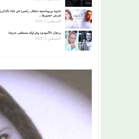
عذوبة ورومانسية (عفاف راضي) في غناء (الذكري
تفرض حضورها…
أغسطس 6, 2026
برتقان (الأبنودي) وفراولة مصطفى حدوتة!
أغسطس 6, 2026