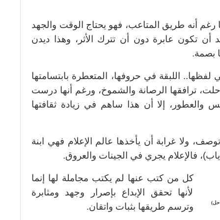
ا رغم أنه طريق المتاعب، فهو يحتاج الوقت والجهد
 أن تكون عابرة دون أن تترك الأثر، وهذا ديدن
ا بصمة.
 لفظها.. اللبقة في حروفها، المتعطرة بابتسامتها
ث حلت، ترافقها الرصانة والشموخ، ورغم أنها درست
 والعطور، إلا أن هذا ساهم في زيادة ثقافتها
وصف، ولا غرابة أن يأخذها عالم الإعلام فهي ابنة
اب)، فالإعلام يجري في الجينات والعروق.
كل من كتب عنها لم يكتب مجاملة لها إنما
لأنها تحقق الإبداع بإصرار وجهد ومثابرة
احل)
وترسم طريقها بثبات واتقان.