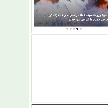
رتقان (الأبنودي) وفراولة مصطفى حدوتة!
محمود عطية يكتب: