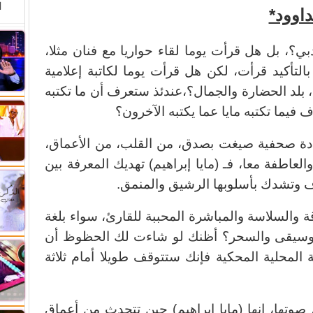
ا
داوود*
؟، بل هل قرأت يوما لقاء حواريا مع فنان مثلا،
تأكيد قرأت، لكن هل قرأت يوما لكاتبة إعلامية
بلد الحضارة والجمال؟،عندئذ ستعرف أن ما تكتبه
ف فيما تكتبه مايا عما يكتبه الآخرون؟
أ مادة صحفية صيغت بصدق، من القلب، من الأعماق،
عاطفة معا، فـ (مايا إبراهيم) تهديك المعرفة بين
 وتشدك بأسلوبها الرشيق والمنمق.
ة والسلاسة والمباشرة المحببة للقارئ، سواء بلغة
الموسيقى والسحر؟ أظنك لو شاءت لك الحظوظ أن
المحلية المحكية فإنك ستتوقف طويلا أمام ثلاثة
وتها، إنها (مايا إبراهيم) حين تتحدث من أعماق