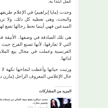
عمل ابتدأ به.
وجدت (مايا إبراهيم) في الإعلام طريقه
والبحث، وهى تعطيه كل ذلك، ولا تريد
المبدعين فهي أينما تحط رحالها تضع له
هى تلك الصادقة في وصفها.. الأنيقة في
التي لا تفارقها، لأنها تصنع الفرح حي
الفرنسية وعملت في مجال بيع الملابس
لذاتها.
ورتبت حياتها وأعطت لنجاحها نكهة لا ت
خال الإعلامي المعروف الراحل (مازن دي
المزيد من المشاركات
(محمد حماقي) يفتتح صيفه الغنائي من (سعادة س
و(سوبر ستار)…
أغسطس 7, 2026