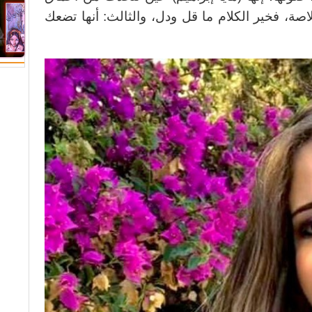
خلاصة، فخير الكلام ما قل ودل، والثالث: أنها تضعك