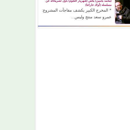
(محمد ياسين) يخص (شهريار النجوم) بأول تصريحاته عن
مسلسله (أولاد حاراتنا)
* المخرج الكبير يكشف مفاجآت المشروع:
عمرو سعد منتج وليس...