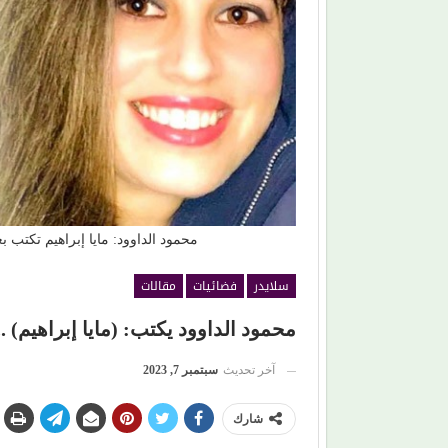
.. (شبهي بالمللي)
(محمد حماقي) يفتتح صيفه الغنائي من (سعادة ساحل
و(سوبر ستار) مفاجأة الليلة
محمود الداوود: مايا إبراهيم تكتب 
سلايدر
فضائيات
مقالات
محمود الداوود يكتب: (مايا إبراهيم) .. 
آخر تحديث
سبتمبر 7, 2023
شارك