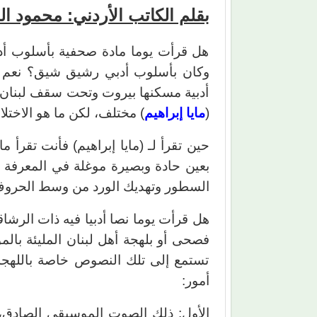
بقلم الكاتب الأردني: محمود ال
هل قرأت يوما مادة صحفية بأسلوب أدبي
وكان بأسلوب أدبي رشيق شيق؟ نعم بال
أدبية مسكنها بيروت وتحت سقف لبنان، 
(
مايا إبراهيم
) مختلف، لكن ما هو الاختلا
حين تقرأ لـ (مايا إبراهيم) فأنت تقر
بعين حادة وبصيرة موغلة في المعرفة وال
السطور وتهديك الورد من وسط الحروف
هل قرأت يوما نصا أدبيا فيه ذات الرشاق
فصحى أو بلهجة أهل لبنان المليئة ب
تستمع إلى تلك النصوص خاصة باللهجة 
أمور:
الأول: ذلك الصوت الموسيقي الصادق، ص