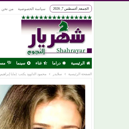
الجمعة, أغسطس 7, 2026
سياسة الخصوصية
من نحن
الرئيسية
دراما
غناء
سينما
مس
الصفحة الرئيسية
سلايدر
محمود الداوود يكتب: (مايا إبراهيم) 