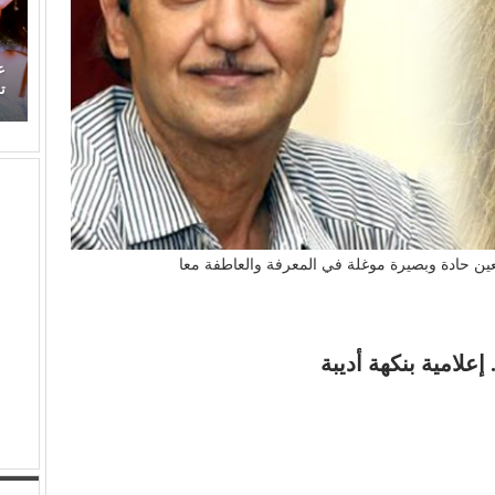
)
عذوبة ورومانسية (عفاف راضي) في غناء (الذكريات)
تفرض حضورها الراقي من جديد
ب
بعين حادة وبصيرة موغلة في المعرفة والعاطفة معا
إعلامية بنكهة أديبة