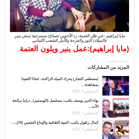
مايا إبراهيم : في ظل العتمة، رد الأخوين (صباغ) بمسرحية (مش بس
عالميلاد) النور والفرحة والأمل للشعب اللبناني
(مايا إبراهيم):عمل ينير ويلون العتمة
المزيد من المشاركات
(مصطفى النجار) يحرك المياه الراكدة.. لماذا اكتفينا
بمشاهدة…
أغسطس 5, 2026
بهاء الدين يوسف يكتب: مسلسل (الويستيز).. دراما برائحة
الأب…
أغسطس 5, 2026
كمال زغلول يكتب: البنية الثقافية والإبداع الشعبي (29)..…
أغسطس 5, 2026