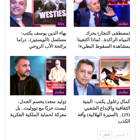
سلايدر
دراما
(مصطفى النجار) يحرك
بهاء الدين يوسف يكتب:
المياه الراكدة.. لماذا اكتفينا
مسلسل (الويستيز).. دراما
بمشاهدة السقوط البطيء!
برائحة الأب الروحي
سلايدر
سلايدر
كمال زغلول يكتب: البنية
(وليد سعد) يحسم الجدل:
الثقافية والإبداع الشعبي
ليست حربًا مع تووليت.. بل
(29).. (السيرة الهلالية) وآفة
معركة لحماية الملكية الفكرية
الكذب
السابق
التالي