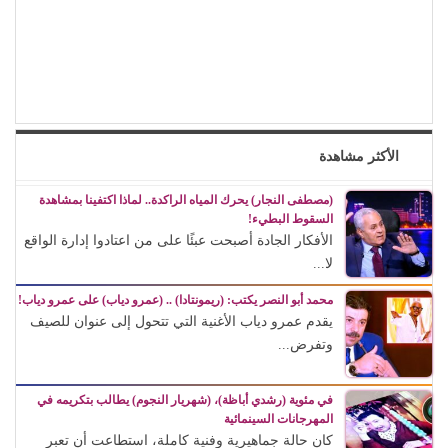
الأكثر مشاهدة
(مصطفى النجار) يحرك المياه الراكدة.. لماذا اكتفينا بمشاهدة
السقوط البطيء!
الأفكار الجادة أصبحت عبئًا على من اعتادوا إدارة الواقع
لا...
محمد أبو النصر يكتب: (ريمونتادا) .. (عمرو دياب) على عمرو دياب!
يقدم عمرو دياب الأغنية التي تتحول إلى عنوان للصيف
وتفرض...
في مئوية (رشدي أباظة)، (شهريار النجوم) يطالب بتكريمه في
المهرجانات السينمائية
كان حالة جماهيرية وفنية كاملة، استطاعت أن تعبر