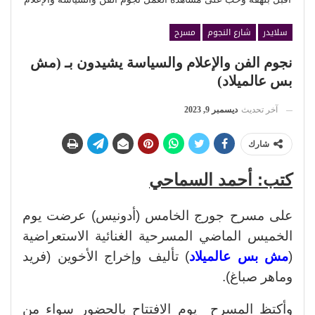
سلايدر
شارع النجوم
مسرح
نجوم الفن والإعلام والسياسة يشيدون بـ (مش
بس عالميلاد)
آخر تحديث
ديسمبر 9, 2023
شارك
كتب: أحمد السماحي
على مسرح جورج الخامس (أدونيس) عرضت يوم
الخميس الماضي المسرحية الغنائية الاستعراضية
(
مش بس عالميلاد
) تأليف وإخراج الأخوين (فريد
وماهر صباغ).
وأكتظ المسرح يوم الافتتاح بالحضور سواء من