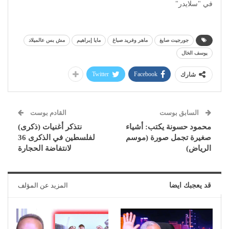
في "سلايدر"
جورجيت صايغ
ماهر وفريد صباغ
مايا إبراهيم
مش بس عالميلاد
يوسف الخال
Twitter
Facebook
شارك
السابق بوست
القادم بوست
محمود حسونة يكتب: أشياء
نتذكر أغنيات (ذكرى)
صغيرة تجمل صورة (موسم
لفلسطين في الذكرى 36
الرياض)
لانتفاضة الحجارة
قد يعجبك ايضا
المزيد عن المؤلف