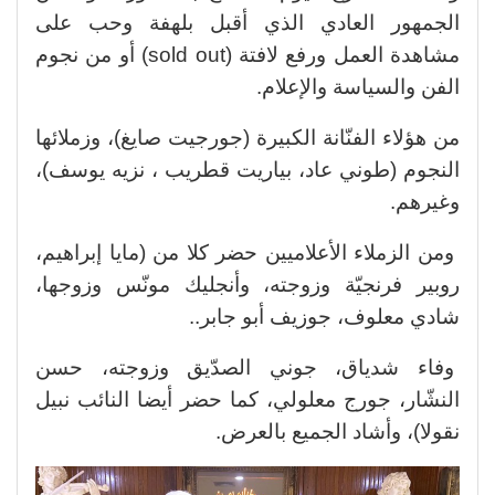
الجمهور العادي الذي أقبل بلهفة وحب على
مشاهدة العمل ورفع لافتة (sold out) أو من نجوم
الفن والسياسة والإعلام.
من هؤلاء الفنّانة الكبيرة (جورجيت صايغ)، وزملائها
النجوم (طوني عاد، بياريت قطريب ، نزيه يوسف)،
وغيرهم.
ومن الزملاء الأعلاميين حضر كلا من (مايا إبراهيم،
روبير فرنجيّة وزوجته، وأنجليك مونّس وزوجها،
شادي معلوف، جوزيف أبو جابر..
وفاء شدياق، جوني الصدّيق وزوجته، حسن
النشّار، جورج معلولي، كما حضر أيضا النائب نبيل
نقولا)، وأشاد الجميع بالعرض.