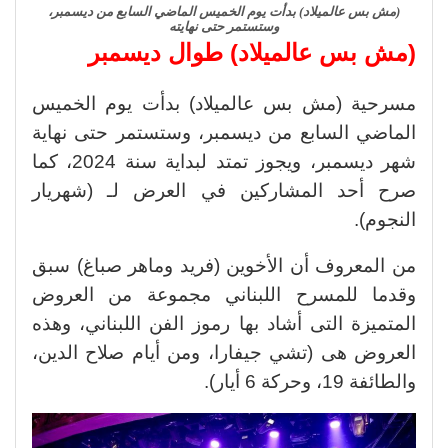
(مش بس عالميلاد) بدأت يوم الخميس الماضي السابع من ديسمبر،
وستستمر حتى نهايته
(مش بس عالميلاد) طوال ديسمبر
مسرحية (مش بس عالميلاد) بدأت يوم الخميس
الماضي السابع من ديسمبر، وستستمر حتى نهاية
شهر ديسمبر، ويجوز تمتد لبداية سنة 2024، كما
صرح أحد المشاركين في العرض لـ (شهريار
النجوم).
من المعروف أن الأخوين (فريد وماهر صباغ) سبق
وقدما للمسرح اللبناني مجموعة من العروض
المتميزة التى أشاد بها رموز الفن اللبناني، وهذه
العروض هى (تشي جيفارا، ومن أيام صلاح الدين،
والطائفة 19، وحركة 6 أيار).