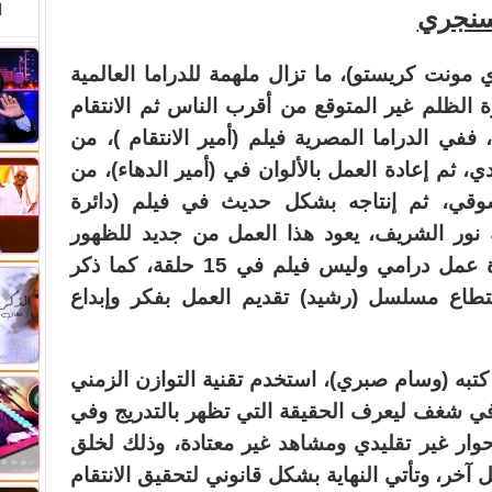
ا
لسنجري
 مونت كريستو)، ما تزال ملهمة للدراما العالمية
 الظلم غير المتوقع من أقرب الناس ثم الانتقام
 ففي الدراما المصرية فيلم (أمير الانتقام )، من
، ثم إعادة العمل بالألوان في (أمير الدهاء)، من
وقي، ثم إنتاجه بشكل حديث في فيلم (دائرة
ة نور الشريف، يعود هذا العمل من جديد للظهور
لكن هذه المرة عمل درامي وليس فيلم في 15 حلقة، كما ذكر
تطاع مسلسل (رشيد) تقديم العمل بفكر وإبداع
كتبه (وسام صبري)، استخدم تقنية التوازن الزمني
ي شغف ليعرف الحقيقة التي تظهر بالتدريج وفي
ار غير تقليدي ومشاهد غير معتادة، وذلك لخلق
آخر، وتأتي النهاية بشكل قانوني لتحقيق الانتقام