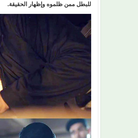
للبطل ممن ظلموه وإظهار الحقيقة.