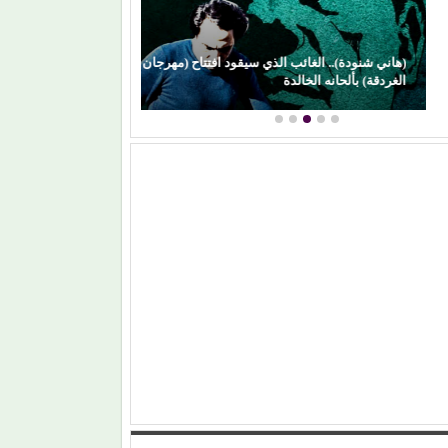
هاني شنودة).. الغائب الذي سيقود افتتاح (مهرجان
(سحر رامي).. امرأ
غردقة) بألحانه الخالدة
الأضواء