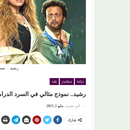
 من (سعادة ساحل)
(الفن) والسياسة: عندما تتحول الريشة إلى سلاح
رشيد .. مسل
دراما
سلايدر
نقد
رشيد.. نموذج مثالي في السرد الدرا
آخر تحديث
مايو 1, 2023
شارك