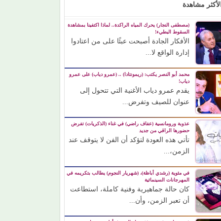
لأكثر مشاهدة
(مصطفى النجار) يحرك المياه الراكدة.. لماذا اكتفينا بمشاهدة
السقوط البطيء!
الأفكار الجادة أصبحت عبئًا على من اعتادوا
إدارة الواقع لا...
محمد أبو النصر يكتب: (ريمونتادا) .. (عمرو دياب) على عمرو
دياب!
يقدم عمرو دياب الأغنية التي تتحول إلى
عنوان للصيف وتفرض...
عذوبة ورومانسية (عفاف راضي) في غناء (الذكريات) تفرض
حضورها الراقي من جديد
تأتي هذه العودة لتؤكد أن الفن لا يتوقف عند
الزمن،...
في مئوية (رشدي أباظة)، (شهريار النجوم) يطالب بتكريمه في
المهرجانات السينمائية
كان حالة جماهيرية وفنية كاملة، استطاعت
أن تعبر الزمن، وأن...