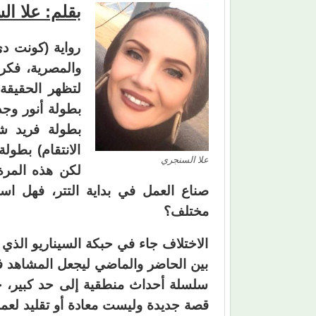
بقلم: علا ا
رواية (كونت دي
والمصرية، فكرة
لتظهر الحقيقة،
بطولة أنور وجدي
بطولة فريد ش
الانتقام) بطول
علا السنجري
صناع العمل في بداية التتر، فهل اس
مختلف؟
الاختلاف جاء في حبكة السيناريو الذي 
بين الحاضر والماضي ليجعل المشاهد ف
سلسلة أحداث منطقية إلى حد كبير، حو
قصة جديدة وليست معادة أو تقليد لعمل 