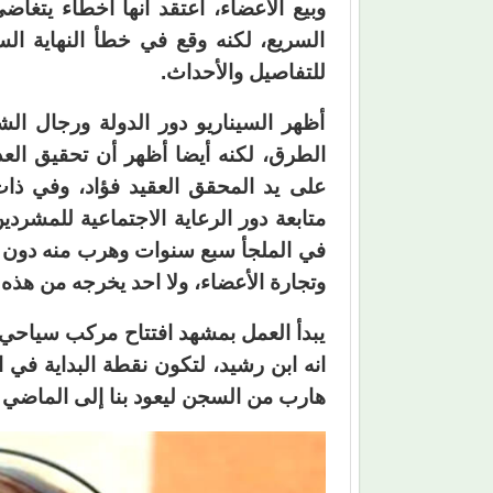
وبيع الأعضاء، أعتقد أنها أخطاء يتغاضى
السريع، لكنه وقع في خطأ النهاية ا
للتفاصيل والأحداث.
أظهر السيناريو دور الدولة ورجال ا
الطرق، لكنه أيضا أظهر أن تحقيق العدا
على يد المحقق العقيد فؤاد، وفي ذا
متابعة دور الرعاية الاجتماعية للمش
في الملجأ سبع سنوات وهرب منه دون أن
وتجارة الأعضاء، ولا احد يخرجه من هذه
يبدأ العمل بمشهد افتتاح مركب سياحي 
انه ابن رشيد، لتكون نقطة البداية في
هارب من السجن ليعود بنا إلى الماضي 