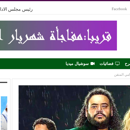
Facebook
رئيس مجلس الادار
رح
فضائيات
سوشيال ميديا
امي المتقن