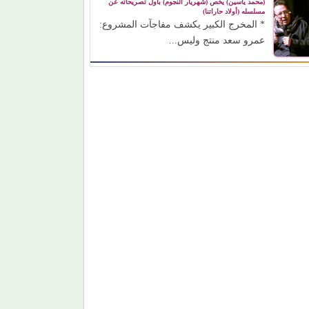
(محمد ياسين) يخص (شهريار النجوم) بأول تصريحاته عن
مسلسله (أولاد حاراتنا)
* المخرج الكبير يكشف مفاجآت المشروع:
عمرو سعد منتج وليس...