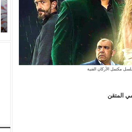
(بعد الليل).. هل يقدم (محمد الشرنوبي) أهم محطة في
(
مشواره الفني؟
ال
سل مكتمل الأركان الفنية
مي المتقن