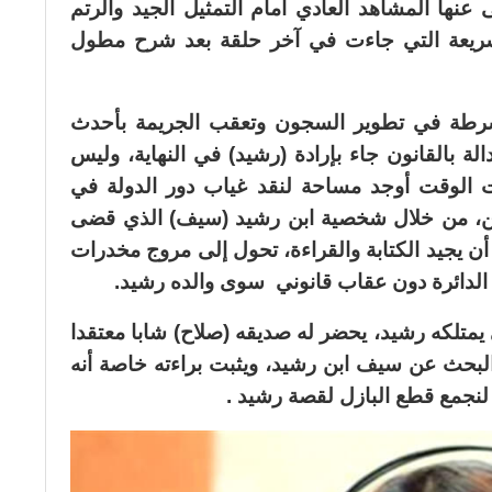
 عنها المشاهد العادي أمام التمثيل الجيد والرتم
لسريعة التي جاءت في آخر حلقة بعد شرح مطول
لشرطة في تطوير السجون وتعقب الجريمة بأحدث
لة بالقانون جاء بإرادة (رشيد) في النهاية، وليس
ت الوقت أوجد مساحة لنقد غياب دور الدولة في
ردين، من خلال شخصية ابن رشيد (سيف) الذي قضى
 يجيد الكتابة والقراءة، تحول إلى مروج مخدرات
 الدائرة دون عقاب قانوني سوى والده رشيد.
يمتلكه رشيد، يحضر له صديقه (صلاح) شابا معتقدا
 البحث عن سيف ابن رشيد، ويثبت براءته خاصة أنه
لنجمع قطع البازل لقصة رشيد .