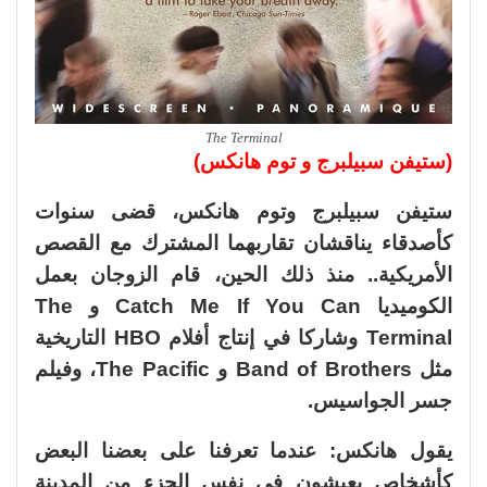
The Terminal
(ستيفن سبيلبرج و توم هانكس)
ستيفن سبيلبرج وتوم هانكس، قضى سنوات
كأصدقاء يناقشان تقاربهما المشترك مع القصص
الأمريكية.. منذ ذلك الحين، قام الزوجان بعمل
الكوميديا Catch Me If You Can و The
Terminal وشاركا في إنتاج أفلام HBO التاريخية
مثل Band of Brothers و The Pacific، وفيلم
جسر الجواسيس.
يقول هانكس: عندما تعرفنا على بعضنا البعض
كأشخاص يعيشون في نفس الجزء من المدينة