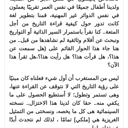
ولدينا أطفال جميعًا في نفس العمر تقريبًا يعملون
في نفس الدوائر غير المهنية، قمنا بتطوير لغة
كانت تدور حول كيفية قراءة التاريخ من أجل
المتعة.. كنا نقرأ باستمرار السير الذاتية أو التواريخ
ونبحث عن أفلام وثائقية لم نشاهدها من قبل.. من
هنا جاء هذا الحوار القائم على (هل سمعت عن
هذا؟، هل قرأت هذا؟ هل رأيت هذا؟،هل تقرأ هذا
الآن؟
ليس من المستغرب أن أول شيء فعلناه كان مبنيًا
على رؤية التاريخ التي لا نتوقف عن القراءة عنها،
وهى تستمر وتطول؛ لا أستطيع الحصول على ما
يكفي منه.. حقا كان لدينا هذا الاختزال.. نسخته
السينمائية هى كل ما يخصه، ونسختى من التمثيل
الغريزية هي [ملكي] تمامًا ، لذلك لم نتحدث أبدًا
عن تفاصيلها.