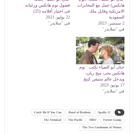
هانكس) عمل مع المخابرات
فضول توم هانكس ورغباته
الامريكية وقابل ملك
فى اختيار أفلامه (25)
السعودية
22 يوليو، 2023
2 سبتمبر، 2023
في "سلايدر"
في "سلايدر"
حنان أبو الضياء تكتب : توم
هانكس يحب ميج ريان،
ويدخل عالم ستيفن كينج
17 يونيو، 2023
في "سلايدر"
Catch Me If You Can
Band of Brothers
Apollo 13
The Terminal
The Pacific
HBO
Forrest Gump
The Two Gentlemen of Verona