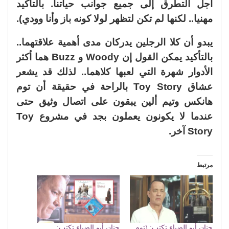
أجل التطرق إلى جميع جوانب حياتنا. بالتأكيد
مهنيا.. لكنها لم تكن لتظهر لولا كونه باز وأنا وودي).
يبدو أن كلا الرجلين يدركان مدى أهمية علاقتهما..
بالتأكيد يمكن القول إن Woody و Buzz هما أكثر
الأدوار شهرة التي لعبها كلاهما.. لذلك قد يشعر
عشاق Toy Story بالراحة في حقيقة أن توم
هانكس وتيم ألين يبقون على اتصال وثيق حتى
عندما لا يكونون يعملون بجد في مشروع Toy
Story آخر.
مرتبط
حنان أبو الضياء تكتب: (توم
حنان أبو الضياء تكتب: