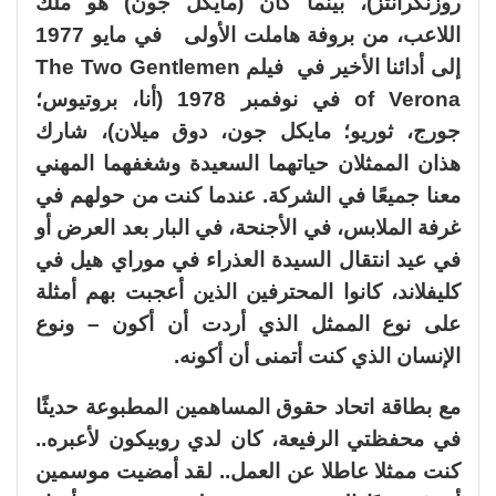
روزنكرانتز)، بينما كان (مايكل جون) هو ملك
اللاعب، من بروفة هاملت الأولى في مايو 1977
إلى أدائنا الأخير في فيلم The Two Gentlemen
of Verona في نوفمبر 1978 (أنا، بروتيوس؛
جورج، ثوريو؛ مايكل جون، دوق ميلان)، شارك
هذان الممثلان حياتهما السعيدة وشغفهما المهني
معنا جميعًا في الشركة. عندما كنت من حولهم في
غرفة الملابس، في الأجنحة، في البار بعد العرض أو
في عيد انتقال السيدة العذراء في موراي هيل في
كليفلاند، كانوا المحترفين الذين أعجبت بهم أمثلة
على نوع الممثل الذي أردت أن أكون – ونوع
الإنسان الذي كنت أتمنى أن أكونه.
مع بطاقة اتحاد حقوق المساهمين المطبوعة حديثًا
في محفظتي الرفيعة، كان لدي روبيكون لأعبره..
كنت ممثلا عاطلا عن العمل.. لقد أمضيت موسمين