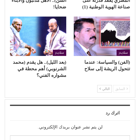
المصري يفقد قدرته على
السن).. الأهل مذنبون والأبناء
صناعة الهوية الوطنية (1)
ضحايا!
سلايدر
سلايدر
(الفن) والسياسة: عندما
(بعد الليل).. هل يقدم (محمد
تتحول الريشة إلى سلاح
الشرنوبي) أهم محطة في
مشواره الفني؟
السابق
التالي
اترك رد
لن يتم نشر عنوان بريدك الإلكتروني.