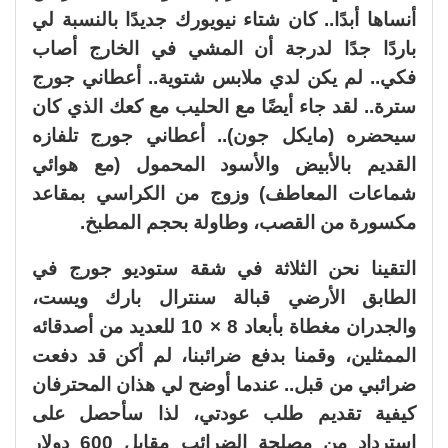
أنساها أبدًا.. كان شتاء نيويورك جديدًا بالنسبة لي
باردًا جدًا لدرجة أن المشي في الخارج أصاب
فكي.. لم يكن لدي ملابس شتوية.. أعطاني جورج
سترة.. لقد جاء أيضًا مع الحليب مع كعك الذي كان
سيحضره (مايكل جون).. أعطاني جورج تلفازه
القديم بالأبيض والأسود المحمول (مع هوائي
شماعات المعاطف) وزوج من الكراسي بمقاعد
مكسورة من القصب، وطاولة بحجم المطبخ.
التقينا نحن الثلاثة في شقة ستوديو جورج في
الطابق الأرضي قبالة سنترال بارك ويست،
والجدران مغطاة بأبعاد 8 × 10 للعديد من أصدقائه
الممثلين، وقمنا بدفع ضرائبنا، لم أكن قد دفعت
ضرائبي من قبل.. عندما أوضح لي هذان المحترفان
كيفية تقديم طلب عودتي، لذا سأحصل على
استرداد من مصلحة الضرائب مقابل 600 دولار