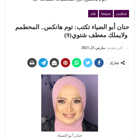
سلايدر
سينما
نقد
حنان أبو الضياء تكتب: توم هانكس.. المحطمم
ولايملك معطف شتوي(9)
آخر تحديث
مارس 23, 2023
شارك
حنان أبو الضياء