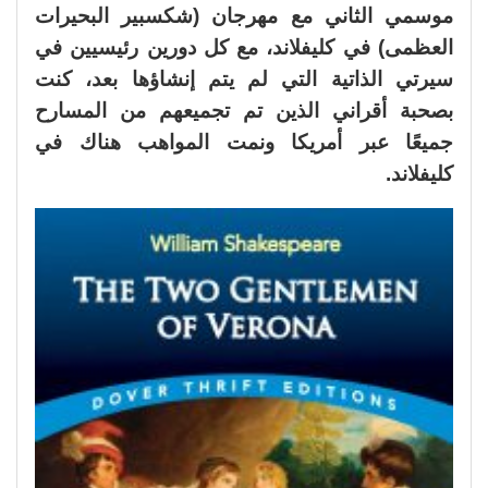
موسمي الثاني مع مهرجان (شكسبير البحيرات
العظمى) في كليفلاند، مع كل دورين رئيسيين في
سيرتي الذاتية التي لم يتم إنشاؤها بعد، كنت
بصحبة أقراني الذين تم تجميعهم من المسارح
جميعًا عبر أمريكا ونمت المواهب هناك في
كليفلاند.