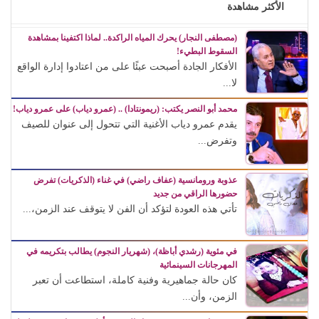
الأكثر مشاهدة
(مصطفى النجار) يحرك المياه الراكدة.. لماذا اكتفينا بمشاهدة
السقوط البطيء!
الأفكار الجادة أصبحت عبئًا على من اعتادوا إدارة الواقع
لا...
محمد أبو النصر يكتب: (ريمونتادا) .. (عمرو دياب) على عمرو دياب!
يقدم عمرو دياب الأغنية التي تتحول إلى عنوان للصيف
وتفرض...
عذوبة ورومانسية (عفاف راضي) في غناء (الذكريات) تفرض
حضورها الراقي من جديد
تأتي هذه العودة لتؤكد أن الفن لا يتوقف عند الزمن،...
في مئوية (رشدي أباظة)، (شهريار النجوم) يطالب بتكريمه في
المهرجانات السينمائية
كان حالة جماهيرية وفنية كاملة، استطاعت أن تعبر
الزمن، وأن...