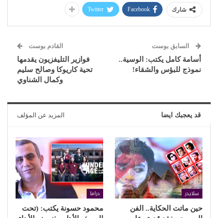
Twitter
Facebook
شارك
السابق بوست
القادم بوست
أسامة كامل يكتب: الوسية..
فوازير التليفزيون يقدمها
نموذج للبؤس والشقاء!
تحية كاريوكا وصالح سليم
وكمال الشناوي
قد يعجبك ايضا
المزيد عن المؤلف
سلايدر
دراما
حين ماتت الحكاية.. الفن
محمود حسونة يكتب: (تحت