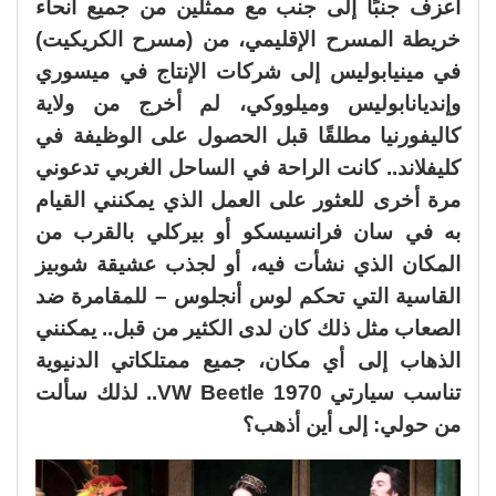
أعزف جنبًا إلى جنب مع ممثلين من جميع أنحاء
خريطة المسرح الإقليمي، من (مسرح الكريكيت)
في مينيابوليس إلى شركات الإنتاج في ميسوري
وإنديانابوليس وميلووكي، لم أخرج من ولاية
كاليفورنيا مطلقًا قبل الحصول على الوظيفة في
كليفلاند.. كانت الراحة في الساحل الغربي تدعوني
مرة أخرى للعثور على العمل الذي يمكنني القيام
به في سان فرانسيسكو أو بيركلي بالقرب من
المكان الذي نشأت فيه، أو لجذب عشيقة شوبيز
القاسية التي تحكم لوس أنجلوس – للمقامرة ضد
الصعاب مثل ذلك كان لدى الكثير من قبل.. يمكنني
الذهاب إلى أي مكان، جميع ممتلكاتي الدنيوية
تناسب سيارتي VW Beetle 1970.. لذلك سألت
من حولي: إلى أين أذهب؟