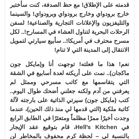
قدمته على الإطلاق! مع حظ الصدفة، كنت سأختبر
خارج برودواي وخارج برودواي وبرودواي! والسينما
والتليفزيون والإعلانات التجارية والصناعية! لسفن
الرحلات البحرية لتناول العشاء في المسارح!.. لكل
مسرح محترف في أمريكا!.. سأبيع سيارتي لتمويل
الانتقال إلى المدينة التي لا تنام!
نعم! هذا ما فعلته! توجهت أنا و(مايكل جون
ماكجان).. نمت على أريكته لعدة أسابيع في الشقة
التي يتقاسمها مع كاتب مسرحي وممثل لم
يعرفني من آدم ولكنه جعلني أضحك طوال اليوم..
كتب (مايكل جون) سيرتي الذاتية على بارجته لآلة
كاتبة ملكية (التي قدمها لي منذ ذلك الحين)، عندما
وجدت أخيرًا ممرًا مظلماً ومتعثرًا في الطابق الرابع
في Hell’s Kitchen، قام بتوقيع عقد الإيجار
بالنسبة لي – لحظة كرم محفوف بالمخاطر لن