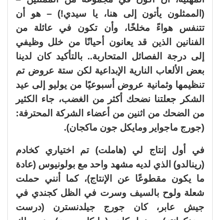
(الممثلون يأتون إلى هنا، يا سيدي!) – هو أن
تتنفس هواءً مخلخًا، وأن تكون في عائلة من
الفنانين الذين قد يعانون أحيانًا من خلل وظيفي
إلى درجة الفصائل المتحاربة.. بالتأكيد كان لدينا
بعض الألعاب النارية الإبداعية لكن ستة عروض تم
تنظيمها وثمانية عروض أسبوعيًا من يوليو إلى عيد
الشكر جعلتنا نضحك أكثر من الغضب، جاء الكثير
من الضحك من اثنين من أعضاء الشركة المحترفة:
(جورج ماجواير ومايكل جون ماكجان).
في أول إنتاج لي (هاملت) تم اختياري كخادم
(رينالدو) الذي لديه مشهد واحد مع بولونيوس (عادة
ما يكون مقطوعًا عن الإنتاج)، كما أنني حملت
شعلة ولوح بالسيف وسرت في الظل كجندي في
جيش عابر، كان جورج جيلدنسترن (درست