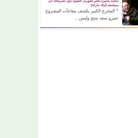
(محمد ياسين) يخص (شهريار النجوم) بأول تصريحاته عن
مسلسله (أولاد حاراتنا)
* المخرج الكبير يكشف مفاجآت المشروع:
عمرو سعد منتج وليس...