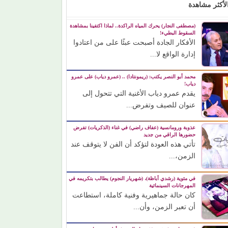
لأكثر مشاهدة
(مصطفى النجار) يحرك المياه الراكدة.. لماذا اكتفينا بمشاهدة
السقوط البطيء!
الأفكار الجادة أصبحت عبئًا على من اعتادوا
إدارة الواقع لا...
محمد أبو النصر يكتب: (ريمونتادا) .. (عمرو دياب) على عمرو
دياب!
يقدم عمرو دياب الأغنية التي تتحول إلى
عنوان للصيف وتفرض...
عذوبة ورومانسية (عفاف راضي) في غناء (الذكريات) تفرض
حضورها الراقي من جديد
تأتي هذه العودة لتؤكد أن الفن لا يتوقف عند
الزمن،...
في مئوية (رشدي أباظة)، (شهريار النجوم) يطالب بتكريمه في
المهرجانات السينمائية
كان حالة جماهيرية وفنية كاملة، استطاعت
أن تعبر الزمن، وأن...