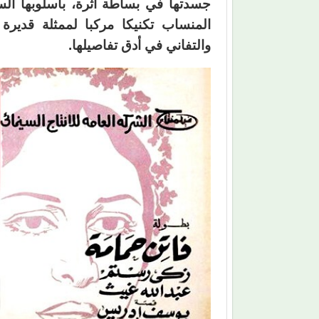
جسدتها في بساطة آثرة، بأسلوبها ال
المنساب تكنيكا مركبا لممثلة قدير
والتفاني في أدق تفاصيلها.