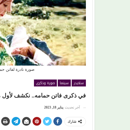
من (حمانا) إلى القلوب.. (بلقيس) تغني للأمهات في (
ليمون)
صورة نادرة لفاتن حما
سلايدر
سينما
صورة وذكرى
في ذكرى فاتن حمامه.. نكشف لأول مرة
آخر تحديث
يناير 18, 2023
شارك