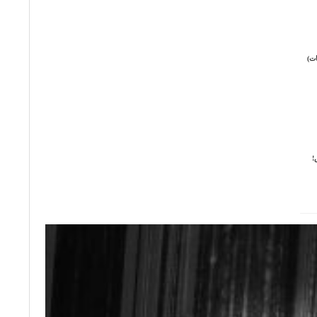
ات)
!