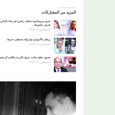
المزيد من المشاركات
عذوبة ورومانسية (عفاف راضي) في غناء (الذكري
تفرض حضورها…
أغسطس 6, 2026
برتقان (الأبنودي) وفراولة مصطفى حدوتة!
أغسطس 6, 2026
محمود عطية يكتب: سوق (الترند) واللحم الرخيص
أغسطس 6, 2026