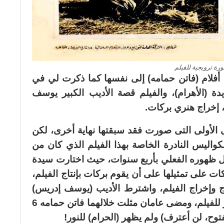
رة ترويجية للفيلم
 أفلام (فاتن حمامه) إلى نفسها كما ذكرت لي في
دة (الأهرام)، والفيلم قصة الأديب الكبير يوسف
 إخراج هنري بركات.
ى الأولى التى صورت فقد سبقتها نهاية أخرى، لكن
كواليس النادرة الخاصة بهذا الفيلم الذي كان من
 يظهر للنور عام 1961 أي قبل ظهوره الفعلي بأربع سنوات، حيث اختارت سيدة
ت على تمثيلها على أن يقوم بركات بإنتاج الفيلم،
اج وإخراج الفيلم، واشترط الأديب (يوسف إدريس)
كاتب القصة أن يكتب السيناريو والحوار للفيلم، ومضى عامان مثلت خلالهما فاتن حمامه 6
لمفتوح، لن أعترف) ولم يظهر (الحرام) للنور!