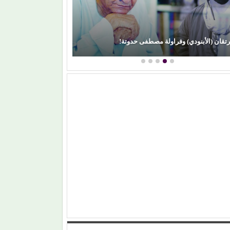
رتقان (الأبنودي) وفراولة مصطفى حدوتة!
محمود عطية يكتب: