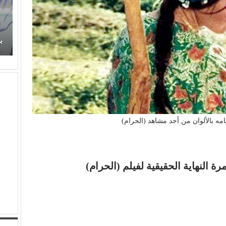
زهر
عذوبة ورومانسية (عفاف راضي) في غناء (الذكريات)
تفرض حضورها الراقي من جديد
ب
مه بالألوان من أحد مشاهد (الحرام)
 النهاية الحقيقية لفيلم (الحرام)