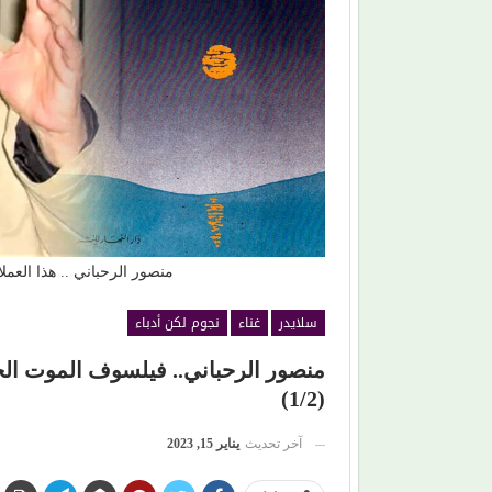
القلوب.. (بلقيس) تغني للأمهات في (زهر
عذوبة ورومانسية (عفاف راضي) ف
تفرض حضورها الراقي من جديد
منصور الرحباني .. هذا العم
سلايدر
غناء
نجوم لكن أدباء
منصور الرحباني.. فيلسوف الموت الح
(1/2)
آخر تحديث
يناير 15, 2023