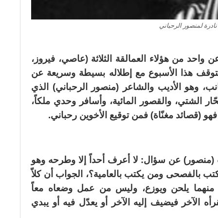
ادرة لمنصور الرحباني
ن واحد من هؤلاء العمالقة الثلاثة (عاصي، فيروز،
توقف هذا الأسبوع مع إطلاله بسيطة وسريعة عن
ب، وهو الأديب والشاعر (منصور الرحباني) الذي
، هى (بحّار الشتي، والقصور المائية، وأسافر وحدي ملكاً،
فهو (قصائد مغنّاة) فمن توقيع الأخوين رحباني.
 (منصور) عن سؤال: لا أعرف أحداً إلا وطرحه وهو
كتب بالفصحى ومن يكتب بالعامية؟، الجواب أن كلاّ
ً منهما يلحن ويوزع، وليس من عمل وضعاه معاً
أه الآخر فيضيف إليه الآخر أو يعدّل فيه أو يبدي