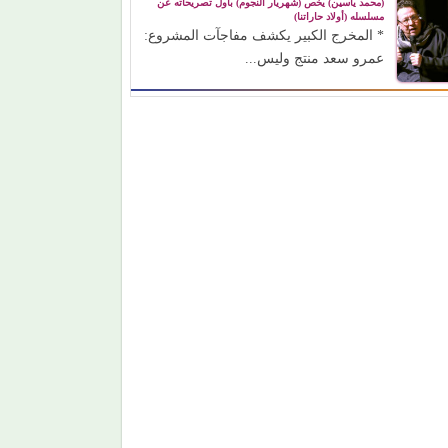
(محمد ياسين) يخص (شهريار النجوم) بأول تصريحاته عن
مسلسله (أولاد حاراتنا)
* المخرج الكبير يكشف مفاجآت المشروع:
عمرو سعد منتج وليس...