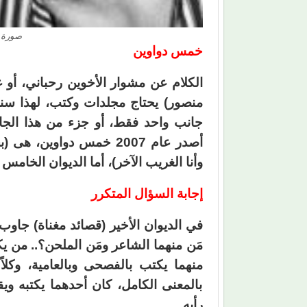
صورة ن
خمس دواوين
الكلام عن مشوار الأخوين رحباني، أو ع
منصور) يحتاج مجلدات وكتب، لهذا سن
جانب واحد فقط، أو جزء من هذا الجان
أصدر عام 2007 خمس دواوين
وأنا الغريب الآخر)، أما الديوان الخامس 
إجابة السؤال المتكرر
في الديوان الأخير (قصائد مغناة) جاوب
مَن منهما الشاعر ومَن الملحن؟.. من ي
منهما يكتب بالفصحى وبالعامية، وكلا
بالمعنى الكامل، كان أحدهما يكتبه ويقر
رأيه.