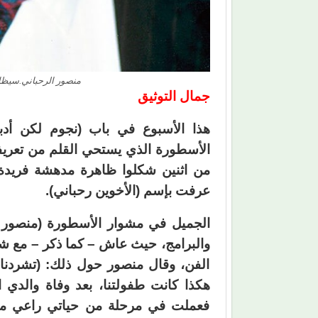
منصور الرحباني.سيظل 
جمال التوثيق
هذا الأسبوع في باب (نجوم لكن أدبا
الأسطورة الذي يستحي القلم من تعريفه،
من اثنين شكلوا ظاهرة مدهشة فريدة ل
عرفت بإسم (الأخوين رحباني).
الجميل في مشوار الأسطورة (منصور ال
والبرامج، حيث عاش – كما ذكر – مع ش
الفن، وقال منصور حول ذلك: (تشردنا 
هكذا كانت طفولتنا، بعد وفاة والدي 
فعملت في مرحلة من حياتي راعي ما