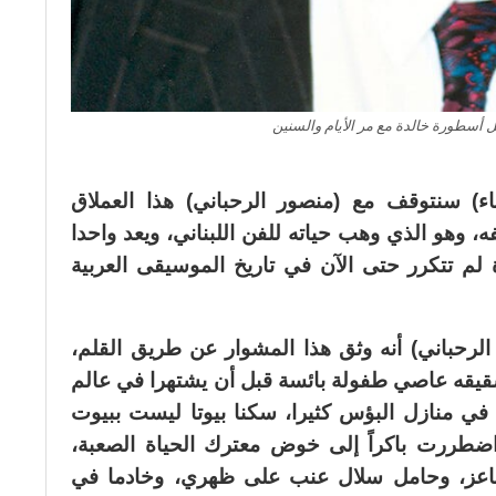
أسطورة خالدة مع مر الأيام والسنين
ء) سنتوقف مع (منصور الرحباني) هذا العملاق
 وهو الذي وهب حياته للفن اللبناني، ويعد واحدا
م تتكرر حتى الآن في تاريخ الموسيقى العربية
رحباني) أنه وثق هذا المشوار عن طريق القلم،
قيقه عاصي طفولة بائسة قبل أن يشتهرا في عالم
في منازل البؤس كثيرا، سكنا بيوتا ليست ببيوت
اضطررت باكراً إلى خوض معترك الحياة الصعبة،
عز، وحامل سلال عنب على ظهري، وخادما في