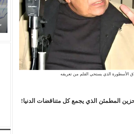
ي غناء (الذكريات)
برتقان (الأبنودي) وفراولة مصطفى حدوتة!
لاق الأسطورة الذي يستحي القلم من تعريفه
زين المطمئن الذي يجمع كل متناقضات الدنيا!