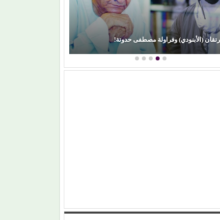
محمود عطية يكتب: سوق (الترند) واللحم الرخيص!