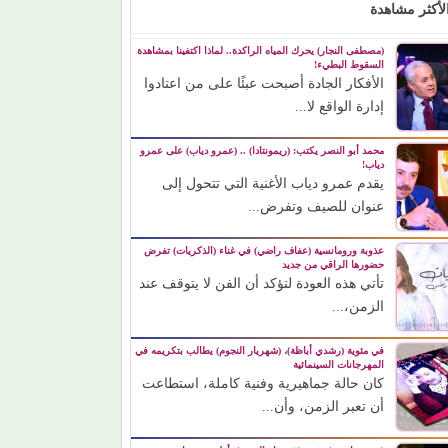
لأكثر مشاهدة
(مصطفى النجار) يحرك المياه الراكدة.. لماذا اكتفينا بمشاهدة
السقوط البطيء!
الأفكار الجادة أصبحت عبئًا على من اعتادوا
إدارة الواقع لا...
محمد أبو النصر يكتب: (ريمونتادا) .. (عمرو دياب) على عمرو
دياب!
يقدم عمرو دياب الأغنية التي تتحول إلى
عنوان للصيف وتفرض...
عذوبة ورومانسية (عفاف راضي) في غناء (الذكريات) تفرض
حضورها الراقي من جديد
تأتي هذه العودة لتؤكد أن الفن لا يتوقف عند
الزمن،...
في مئوية (رشدي أباظة)، (شهريار النجوم) يطالب بتكريمه في
المهرجانات السينمائية
كان حالة جماهيرية وفنية كاملة، استطاعت
أن تعبر الزمن، وأن...