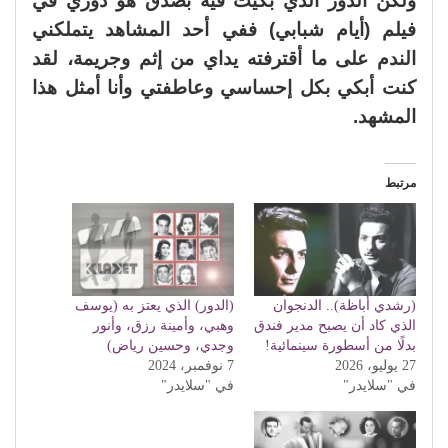
ولكن الدور الذي بكيت فيه بصدق هو دوري في
فيلم (أيام شبابي) ففي أحد المشاهد يتملكني
الندم على ما أقترفته يداي من إثم وجريمة، لقد
كنت أبكي بكل إحساسي وعاطفتي وأنا أمثل هذا
المشهد.
مرتبط
(رشدي أباظة).. الدنجوان
(الدور) الذي يعتز به (يوسف
الذي كاد أن يصبح مدير فندق
وهبي، وأمينة رزق، وأنور
بدلًا من أسطورة سينمائية!
وجدي، وحسين رياض)
27 يوليو، 2026
7 نوفمبر، 2024
في "سلايدر"
في "سلايدر"