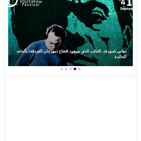
 (مهرجان الغردقة) بألحانه
(سحر رامي).. امرأة اختارت الكرامة على مطار