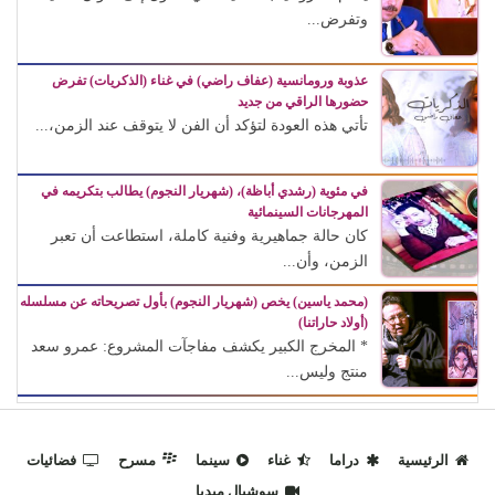
وتفرض...
عذوبة ورومانسية (عفاف راضي) في غناء (الذكريات) تفرض
حضورها الراقي من جديد
تأتي هذه العودة لتؤكد أن الفن لا يتوقف عند الزمن،...
في مئوية (رشدي أباظة)، (شهريار النجوم) يطالب بتكريمه في
المهرجانات السينمائية
كان حالة جماهيرية وفنية كاملة، استطاعت أن تعبر
الزمن، وأن...
(محمد ياسين) يخص (شهريار النجوم) بأول تصريحاته عن مسلسله
(أولاد حاراتنا)
* المخرج الكبير يكشف مفاجآت المشروع: عمرو سعد
منتج وليس...
الرئيسية
دراما
غناء
سينما
مسرح
فضائيات
سوشيال ميديا