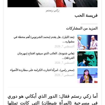
زكي رستم
فريسة الحب
المزيد من المشاركات
(بعد الليل).. هل يقدم (محمد الشرنوبي) أهم محطة في
مشواره…
أغسطس 7, 2026
(هاني شنودة).. الغائب الذي سيقود افتتاح (مهرجان
الغردقة)…
أغسطس 7, 2026
(سحر رامي).. امرأة اختارت الكرامة على مطاردة الأضواء
أغسطس 7, 2026
أما زكي رستم فقال: الدور الذي أبكاني هو دوري
في مسرحية (المرأة شيطان) التى كانت تمثلها