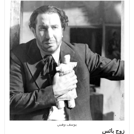
يوسف وهبي
زوج بائس