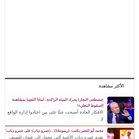
الأكثر مشاهدة
(مصطفى النجار) يحرك المياه الراكدة.. لماذا اكتفينا بمشاهدة
السقوط البطيء!
الأفكار الجادة أصبحت عبئًا على من اعتادوا إدارة الواقع
لا...
محمد أبو النصر يكتب: (ريمونتادا) .. (عمرو دياب) على عمرو دياب!
يقدم عمرو دياب الأغنية التي تتحول إلى عنوان للصيف