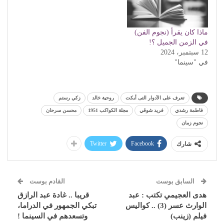
ماذا كان يقرأ (نجوم الفن)
في الزمن الجميل ؟!
12 سبتمبر، 2024
في "سينما"
تعرف على الأدوار التى أبكت
روحية خالد
زكي رستم
فاطمة رشدي
فريد شوقي
مجلة الكواكب 1951
محسن سرحان
نجوم زمان
Twitter
Facebook
شارك
السابق بوست
القادم بوست
هدى العجيمي تكتب : عبد
قريبا .. غادة عبد الرازق
الوارث عسر (3) .. كواليس
تبكي الجمهور في الدراما،
فيلم (زينب)
وتسعدهم في السينما !