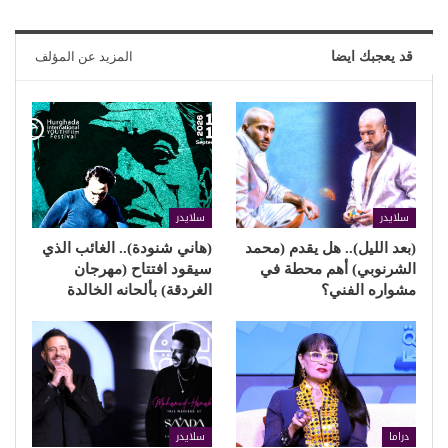
قد يعجبك ايضا
المزيد عن المؤلف
سلايدر
سلايدر
(بعد الليل).. هل يقدم (محمد
(هاني شنودة).. الغائب الذي
الشرنوبي) أهم محطة في
سيقود افتتاح (مهرجان
مشواره الفني؟
الغردقة) بألحانه الخالدة
دراما
سلايدر