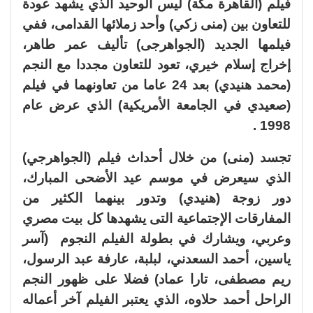
فيلم (القاهرة مكة) ليس الوحيد الذي يشهد عودة
للتعاون بين (منى زكي) وأحد زملائها القدامى، ففي
فيلمها الجديد (الجواهرجى) تأليف عمر طاهر،
إخراج إسلام خيري، تعود للتعاون مجددا مع النجم
(محمد هنيدي) بعد 24 عاما من تعاونهما في فيلم
(صعيدي في الجامعة الأمريكية) الذي عرض عام
1998 .
تجسد (منى) من خلال أحداث فيلم (الجواهرجي)
الذي سيعرض في موسم عيد الأضحى المبارك،
دور زوجة (هنيدي) وتدور بينهما الكثير من
المفارقات الإجتماعية التى يشهدها كل بيت مصري
وعربي، ويشارك في بطولة الفيلم النجوم (آسر
ياسين، أحمد السعدني، لبلبة، عارفة عبد الرسول،
ريم مصطفى، تارا عماد) فضلا على ظهور النجم
الراحل أحمد حلاوه، الذي يعتبر الفيلم آخر أعماله