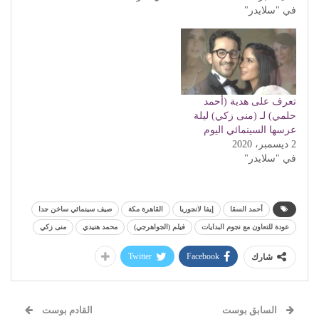
في "سلايدر"
تعرف على هدية (أحمد
حلمي) لـ (منى زكي) ليلة
عرسها السينمائي اليوم
2 ديسمبر، 2020
في "سلايدر"
أحمد السقا
إيفا لانجوريا
القاهرة مكة
صيف سينمائي ساخن جدا
عودة للتعاون مع نجوم البدايات
فيلم (الجواهرجي)
محمد هنيدي
منى زكي
Twitter
Facebook
شارك
السابق بوست
القادم بوست