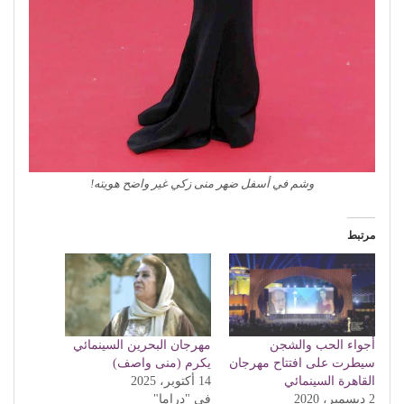
وشم في أسفل ضهر منى زكي غير واضح هويته!
مرتبط
أجواء الحب والشجن
مهرجان البحرين السينمائي
سيطرت على افتتاح مهرجان
يكرم (منى واصف)
القاهرة السينمائي
14 أكتوبر، 2025
2 ديسمبر، 2020
في "دراما"