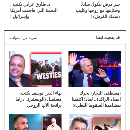
سر مرض نيكول سابا،
د. طارق عرابي يكتب :
وحكايتها مع زوجها وكليب
النجمة التي هاجمت أمريكا
(سمك القرش) !
وإسرائيل !
قد يعجبك ايضا
المزيد عن المؤلف
سلايدر
دراما
(مصطفى النجار) يحرك
بهاء الدين يوسف يكتب:
المياه الراكدة.. لماذا اكتفينا
مسلسل (الويستيز).. دراما
بمشاهدة السقوط البطيء!
برائحة الأب الروحي