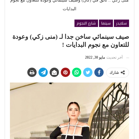
منى زكي .. تألق في (كان) وصيف سينمائي وعودة للتعاون مع نجوم
البدايات
سلايدر
سينما
شارع النجوم
صيف سينمائي ساخن جدا لـ (منى زكي) وعودة
للتعاون مع نجوم البدايات !
آخر تحديث
مايو 30, 2022
شارك