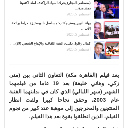
(مصطفى النجار) يحرك المياه الراكدة.. لماذا اكتفينا
بمشاهدة…
أغسطس 5, 2026
بهاء الدين يوسف يكتب: مسلسل (الويستيز).. دراما برائحة
الأب…
أغسطس 5, 2026
كمال زغلول يكتب: البنية الثقافية والإبداع الشعبي (29)..…
أغسطس 5, 2026
يعد فيلم (القاهرة مكة) التعاون الثاني بين (منى
زكي، وهاني خليفة) بعد 19 عاما من فيلمهما
الشهير (سهر الليالي) الذي كان في بدايتهما الفنية
عام 2003، وحقق نجاحا كبيرا ولفت انظار
المنتجين والمخرجين إلى موهبة عدد كبير من نجوم
الفيلم، الذين انطلقوا بقوة بعد هذا الفيلم.