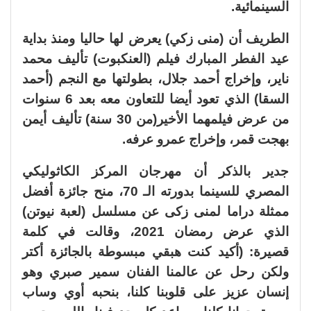
السينمائية.
الطريف أن (منى زكي) يعرض لها حاليا ومنذ بداية
عيد الفطر المبارك فيلم (العنكبوت) تأليف محمد
ناير، وإخراج أحمد جلال، بطولتها مع النجم (أحمد
السقا) الذي تعود أيضا للتعاون معه بعد 6 سنوات
من عرض فيلمهما الأخير(من 30 سنة) تأليف أيمن
بهجت قمر، وإخراج عمرو عرفه.
جدير بالذكر أن مهرجان المركز الكاثوليكي
المصري للسينما بدورته الـ 70، منح جائزة أفضل
ممثلة دراما لمنى زكى عن مسلسل (لعبة نيوتن)
الذي عرض رمضان 2021، وقالت في كلمة
قصيرة: (أكيد كنت هبقي مبسوطة بالجائزة أكتر
ولكن رحل عن عالمنا الفنان سمير صبري وهو
إنسان عزيز على قلوبنا كلنا، بنحبه أوي وساب