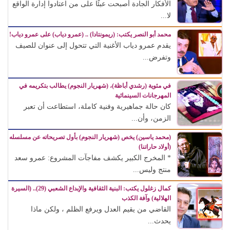
الأفكار الجادة أصبحت عبئًا على من اعتادوا إدارة الواقع
لا...
محمد أبو النصر يكتب: (ريمونتادا) .. (عمرو دياب) على عمرو دياب!
يقدم عمرو دياب الأغنية التي تتحول إلى عنوان للصيف
وتفرض...
في مئوية (رشدي أباظة)، (شهريار النجوم) يطالب بتكريمه في
المهرجانات السينمائية
كان حالة جماهيرية وفنية كاملة، استطاعت أن تعبر
الزمن، وأن...
(محمد ياسين) يخص (شهريار النجوم) بأول تصريحاته عن مسلسله
(أولاد حاراتنا)
* المخرج الكبير يكشف مفاجآت المشروع: عمرو سعد
منتج وليس...
كمال زغلول يكتب: البنية الثقافية والإبداع الشعبي (29).. (السيرة
الهلالية) وآفة الكذب
القاضي من يقيم العدل ويرفع الظلم ، ولكن ماذا
يحدث...