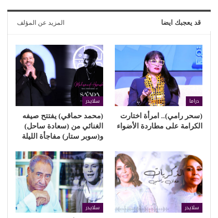
قد يعجبك ايضا
المزيد عن المؤلف
دراما
سلايدر
(سحر رامي).. امرأة اختارت
(محمد حماقي) يفتتح صيفه
الكرامة على مطاردة الأضواء
الغنائي من (سعادة ساحل)
و(سوبر ستار) مفاجأة الليلة
سلايدر
سلايدر