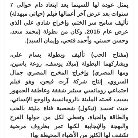
يمثل عودة لها للسينما بعد ابتعاد دام حوالي 7
سنوات بعد عرض آخر أعمالها فيلم (حياتي مبهدلة)
تأليف سامح سر الختم، وإخراج شادي علي الذي
عرض عام 2015، وكان من بطولة (محمد سعد،
وحسن حسني، وأحمد فتحي، وإيمان السيد).
(مفتاح الحب) تأليف وبطولة بسام علي،
ويشاركهما البطولة (ميلاد يوسف، روعة ياسين،
ومها المصري) وإخراج المخرج المصري جمال
السروي، إنتاج شركة آرت فيجن، وهو فيلم
اجتماعي رومانسي سيثير شفقة وعاطفة الجمهور
بسبب قصته المليئة بالرومانسية والوجع الإنساني،
حيث تجسد (نيكول) شخصية فتاة مليئة بالحب
والطاقة والحياة، وتعطي لكل من حولها الفرح
والبهجة والإيجابية لكنها تمر بظروف مرضية
تكشف لها الكثير من الأشياء المحيطة بها!