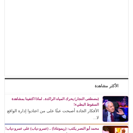
الأكثر مشاهدة
(مصطفى النجار) يحرك المياه الراكدة.. لماذا اكتفينا بمشاهدة
السقوط البطيء!
الأفكار الجادة أصبحت عبئًا على من اعتادوا إدارة الواقع
لا...
محمد أبو النصر يكتب: (ريمونتادا) .. (عمرو دياب) على عمرو دياب!