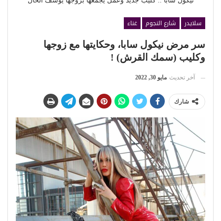
نيكول سابا .. كليب جديد وعمل يجمعها بزوجها يوسف الخال
سلايدر
شارع النجوم
غناء
سر مرض نيكول سابا، وحكايتها مع زوجها
وكليب (سمك القرش) !
آخر تحديث
مايو 30, 2022
شارك