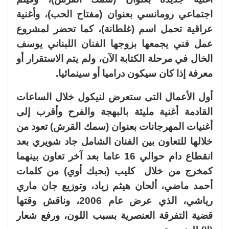
اجتماعي رومانسي بعنوان (مفتاح الحب)، وأغنية
عراقية تحمل اسم (غلطانة)، كما تحضر لمشروع
عمل فني يجمعها بزوجها الفنان اللبناني يوسف
الخال في مرحلة الكتابة الآن، ولم يتم الاستقرار أو
معرفة إذا كان سيكون دراميا أو سينمائيا.
أول الأعمال التى ستعرض لنيكول خلال الساعات
القادمة أغنية مليئة بالبهجة والفرح وأقرب إلى
أغنيات المهرجانات بعنوان (سمك القرش) تعود من
خلالها للتعاون بين الفنان الشامل جاد شويري بعد
انقطاع دام حوالي 16 عاما بعد آخر تعاون بينهما
كمخرج من خلال كليب (بحبك أوي) من كلمات
أحمد ماضي، ألحان هيثم زياد، وتوزيع جان ماري
رياشي، الذي عرض عام 2006، وناقش وقتها
قضية التفرقة العنصرية بسبب اللون، ورفع شعار