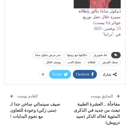
(نيكول سابا) تتألق بإطلالة
مميزة خلال حفل توزيع
جوائز (ذا بيست)
23 نوفمبر، 2025
في "دراما"
جاد شويري
حكايتها مع زوجها
سر مرض نيكول سابا
سمك القرش
غلطانة
مفتاح الحب
يوسف الخال
Twitter
Facebook
شارك
السابق بوست
القادم بوست
مفاجأة .. العشرة الطيبة
صيف سينمائي ساخن جدا لـ
تبعث من جديد في الذكرى
(منى زكي) وعودة للتعاون
المئوية لخالد الذكر (سيد
مع نجوم البدايات !
درويش)