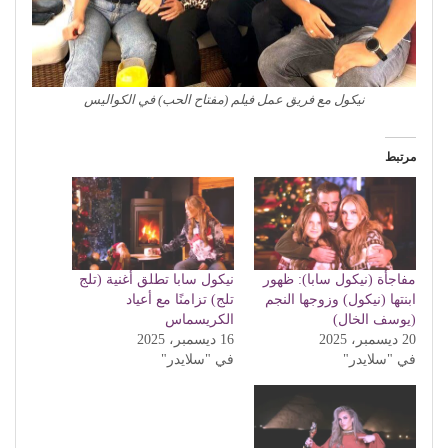
نيكول مع فريق عمل فيلم (مفتاح الحب) في الكواليس
مرتبط
مفاجأة (نيكول سابا): ظهور
نيكول سابا تطلق أغنية (تلج
ابنتها (نيكول) وزوجها النجم
تلج) تزامنًا مع أعياد
(يوسف الخال)
الكريسماس
20 ديسمبر، 2025
16 ديسمبر، 2025
في "سلايدر"
في "سلايدر"