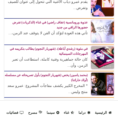
يقدم عمرو دياب الأغنية التي تتحول إلى عنوان للصيف
وتفرض...
عذوبة ورومانسية (عفاف راضي) في غناء (الذكريات) تفرض
حضورها الراقي من جديد
تأتي هذه العودة لتؤكد أن الفن لا يتوقف عند الزمن،...
في مئوية (رشدي أباظة)، (شهريار النجوم) يطالب بتكريمه في
المهرجانات السينمائية
كان حالة جماهيرية وفنية كاملة، استطاعت أن تعبر
الزمن، وأن...
(محمد ياسين) يخص (شهريار النجوم) بأول تصريحاته عن مسلسله
(أولاد حاراتنا)
* المخرج الكبير يكشف مفاجآت المشروع: عمرو سعد
منتج وليس...
الرئيسية
دراما
غناء
سينما
مسرح
فضائيات