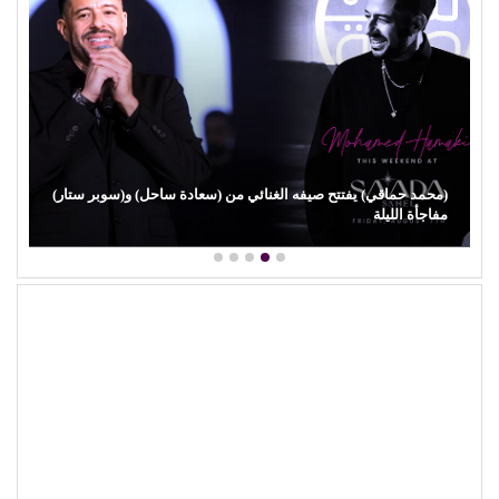
(محمد حماقي) يفتتح صيفه الغنائي من (سعادة ساحل) و(سوبر ستار)
مفاجأة الليلة