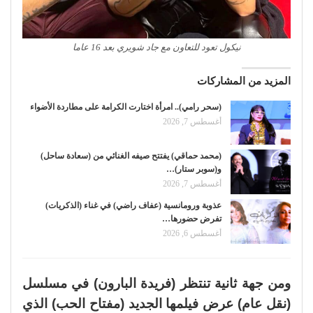
نيكول تعود للتعاون مع جاد شويري بعد 16 عاما
المزيد من المشاركات
(سحر رامي).. امرأة اختارت الكرامة على مطاردة الأضواء
أغسطس 7, 2026
(محمد حماقي) يفتتح صيفه الغنائي من (سعادة ساحل)
و(سوبر ستار)…
أغسطس 7, 2026
عذوبة ورومانسية (عفاف راضي) في غناء (الذكريات)
تفرض حضورها…
أغسطس 6, 2026
ومن جهة ثانية تنتظر (فريدة البارون) في مسلسل
(نقل عام) عرض فيلمها الجديد (مفتاح الحب) الذي