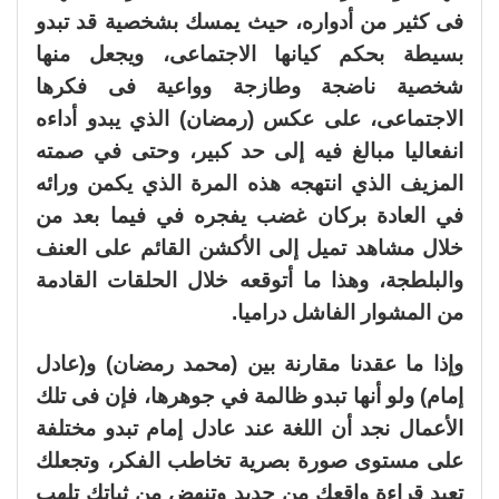
فى كثير من أدواره، حيث يمسك بشخصية قد تبدو
بسيطة بحكم كيانها الاجتماعى، ويجعل منها
شخصية ناضجة وطازجة وواعية فى فكرها
الاجتماعى، على عكس (رمضان) الذي يبدو أداءه
انفعاليا مبالغ فيه إلى حد كبير، وحتى في صمته
المزيف الذي انتهجه هذه المرة الذي يكمن ورائه
في العادة بركان غضب يفجره في فيما بعد من
خلال مشاهد تميل إلى الأكشن القائم على العنف
والبلطجة، وهذا ما أتوقعه خلال الحلقات القادمة
من المشوار الفاشل دراميا.
وإذا ما عقدنا مقارنة بين (محمد رمضان) و(عادل
إمام) ولو أنها تبدو ظالمة في جوهرها، فإن فى تلك
الأعمال نجد أن اللغة عند عادل إمام تبدو مختلفة
على مستوى صورة بصرية تخاطب الفكر، وتجعلك
تعيد قراءة واقعك من جديد وتنهض من ثباتك تلهب