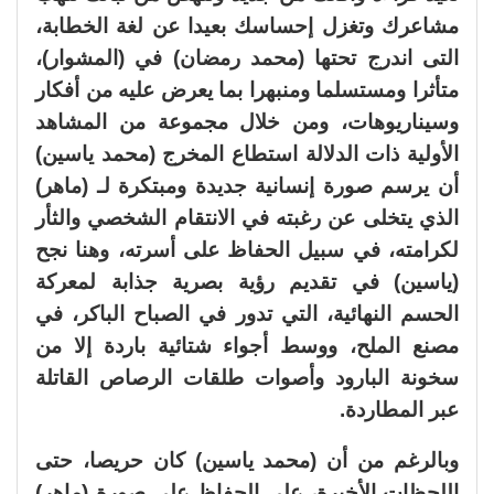
مشاعرك وتغزل إحساسك بعيدا عن لغة الخطابة،
التى اندرج تحتها (محمد رمضان) في (المشوار)،
متأثرا ومستسلما ومنبهرا بما يعرض عليه من أفكار
وسيناريوهات، ومن خلال مجموعة من المشاهد
الأولية ذات الدلالة استطاع المخرج (محمد ياسين)
أن يرسم صورة إنسانية جديدة ومبتكرة لـ (ماهر)
الذي يتخلى عن رغبته في الانتقام الشخصي والثأر
لكرامته، في سبيل الحفاظ على أسرته، وهنا نجح
(ياسين) في تقديم رؤية بصرية جذابة لمعركة
الحسم النهائية، التي تدور في الصباح الباكر، في
مصنع الملح، ووسط أجواء شتائية باردة إلا من
سخونة البارود وأصوات طلقات الرصاص القاتلة
عبر المطاردة.
وبالرغم من أن (محمد ياسين) كان حريصا، حتى
اللحظات الأخيرة، على الحفاظ على صورة (ماهر)