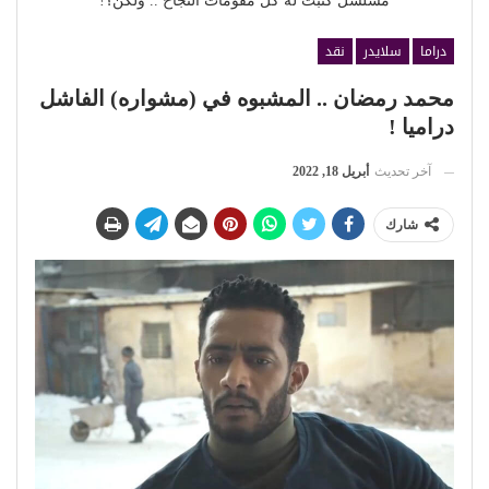
مسلسل كتبت له كل مقومات النجاح .. ولكن؟!
دراما
سلايدر
نقد
محمد رمضان .. المشبوه في (مشواره) الفاشل
دراميا !
آخر تحديث
أبريل 18, 2022
شارك