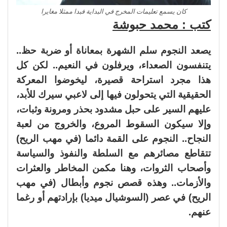
كان يسمع تعليمات المخرج في البداية فبدا ممثلا مغايرا
كتب : محمد حبوشة
يصعد النجوم سلم الشهرة بمعاناة أو ضربة حظ..
يتنفسون الصعداء، ويرفلون في النعيم.. لكن كل
هذا مجرد استراحة قصيرة، ليخوضوا المعركة
الحقيقية التي يتحولون فيها إلى لاعبي سيرك للأبد،
عليهم السير على حبل مشدود بحذر ومرونة وثبات،
وإلا سيكون السقوط المروع، والخروج من لعبة
النجاح.. النجوم على القمة دائما (في مهب الريح)
تتقاطع مصائرهم مع السلطة والنفوذ والسياسة
وأصحاب الثروات، وهنا مكمن المخاطر والعثرات
والأزمات.. وهذه قصص نجوم وأبطال (في مهب
الريح) في عصر (السوشيال ميديا) بإرادتهم أو رغما
عنهم.