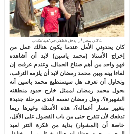
ما كان ينبغي أن يدخل الطفل في لعبة الكذب
كان يحدوني الأمل عندما يكون هنالك عمل من
إخراج الأستاذ (محمد ياسين) لابد أن أشاهده
فهو واحد من أهم صناع الجمال، وعندم عرفت إن
لقاءا بينه وبين محمد رمضان لابد أن يلزمه الترقب،
وتحاول أن تعرف هل سيستطيع محمد ياسين أنه
يحول محمد رمضان لممثل خارج حدود منطقته
الشهيرة؟، وهل رمضان نفسه ابتدى مرحلة جديدة
بتغيير مسار أعماله؟، هذه الأسئلة وغيرها ربما
تدفعك لأن تتفرج حتى من باب الفضول على الأقل،
خاصة أن (المشوار) بداية من فكرة التتر لعبد
الرحمن محمد يحدثك إن هناك شيئا مهما ومختلفا،