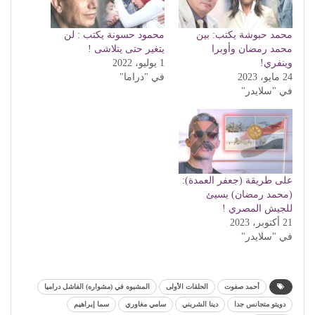
محمد حبوشة يكتب: بين
محمود حسونة يكتب : لن
محمد رمضان وأوبرا
يتغير حتى يتلاشى !
وينفري!
1 يوليو، 2022
24 مايو، 2023
في "دراما"
في "سلايدر"
على طريقة (جعفر العمدة):
(محمد رمضان) يسيئ
للجيش المصري !
21 أكتوبر، 2023
في "سلايدر"
أحمد صفوت
الحلقات الأولى
المشبوه في (مشواره) الفاشل دراميا
دويتو متجانس جدا
دينا الشربني
سامي مغاوري
سما إبراهيم