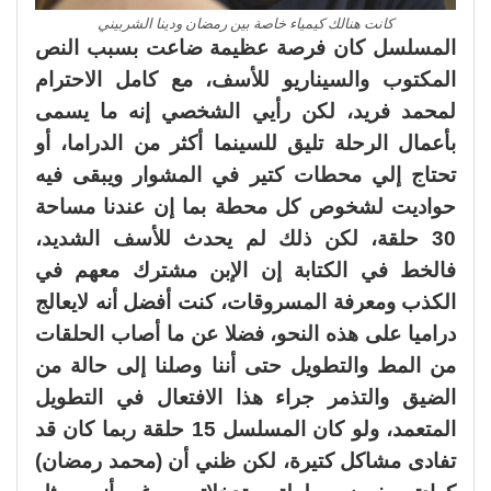
كانت هنالك كيمياء خاصة بين رمضان ودينا الشربيني
المسلسل كان فرصة عظيمة ضاعت بسبب النص
المكتوب والسيناريو للأسف، مع كامل الاحترام
لمحمد فريد، لكن رأيي الشخصي إنه ما يسمى
بأعمال الرحلة تليق للسينما أكثر من الدراما، أو
تحتاج إلي محطات كتير في المشوار ويبقى فيه
حواديت لشخوص كل محطة بما إن عندنا مساحة
30 حلقة، لكن ذلك لم يحدث للأسف الشديد،
فالخط في الكتابة إن الإبن مشترك معهم في
الكذب ومعرفة المسروقات، كنت أفضل أنه لايعالج
دراميا على هذه النحو، فضلا عن ما أصاب الحلقات
من المط والتطويل حتى أننا وصلنا إلى حالة من
الضيق والتذمر جراء هذا الافتعال في التطويل
المتعمد، ولو كان المسلسل 15 حلقة ربما كان قد
تفادى مشاكل كتيرة، لكن ظني أن (محمد رمضان)