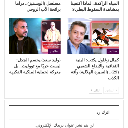
المياه الراكدة.. لماذا اكتفينا
مسلسل (الويستيز).. دراما
بمشاهدة السقوط البطيء!
برائحة الأب الروحي
سلايدر
سلايدر
كمال زغلول يكتب: البنية
(وليد سعد) يحسم الجدل:
الثقافية والإبداع الشعبي
ليست حربًا مع تووليت.. بل
(29).. (السيرة الهلالية) وآفة
معركة لحماية الملكية الفكرية
الكذب
السابق
التالي
اترك رد
لن يتم نشر عنوان بريدك الإلكتروني.