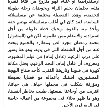
أرستقراطية أو غنية، فهو متزوج من فتاة فقيرة
مثله، يحلمان بحلم الثراء ويخوضان رحلة طويلة
لتحقيقه، وهذه التفصيلة مختلفة عن مسلسلاته
السابقة، فقد كان في أغلب مسلسلاته يهضم حقه
ويأخذ منه بالقوة، ويحبك خطة طويلة من أجل
استراده، والانتقام ممن ظلموه، لكن في (المشوار)
محمد رمضان مجرد لص ومطارد والجميع يبحث
عنه من أجل الشنطة التي في يديه، وهو هنا يسير
على درب الزعيم (عادل إمام) في فيلم المشبوه،
ومعروف أن عادل إمام، النجم الزعيم، يحتل مكانة
كبيرة فى قلوبنا وتاريخنا الفنى.. كأحد صناع البهجة
المستنيرين، اشتبك بأعماله مع قضايا بسيطة
ومؤرقة شكلت فى مجملها حياة.. هى حياتنا،
اقتربت من أوجاعنا لمستها، طيبت بخاطر أنفسنا،
وهو ما ظهر بجلاء فى مجموعة من أعماله خاصة
فى الربع قرن الأخير.