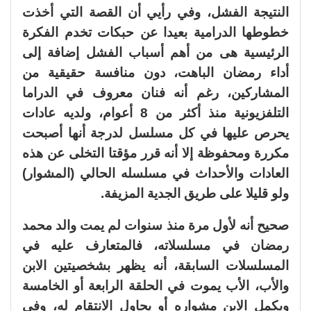
النتيجة الفشل، وفي رأيي أن القصة التي أخذت
خطوطها الدرامية بعيدا عن حبكات تخدم الفكرة
الرئيسية هى من أهم أسباب الفشل إضافة إلى
أداء رمضان الباهت، دون منافسة حقيقية من
المشاركين، رغم أنه فنان معروف في الدراما
التلفزيونية منذ أكثر من 8 أعوام، ولديه عادات
يحرص عليها في كل مسلسل لدرجة أنها أصبحت
مكررة ومحفوظة إلا أنه قرر مؤقتا التخلى عن هذه
العادات والأحداث في مسلسله الحالي (المشوار)
ولو قليلا على طريق الجدية المزيفة.
صحيح أنه لأول مرة منذ سنوات لم يمت والد محمد
رمضان في مسلسلاته، فالمتعارف عليه في
المسلسلات السابقة، أنه يظهر بشخصيتين الابن
والأب، الأب يموت في الحلقة الرابعة أو الخامسة
ويكمل الابن مشواره أو يحاول الانتقام له، وفي