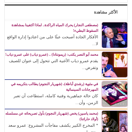
الأكثر مشاهدة
(مصطفى النجار) يحرك المياه الراكدة.. لماذا اكتفينا بمشاهدة
السقوط البطيء!
الأفكار الجادة أصبحت عبئًا على من اعتادوا إدارة الواقع
لا...
محمد أبو النصر يكتب: (ريمونتادا) .. (عمرو دياب) على عمرو دياب!
يقدم عمرو دياب الأغنية التي تتحول إلى عنوان للصيف
وتفرض...
في مئوية (رشدي أباظة)، (شهريار النجوم) يطالب بتكريمه في
المهرجانات السينمائية
كان حالة جماهيرية وفنية كاملة، استطاعت أن تعبر
الزمن، وأن...
(محمد ياسين) يخص (شهريار النجوم) بأول تصريحاته عن مسلسله
(أولاد حاراتنا)
* المخرج الكبير يكشف مفاجآت المشروع: عمرو سعد