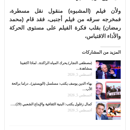
ولأن فيلم (المشبوه) منقول نقل مسطرة،
فمخرجه سرقه من فيلم أجنبى، فقد قام (محمد
رمضان) بقلب فكرة الفيلم على مستوى الحركة
والأداء الاقتباس،
المزيد من المشاركات
(مصطفى النجار) يحرك المياه الراكدة.. لماذا اكتفينا
بمشاهدة…
أغسطس 5, 2026
بهاء الدين يوسف يكتب: مسلسل (الويستيز).. دراما برائحة
الأب…
أغسطس 5, 2026
كمال زغلول يكتب: البنية الثقافية والإبداع الشعبي (29)..…
أغسطس 5, 2026