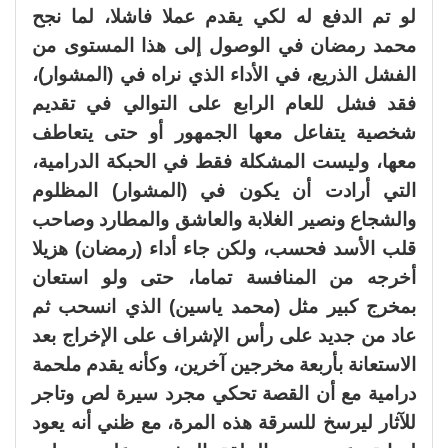
لو تم الدفع له لكي يقدم عملا فاشلا، لما نجح
محمد رمضان في الوصول إلى هذا المستوى من
الفشل الذريع، في الأداء الذي نراه في (المشوار)،
فقد فشل للعام الرابع على التوالي في تقديم
شخصية يتفاعل معها الجمهور أو حتى يتعاطف
معها، وليست المشكلة فقط في الحبكة الدرامية،
التي أرادت أن يكون في (المشوار) المظلوم
والشجاع ونصير الغلابة والعاشق والمطارد وصاحب
قلب الأسد فحسب، ولكن جاء أداء (رمضان) هزيلا
أخرجه من المنافسة تماما، حتى ولو استعان
بمخرج كبير مثل (محمد ياسين) الذي انسحب ثم
عاد من جديد على رأس الإشراف على الإخراج بعد
الاستعانة بأربعة مخرجين آخرين، وكأنه يقدم ملحمة
درامية مع أن القصة تحكي مجرد سيرة لص وتاجر
للآثار ليرسخ للسرقة هذه المرة، مع ظني أنه يعود