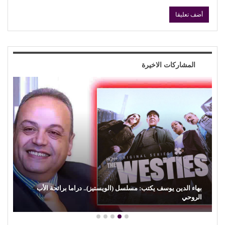
المشاركات الاخيرة
كمال زغلول يكتب: البنية الثقافية والإبداع الشعبي (29).. (السيرة
الهلالية) وآفة…