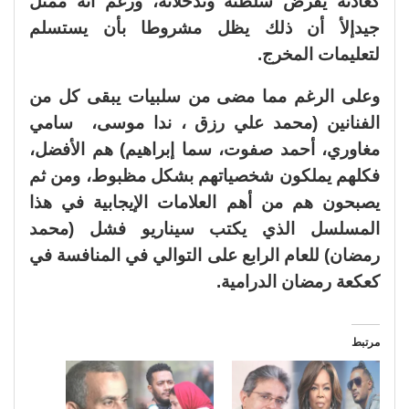
كعادته يفرض سلطته وتدخلاته، ورغم أنه ممثل
جيدإلأ أن ذلك يظل مشروطا بأن يستسلم
لتعليمات المخرج.
وعلى الرغم مما مضى من سلبيات يبقى كل من
الفنانين (محمد علي رزق ، ندا موسى، سامي
مغاوري، أحمد صفوت، سما إبراهيم) هم الأفضل،
فكلهم يملكون شخصياتهم بشكل مظبوط، ومن ثم
يصبحون هم من أهم العلامات الإيجابية في هذا
المسلسل الذي يكتب سيناريو فشل (محمد
رمضان) للعام الرابع على التوالي في المنافسة في
كعكعة رمضان الدرامية.
مرتبط