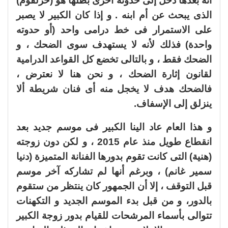
أنه بعدها دخل إلى حدوتة أخرى بطلها هو (حزلقوم)
الذى يبحث عن أم ابنه . و إذا كان الكبير لا يصبر
على الاستمرار فى خط درامى واحد (أو حدوته
واحدة) فذلك لأنه لا يستهدف سوى الضحك ، و
الضحك فقط ، و بالتالى تخضع كل القواعد الدرامية
لقانون إثارة الضحك ، و نحن هنا لا نعترض ،
فالضحك هدف لا يخجل منه أى فنان شريطة ألا
ينزلق إلى الإسفاف.
و هذا العام عاد الينا الكبير فى موسم جديد بعد
انقطاع طويل منذ عام 2015 ، و لكن دون زوجته
(هنية) التى كانت تقوم بدورها الفنانة المتميزة (دنيا
سمير غانم) ، وبرغم أنها لم تشاركه آخر موسم
قبل التوقف ، إلا أن الجمهور كان ينتظر من ستقوم
بالدور، و من قبل بدء الموسم الجديد و التكهنات
تتوالى بأسماء المرشحات للقيام بدور زوجة الكبير