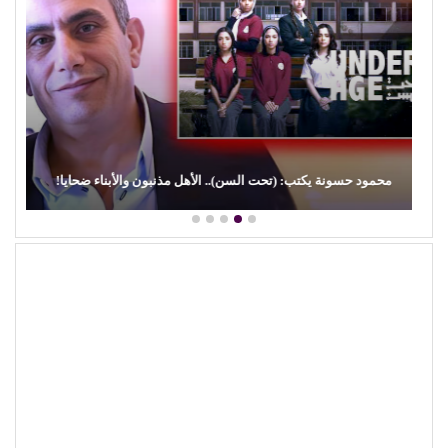
محمود حسونة يكتب: (تحت السن).. الأهل مذنبون والأبناء ضحايا!