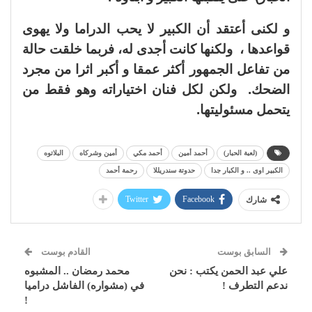
و لكنى أعتقد أن الكبير لا يحب الدراما ولا يهوى
قواعدها ، ولكنها كانت أجدى له، فربما خلقت حالة
من تفاعل الجمهور أكثر عمقا و أكبر اثرا من مجرد
الضحك. ولكن لكل فنان اختياراته وهو فقط من
يتحمل مسئوليتها.
(لعبة الحبار)
أحمد أمين
أحمد مكي
أمين وشركاه
البلاتوه
الكبير اوى .. و الكبار جدا
حدوتة سندريللا
رحمة أحمد
Twitter
Facebook
شارك
السابق بوست
القادم بوست
علي عبد الحمن يكتب : نحن
محمد رمضان .. المشبوه
ندعم التطرف !
في (مشواره) الفاشل دراميا
!