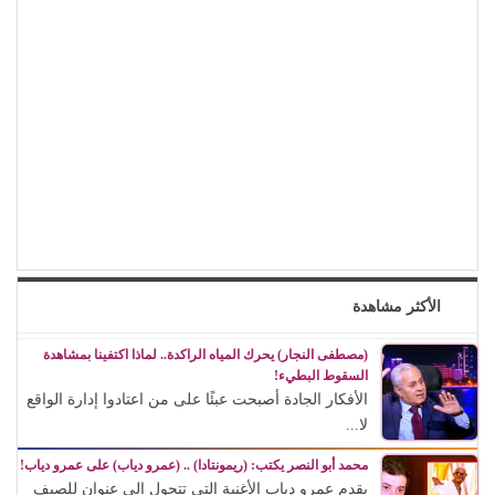
الأكثر مشاهدة
(مصطفى النجار) يحرك المياه الراكدة.. لماذا اكتفينا بمشاهدة
السقوط البطيء!
الأفكار الجادة أصبحت عبئًا على من اعتادوا إدارة الواقع
لا...
محمد أبو النصر يكتب: (ريمونتادا) .. (عمرو دياب) على عمرو دياب!
يقدم عمرو دياب الأغنية التي تتحول إلى عنوان للصيف