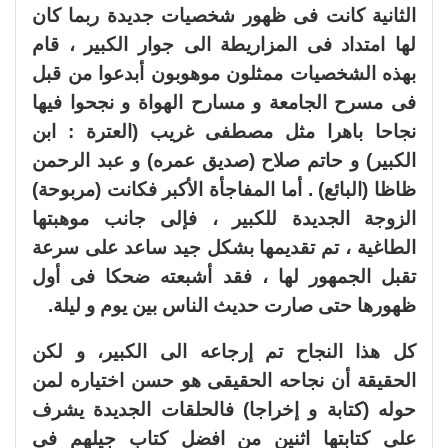
الثانية كانت فى ظهور شخصيات جديدة ربما كان
لها امتداد فى المزاريطة الى جوار الكبير ، قام
بهذه الشخصيات ممثلون موهوبون أبدعوا من قبل
فى مسرح الجامعة و مسارح الهواة و نجحوا فيها
نجاحا باهرا مثل مصطفى غريب (العترة : ابن
الكبير) و حاتم صلاح (صديق عمره) و عبد الرحمن
ظاظا (البائع) . أما المفاجأة الأكبر فكانت (مربوحة)
الزوجة الجديدة للكبير ، فإلى جانب موهبتها
الطاغية ، تم تقديمها بشكل جيد ساعد على سرعة
تقبل الجمهور لها ، فقد أشبعته ضحكا فى أول
ظهورها حتى صارت حديث الناس بين يوم و ليلة.
كل هذا النجاح تم إرجاعه الى الكبير، و لكن
الحقيقة أن نجاحه الحقيقى هو حسن اختياره لمن
حوله (كتابة و إخراجا) فالحلقات الجديدة يشرف
على كتابتها اثنين من افضل كتاب جيلهم فى