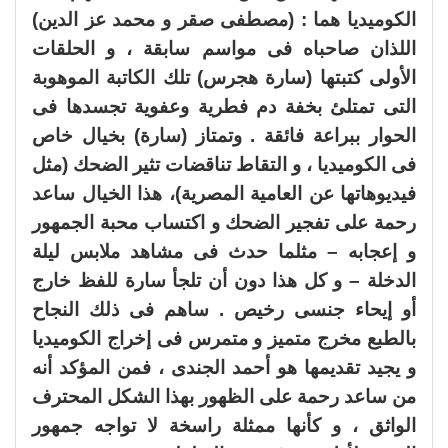
الكوميديا هما : (مصطفى صقر و محمد عز الدين)
اللذان صاحباه فى مواسم سابقة ، و الحلقات
الأولى كتبتها (سارة هجرس) تلك الكاتبة الموهوبة
التى تمتلئ بخفة دم فطرية وعفوية تجسدها فى
الحوار ببراعة فائقة . وتمتاز (سارة) بخيال خاص
فى الكوميديا ، و التقاط تناقضات تثير الضحك (مثل
فيديوهاتها عن العامية المصرية)، هذا الخيال ساعد
رحمة على تفجير الضحك و اكتساب محبة الجمهور
و إعجابه – مثلما حدث فى مشاهد ملابس ليلة
الدخلة – و كل هذا دون أن تلجأ سارة للفظ خارج
أو إيحاء جنسى رخيص . ساهم فى ذلك النجاح
بالطبع مخرج متميز و متمرس فى إخراج الكوميديا
و يجيد تقديمها هو أحمد الجندى ، فمن المؤكد أنه
من ساعد رحمة على الظهور بهذا الشكل المحترف
الواثق ، و كأنها ممثلة راسخة لا تواجه جمهور