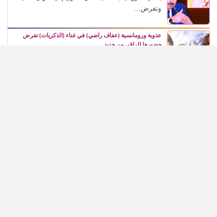
وتفرض...
عذوبة ورومانسية (عفاف راضي) في غناء (الذكريات) تفرض
حضورها الراقي من جديد
تأتي هذه العودة لتؤكد أن الفن لا يتوقف عند الزمن،...
في مئوية (رشدي أباظة)، (شهريار النجوم) يطالب بتكريمه في
المهرجانات السينمائية
كان حالة جماهيرية وفنية كاملة، استطاعت أن تعبر
الزمن، وأن...
(محمد ياسين) يخص (شهريار النجوم) بأول تصريحاته عن مسلسله
(أولاد حاراتنا)
* المخرج الكبير يكشف مفاجآت المشروع: عمرو سعد
منتج وليس...
الرئيسية
دراما
غناء
سينما
مسرح
فضائيات
سوشيال ميديا