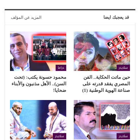
قد يعجبك ايضا
المزيد عن المؤلف
سلايدر
دراما
حين ماتت الحكاية.. الفن
محمود حسونة يكتب: (تحت
المصري يفقد قدرته على
السن).. الأهل مذنبون والأبناء
صناعة الهوية الوطنية (1)
ضحايا!
سلايدر
سلايدر