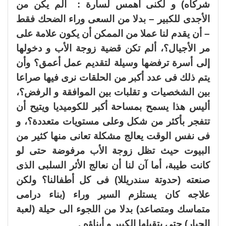
شركاه) و لكنى أهمس لسارة : ألم يكن من
الأجدى للكبير – بدلا من السعى وراء الضحك فقط
– أن يقدم لنا عملا من الممكن أن يكون علامة على
مر الأجيال؟، ألم تكن قضية زوجة الأب و دخولها
إلى أسرة ترفضها وسيلة لتقديم عمل أعمق؟ وأن
يتم ذلك فى عدد أكبر من الحلقات نرى فيها صراعا
بين الشخصيات و تقلبات بين الموافقة و الرفض؟،
أليس هذا يسمح بمساحة أكبر للكوميديا ويتيح أن
تتفجر بأكثر من شكل وعلى مستويات متعددة؟، و
فى نفس الوقت يعالج مشكلة تعانى منها كثير من
البيوت حيث تظل زوجة الأب مرفوضة حتى لو
كانت طيبة، أما آن لنا أن نعالج الأثر السلبى الذى
صنعته (حدوتة سندريللا) فى كل أطفالنا؟ ولكن
علاجه كان يستلزم السير وراء (بناء درامى
متماسك ومتصاعد) بدلا من اللجوء الى حيلة (لعبة
الحبار) حتى يتقبلها الكبير و أبناؤه .