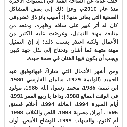
خلف غيابه عن الساحة الفنية في السنوات الأخيرة
منذ عام 2010م، وعزا ذلك إلى بعض المشاكل
الصحية التي يعاني منها؛ إذ أُصيب بانزلاق غضروفي
كان له أثر كبير على ساقه وظهره، ومنعه من
متابعة مهنة التمثيل، وعرضَت عليه الكثير من
الأعمال ولكنه اعتذر بسبب ذلك؛ إذ إنَ التمثيل
مهنة متعِبة كما أشار، وتحتاج إلى بذل جهد كبير،
ويجب أن يكون فيها الفنان في صحة جيدة.
ومن أشهر الأعمال التي شاركَ فيهاتوفيق عبد
الحميد (الوليمة 1979، سلمان الفارسي 1980،
ابن تيمية 1985، محمد رسول الله 1985، مولود
في الوقت الضائع 1988، وداعا يا ربيع العمر 1991،
أيام المنيرة 1994، العائلة 1994، أحلام فستق
1996، أوراق مصرية 1998، اللص والكلاب 1998،
أم كلثوم، والشهاب 1999، الوشاح الأبيض، أوان