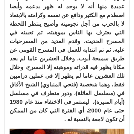
عديدة منها أنه لا يوجد له ظهر يدعمه وأيضا
اصطدم مع الكثير ودافع عن نفسه وكرامته بالابتعاد
لا بالحرب من أجل نجوميته وأصبح ينتظر اللحظة
التي يعترف بها الناس بموهبته، تم تعيينه في
المسرح الحديث، وقدم العديد من المسرحيات
عليه، ثم تم انتدابه للعمل في المسرح القومي عن
طريق سميحة أيوب، وخلال العشرين عاما لم يجد
مكانا يظهر فيه قدراته وموهبته إلا المسرح، وخلال
تلك العشرين عاما لم يظهر إلا في عملين دراميين
فقط، وهما شخصية (فتحي المنياوي) الشيخ الأفاق
في (مسلسل العائلة)، ودور متطرف في مسلسل
(أيام المنيرة)، ليستمر في الاختفاء منذ عام 1980
حتى عام 2000، أي الفترة التي كان من الممكن
أن تكون لامعة بالنسبة له .