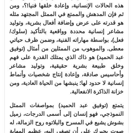
هذه الحالات الإنسانية، وإعادة خلقها فنيا!؟، ومن
ثم فإن المدهش والممتع في الممثل المجتهد مثله
هو قدرته على عرض وإضافة أفعال بشرية، وتوليد
مشاعر إنسانية محددة وواقعية بالتأكيد (سلوك/
فعل)، بواسطة مهاراته الفنية، وضمن ظرف حياتي
معطى. والموهوب من الممثلين من أمثال (توفيق
عبد الحميد) هو ذاك الذي يمتلك القدرة على فهم
وخلق طبيعة بشرية حقيقية، وتوليد مشاعر
وأحاسيس صادقة، وإعادة إنتاج شخصيات وأنماط
إنسانية لا حدود لها؛ ينبشها من الحياة العادية، ومن
خزانة الذاكرة الانفعالية.
يتمتع (توفيق عبد الحميد) بمواصفات الممثل
النموذجي، فهو إنسان إلى أسمى الدرجات، زميل
بشوش يشيع في المسرح والبلاتوه روح الزمالة، له
صوت يجبرك على أن تصغى إليه، عظيم المهابة