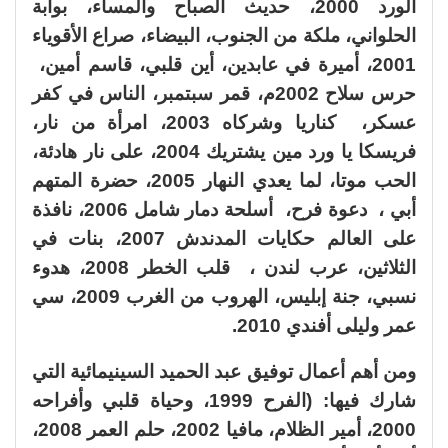
الورد 2000، حديث الصباح والمساء، بوابة
الحلواني، ملكة من الجنوب، البيضاء، صراع الأقوياء
2001، أميرة في عابدين، أين قلبي، قاسم أمين،
حرس سلاح 2002م، قمر سبتمبر، الناس في كفر
عسكر، كناريا وشركاه 2003، امرأة من نار،
فريسكا يا ورد مين يشتريك 2004، على نار هادئة،
الحب موتا، لما يعدي النهار 2005، حضرة المتهم
أبي ، دعوة فرح، أسلحة دمار شامل 2006، نافذة
على العالم حكايات المدندش 2007، بنات في
الثلاثين، عرب لندن ، قلب الخطر 2008، هدوء
نسبي، جنة إبليس، الهروب من الغرب 2009، سي
عمر وليلى أفندي 2010.
ومن أهم أعمال توفيق عبد الحميد السينيمائية التي
شارك فيها: (الفرح 1999، وحياة قلبي وأفراحه
2000، أمير الظلام، مافيا 2002، حلم العمر 2008،