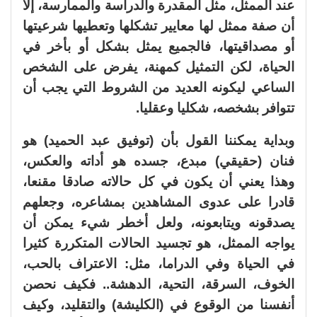
عند الممثل، مثل المقدرة والدراسة والممارسة، إلا
أن صفة ممثل لها معايير تشكلها وتعطيها شرعيتها
أو مصداقيتها، فالجميع يمثل بشكل أو بأخر في
الحياة، لكن التمثيل كمهنة، يفرض على الشخص
الساعي ليكونه العديد من الشروط التي يجب أن
تتوافر بشخصه، شكليا وعقليا.
وبداية يمكننا القول بأن (توفيق عبد الحميد) هو
فنان (حقيقي) مبدع، جسده هو أداته والعكس،
وهذا يعني أن يكون في كل حالاته صادقا مقنعا،
قادرا على عدوى المشاهدين بمشاعره، وجعلهم
يصدقونه ويتابعونه، ولعل أخطر شيء يمكن أن
يواجه الممثل، هو تجسيد الحالات المتكررة كثيرا
في الحياة وفي الدراما، مثل: الاعتراف بالحب،
الخوف، السرقة، التحية، الدهشة.. فكيف نحصن
أنفسنا من الوقوع في (الكليشة) والتقليد، وكيف