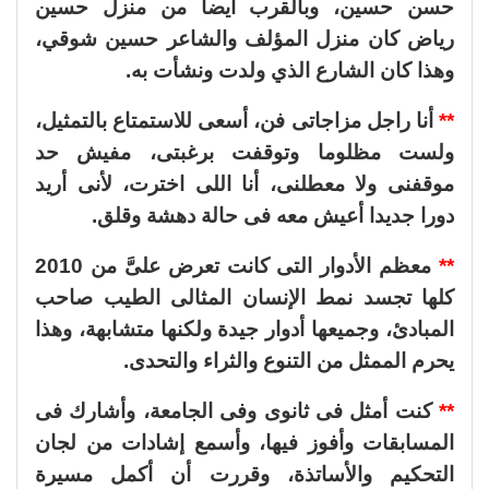
حسن حسين، وبالقرب أيضا من منزل حسين
رياض كان منزل المؤلف والشاعر حسين شوقي،
وهذا كان الشارع الذي ولدت ونشأت به.
**
أنا راجل مزاجاتى فن، أسعى للاستمتاع بالتمثيل،
ولست مظلوما وتوقفت برغبتى، مفيش حد
موقفنى ولا معطلنى، أنا اللى اخترت، لأنى أريد
دورا جديدا أعيش معه فى حالة دهشة وقلق.
**
معظم الأدوار التى كانت تعرض علىَّ من 2010
كلها تجسد نمط الإنسان المثالى الطيب صاحب
المبادئ، وجميعها أدوار جيدة ولكنها متشابهة، وهذا
يحرم الممثل من التنوع والثراء والتحدى.
**
كنت أمثل فى ثانوى وفى الجامعة، وأشارك فى
المسابقات وأفوز فيها، وأسمع إشادات من لجان
التحكيم والأساتذة، وقررت أن أكمل مسيرة