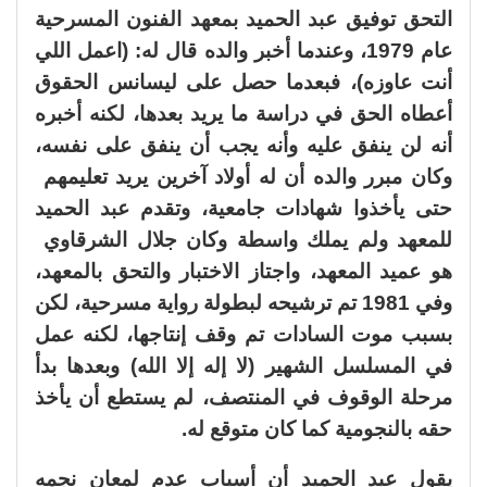
التحق توفيق عبد الحميد بمعهد الفنون المسرحية
عام 1979، وعندما أخبر والده قال له: (اعمل اللي
أنت عاوزه)، فبعدما حصل على ليسانس الحقوق
أعطاه الحق في دراسة ما يريد بعدها، لكنه أخبره
أنه لن ينفق عليه وأنه يجب أن ينفق على نفسه،
وكان مبرر والده أن له أولاد آخرين يريد تعليمهم
حتى يأخذوا شهادات جامعية، وتقدم عبد الحميد
للمعهد ولم يملك واسطة وكان جلال الشرقاوي
هو عميد المعهد، واجتاز الاختبار والتحق بالمعهد،
وفي 1981 تم ترشيحه لبطولة رواية مسرحية، لكن
بسبب موت السادات تم وقف إنتاجها، لكنه عمل
في المسلسل الشهير (لا إله إلا الله) وبعدها بدأ
مرحلة الوقوف في المنتصف، لم يستطع أن يأخذ
حقه بالنجومية كما كان متوقع له.
يقول عبد الحميد أن أسباب عدم لمعان نجمه