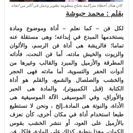
كان هناك أخطاء متراكمة تحتاج منظومة تطوير وعمل فى أكثر من اتجاه
بقلم : محمد حبوشة
لكل فن – كما نعلم – أداة وموضوع ومادة
يستخدمها المبدع في إبداعه؛ وهى مستقلة عنه
تماما؛ فالريشة هى أداة فن الرسم، والألوان
والزيوت والخيش مادته، أما فن النحت، فأداته
المطرقة والأزميل والمبرد والقالب وغيرها من
أدوات الحفر والتسوية، أما مادته فهى الحجر
والخشب والصلصال والشمع، والقلم هو أداة
الكتابة (قبل الكمبيوتر)، والمادة هى الحبر
والأوراق، وفي الموسيقى الآلة الموسيقية هى
الأداة، والنوتة هى المادة..إلخ ، ونحن لا نستطيع
طبعا استخدام أداة في مكان أخرى، كأن نعزف
بالأزميل على العود، أو ننشر الخشب بقوس
الكمان، وهذا ينطبق كذلك على المادة، فلكل فن