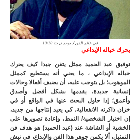
في عالم الفن لا يوجد درجة 10/10
يحرك خياله الإبداعي
توفيق عبد الحميد ممثل يتقن جيدا كيف يحرك
خياله الإبداعي ، ما يعني أنه يستطيع كممثل
الموهوب؛ بل يتوجب عليه، أن يضيف أفعالا وحالات
إنسانية جديدة، يقدمها بشكل أفضل وأصدق
وأعمق؛ إذا حاول البحث عنها في الواقع أو في
خزان ذاكرته الانفعالية، كي يعيد إنتاجها من جديد،
إن اختيار الشخصية/ النمط، وإعادة تصويرها على
الخشبة أو الشاشة عند (عبد الحميد) هو هدف فن
التمثيل، ألا يكمن جوهر هذا الفن والإبداع، في نبش