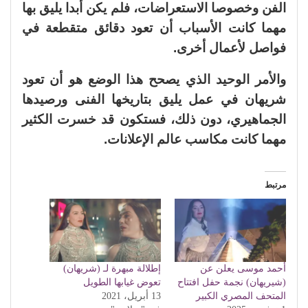
الفن وخصوصا الاستعراضات، فلم يكن أبدا يليق بها
مهما كانت الأسباب أن تعود دقائق متقطعة في
فواصل لأعمال أخرى.
والأمر الوحيد الذي يصحح هذا الوضع هو أن تعود
شريهان في عمل يليق بتاريخها الفنى ورصيدها
الجماهيري، دون ذلك، فستكون قد خسرت الكثير
مهما كانت مكاسب عالم الإعلانات.
مرتبط
أحمد موسى يعلن عن
إطلالة مبهرة لـ (شريهان)
(شيريهان) نجمة حفل افتتاح
تعوض غيابها الطويل
المتحف المصري الكبير
13 أبريل، 2021