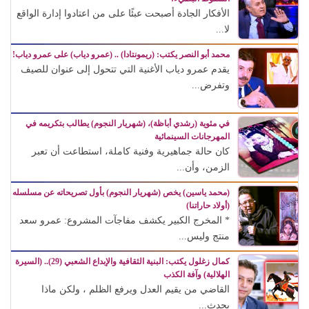
الأفكار الجادة أصبحت عبئًا على من اعتادوا إدارة الواقع
لا...
محمد أبو النصر يكتب: (ريمونتادا) .. (عمرو دياب) على عمرو دياب!
يقدم عمرو دياب الأغنية التي تتحول إلى عنوان للصيف
وتفرض...
في مئوية (رشدي أباظة)، (شهريار النجوم) يطالب بتكريمه في
المهرجانات السينمائية
كان حالة جماهيرية وفنية كاملة، استطاعت أن تعبر
الزمن، وأن...
(محمد ياسين) يخص (شهريار النجوم) بأول تصريحاته عن مسلسله
(أولاد حاراتنا)
* المخرج الكبير يكشف مفاجآت المشروع: عمرو سعد
منتج وليس...
كمال زغلول يكتب: البنية الثقافية والإبداع الشعبي (29).. (السيرة
الهلالية) وآفة الكذب
القاضي من يقيم العدل ويرفع الظلم ، ولكن ماذا
يحدث...