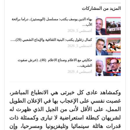
المزيد من المشاركات
بهاء الدين يوسف يكتب: مسلسل (الويستيز).. دراما برائحة
الأب…
أغسطس 5, 2026
كمال زغلول يكتب: البنية الثقافية والإبداع الشعبي (29)..…
أغسطس 5, 2026
حكايتي مع الاعلام وصناع الاعلام (46).. (عرش صفوت
الشريف…
أغسطس 4, 2026
وكمشاهد عادى كل خبرتى هي الانطباع المباشر،
غصبت نفسي على الإعجاب بها في الإعلان الطويل
الممل، على الأقل لأنى من الجيل الذي ظهرت له
لشريهان كبطلة استعراضية لا تبارى وكممثلة ذات
قدرات هائلة سينمائيا وتليفزيونيا ومسرحيا، وإن