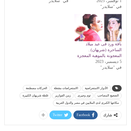
1 نوفمبر، 2025
في "سلايدر"
في "سلايدر"
باقة ورد فى عيد ميلاد
الساحرة (شريهان)..
المعجونة بالموهبة المعجزة
5 ديسمبر، 2023
في "سلايدر"
الأدوار الاستعراضية
الاستعراضات مفتعلة
الحركات مصطنعة
الضجيج المصاحب
توم وجيرى
زمن الفوازير
غلطة شريهان الكبيرة
مكانتها الكبرى لدى الملايين في مصر والدول العربية
Twitter
Facebook
شارك