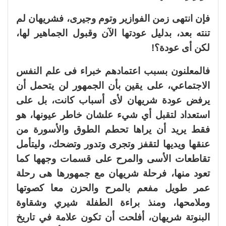
فإن انتهى زمن الفوازير وتوم وجيرى، فشريهان لم
تنته بعد، بدليل عودتها الآن وقبول الجماهير لها،
لكن أى عودة؟!
فالمعلنون بسبب اعتمادهم خبراء فى علم النفس
الاجتماعي، على يقين بأن الجمهور لن يتحمل أن
يرفض عودة شريهان لأى أسباب كانت، بل على
استعداد لتقبل أي شيء علشان خاطر عيونها، هو
فقط يريد أن يراها تحطم الطوق والأسورة من
عنقها ويديها لتقفز وتجرى وتدور وتضحك، وليتأمل
تقاطعات الأسى والمرح على قسمات وجهها كما
تعود منها، فرحلة شريهان مع جمهورها هى رحلة
عمر طويل مفعم بالمرح والحزن معا كصوتها
وملامحها، ومنذ براءة الطفلة شيري وشقاوة
البنوتة شريهان، أفلحت أن تكون علامة في تاريخ