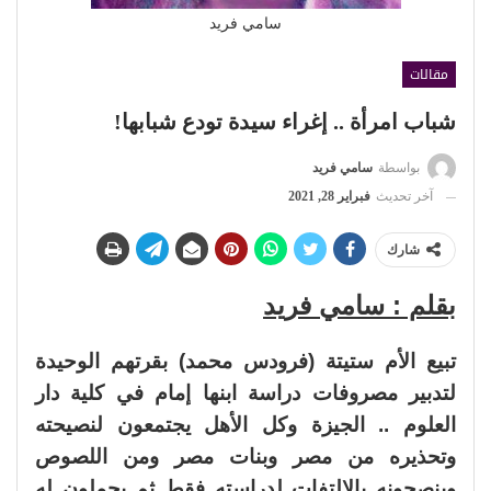
سامي فريد
مقالات
شباب امرأة .. إغراء سيدة تودع شبابها!
بواسطة
سامي فريد
آخر تحديث
فبراير 28, 2021
شارك
بقلم : سامي فريد
تبيع الأم ستيتة (فرودس محمد) بقرتهم الوحيدة
لتدبير مصروفات دراسة ابنها إمام في كلية دار
العلوم .. الجيزة وكل الأهل يجتمعون لنصيحته
وتحذيره من مصر وبنات مصر ومن اللصوص
وينصحونه بالالتفات لدراسته فقط ثم يحملون له