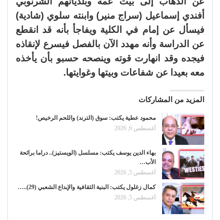
عن الذهاب إلى بيت عمه وبلدياتهم الشرنوبي
أفندي إسماعيل (سراج منير) وابنته سلوي (شادية)
فيسأل عن إمام في الكلية ويفاجأ بأنه قد انقطع
عن الدراسة وأنه مهدد الآن بالفصل فيسرع لإنقاذه
فيجده وقد انهارت قوته وينصحه حسبو بأن يأخذه
معه بعيدا عن شفاعات وبيتها وغوايتها.
المزيد من المشاركات
محمود عطية يكتب: سوق (الترند) واللحم الرخيص!
أغسطس 6, 2026
بهاء الدين يوسف يكتب: مسلسل (الويستيز).. دراما برائحة
الأب…
أغسطس 5, 2026
كمال زغلول يكتب: البنية الثقافية والإبداع الشعبي (29)..…
أغسطس 5, 2026