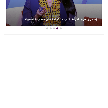
(سحر رامي).. امرأة اختارت الكرامة على مطاردة الأضواء