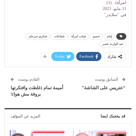
امرأة).. (1)
11 مايو، 2023
في "سلايدر"
إمام
حسبو
شباب امرأة
شفاعات
شكري سرحان
عبد الوارث عسر
Twitter
Facebook
شارك
السابق بوست
القادم بوست
“عتريس على الشاشة”
أميمة تمام (غلطت وافتكرتها
بروفة مش هوا)!
قد يعجبك ايضا
المزيد عن المؤلف