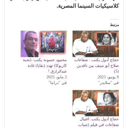
كلاسيكيات السينما المصرية.
مرتبط
حجاج أدول يكتب : شفاعات
محمود حسونة يكتب: (تحية
صلاح أبو سيف بين ناقدين
كاريوكا) تهدد (بقايا) غادة
(5)
عبدالرازق !
8 يونيو، 2023
2 مايو، 2025
في "سلايدر"
في "دراما"
حجاج أدول يكتب: اغتيال
شفاعات في فيلم (شباب