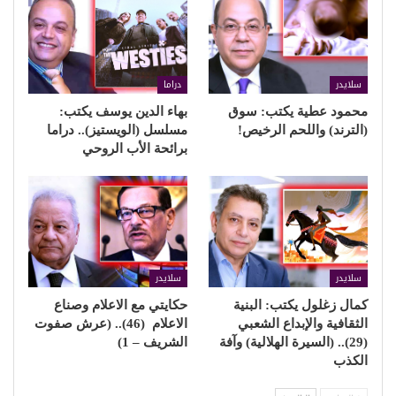
سلايدر
دراما
محمود عطية يكتب: سوق
بهاء الدين يوسف يكتب:
(الترند) واللحم الرخيص!
مسلسل (الويستيز).. دراما
برائحة الأب الروحي
سلايدر
سلايدر
كمال زغلول يكتب: البنية
حكايتي مع الاعلام وصناع
الثقافية والإبداع الشعبي
الاعلام (46).. (عرش صفوت
(29).. (السيرة الهلالية) وآفة
الشريف – 1)
الكذب