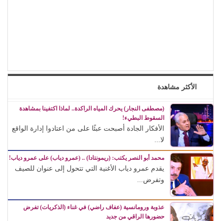
الأكثر مشاهدة
(مصطفى النجار) يحرك المياه الراكدة.. لماذا اكتفينا بمشاهدة
السقوط البطيء!
الأفكار الجادة أصبحت عبئًا على من اعتادوا إدارة الواقع
لا...
محمد أبو النصر يكتب: (ريمونتادا) .. (عمرو دياب) على عمرو دياب!
يقدم عمرو دياب الأغنية التي تتحول إلى عنوان للصيف
وتفرض...
عذوبة ورومانسية (عفاف راضي) في غناء (الذكريات) تفرض
حضورها الراقي من جديد