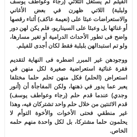
الفيلم لم يستغل الثلاثي (رجاء وعواطف يوسف
ولبلبة) اللاتي ظهرن في بعض الأغاني
والاستعراضات عبئا على (نعيمة عاكف) أثناء رقصها
أو غنائها بل وعبئا على السيناريو، فلم يكن لهن دور
واضح فى تطور الأحداث الدرامية أو تغير مسارها،
ولو تم استبدالهن بلبلبة فقط لكان أجدى للفيلم.
ووجودهن غير المبرر اضطره فى النهاية لتقديم
فقرة غنائية استعراضية صغيرة لكل منهن في
استعراض (الحلم) فكل منهن تحلم حلما مختلفا
يعبر عما يدور في ذهنها، ولكن المفاجأة أن (أنور
وجدي) عندما قدم حلم (رجاء وعواطف يوسف)
قدم الاثنتين من خلال حلم واحد تشتركان فيه، وهذا
غير منطقي فحتى الأخوات والأخوة التوأم لا
يحلمون حلما مشتركا، بل لكل واحدة منهم حلمه
الخاص.