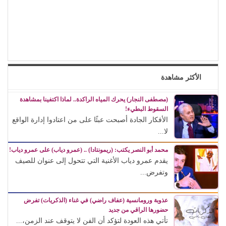
الأكثر مشاهدة
(مصطفى النجار) يحرك المياه الراكدة.. لماذا اكتفينا بمشاهدة
السقوط البطيء!
الأفكار الجادة أصبحت عبئًا على من اعتادوا إدارة الواقع
لا...
محمد أبو النصر يكتب: (ريمونتادا) .. (عمرو دياب) على عمرو دياب!
يقدم عمرو دياب الأغنية التي تتحول إلى عنوان للصيف
وتفرض...
عذوبة ورومانسية (عفاف راضي) في غناء (الذكريات) تفرض
حضورها الراقي من جديد
تأتي هذه العودة لتؤكد أن الفن لا يتوقف عند الزمن،...