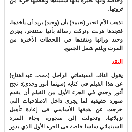
وخاصة وأنها تخبره بأنها ستتبناها وتعطيها جزءا من
ثروتها.
تذهب الأم لتخبر (نعيمة) بأن (وحيد) يريد أن يأخذها،
فتجدها هربت وتركت رسالة بأنها ستنتحر، يجري
وحيد ورائها وينقذها في اللحظات الأخيرة من
الموت ويلتم شمل الجميع.
النقد
يقول الناقد السينمائي الراحل (محمد عبدالفتاح)
عن هذا الفيلم في كتابه (سينما أنور وجدي): نجح
أنور وجدي في الجزء الأول من الفيلم أن يقدم
صورة حقيقية لما يجري داخل الاصلاحيات التى
خرجت عن هدفها الأساسي فى إعادة تأهيل
نزيلاتها، وتحولت إلى سجون، وجاء السرد
السينمائي سلسا خاصة فى الجزء الأول الذي يدور