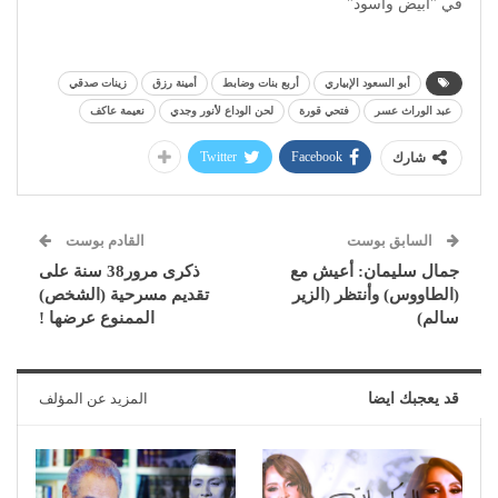
في "أبيض وأسود"
أبو السعود الإبياري
أربع بنات وضابط
أمينة رزق
زينات صدقي
عبد الوراث عسر
فتحي قورة
لحن الوداع لأنور وجدي
نعيمة عاكف
Twitter
Facebook
شارك
السابق بوست
القادم بوست
جمال سليمان: أعيش مع
ذكرى مرور38 سنة على
(الطاووس) وأنتظر (الزير
تقديم مسرحية (الشخص)
سالم)
الممنوع عرضها !
قد يعجبك ايضا
المزيد عن المؤلف