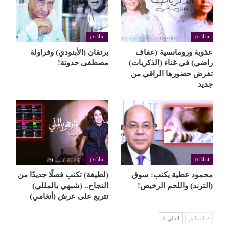
سلايدر
سلايدر
عذوبة ورومانسية (عفاف
برتقان (الأبنودي) وفراولة
راضي) في غناء (الذكريات)
مصطفى حدوتة!
تفرض حضورها الراقي من
جديد
سلايدر
سلايدر
محمود عطية يكتب: سوق
(لطيفة) تكتب فصلًا جديدًا من
(الترند) واللحم الرخيص!
النجاح.. (شبهي بالمللي)
تتربع على عرش (أنغامي)
السابق
التالي