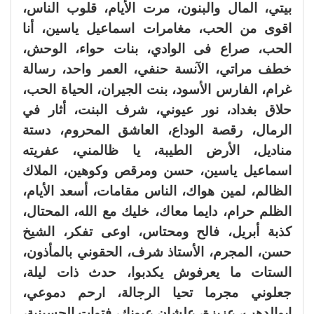
بيتي، المال والبنون، مرت الأيام، قلوب الناس،
اقوى من الحب، مغامرات اسماعيل ياسين، أنا
الحب، صراع فى الوادي، بنات حواء، الوحش،
خطف مراتي، الآنسة حنفي، العمر واحد، رسالة
غرام، الفارس الأسود، بنت الجيران، الحياة الحب،
حلاق بغداد، نور عيوني، شرف البنت، أثار في
الرمال، رقصة الوداع، العاشق المحروم، دستة
مناديل، الأرض الطيبة، يا ظالمني، عفريته
اسماعيل ياسين، حسن ومرقص وكوهين، الملاك
الظالم، لمين هواك، الناس مقامات، أسعد الأيام،
الظلم حرام، دايما معاك، خليك مع الله، المحتال،
كذبة أبريل، فالح ومحتاس، اوعى تفكر، الشيخ
حسن، المجرم، الأستاذ شرف، الحقوني بالمأذون،
الستات ما يعرفوش يكدبوا، حدث ذات ليلة،
جعلوني مجرما تحيا الرجالة، ارحم دموعي،
ابوالدهب، عزيزة، علشان عيونك، فتوات الحسينية،