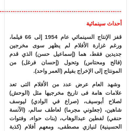
………………………………………………………..
أحداث سينمائية
قفز الإنتاج السينمائي عام 1954 إلى 66 فيلما،
ورغم غزارة الأفلام لم يظهر سوى مخرجين
جديدين فقط، هما (إسماعيل حسن) الذي قدم
(فالح ومحتاس) وتحول (إحسان فرغل) من
المونتاج إلى الإخراج بفيلم (العمر واحد).
وشهد العام عرض عدد من الأفلام التى تعد
علامات هامة فى تاريخ مخرجيها مثل (الوحش)
لصلاح أبوسيف، (صراع في الوادي) ليوسف
شاهين، (جعلوني مجرما) لعاطف سالم، (الآنسة
حنفي) لفطين عبدالوهاب، (بنات حواء، وفتوات
الحسينية) لنيازي مصطفى، ومعهم أفلام (كذبة