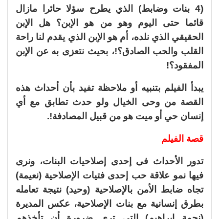
(4 بنات وضابط) الذي يطرح سؤلا حائرا مازال
قائما حتى اليوم وهو من هو الإبن؟ هل الإبن
الحقيقي الذي نلده، أم هو الإبن الذي يقدم لنا راحة
القلب والحب الصادق؟!، بحيث نتعزى به عن الإبن
المفقود؟!
يبدأ الفيلم بتنبيه أو ملاحظة تفيد بأن أحداث هذه
القصة من وحى الخيال ولو حدث تطابق مع أي
إنسان حي أو ميت هو من قبيل المصادفة!.
قصة الفيلم
تدور الأحداث فى إحدى إصلاحيات البنات، ونرى
فيها نمو علاقة حب إحدى فتيات الإصلاحية (نعيمة)
تجاه ضابط الأمن بالإصلاحية (وحيد) نتيجة تعامله
بطرق إنسانية مع بنات الإصلاحية، عكس المديرة
(نجمة إبراهيم) التى ترى ضرورة أن تأخذهم