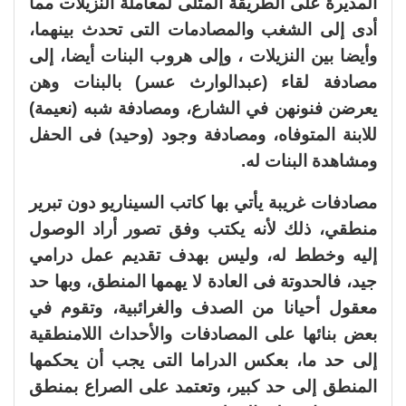
المديرة على الطريقة المثلى لمعاملة النزيلات مما
أدى إلى الشغب والمصادمات التى تحدث بينهما،
وأيضا بين النزيلات ، وإلى هروب البنات أيضا، إلى
مصادفة لقاء (عبدالوارث عسر) بالبنات وهن
يعرضن فنونهن في الشارع، ومصادفة شبه (نعيمة)
للابنة المتوفاه، ومصادفة وجود (وحيد) فى الحفل
ومشاهدة البنات له.
مصادفات غريبة يأتي بها كاتب السيناريو دون تبرير
منطقي، ذلك لأنه يكتب وفق تصور أراد الوصول
إليه وخطط له، وليس بهدف تقديم عمل درامي
جيد، فالحدوتة فى العادة لا يهمها المنطق، وبها حد
معقول أحيانا من الصدف والغرائبية، وتقوم في
بعض بنائها على المصادفات والأحداث اللامنطقية
إلى حد ما، بعكس الدراما التى يجب أن يحكمها
المنطق إلى حد كبير، وتعتمد على الصراع بمنطق