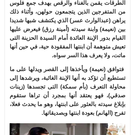
الطرقات يقمن بالغناء والرقص بهدف جمع فلوس
من المتفرجين الذين يتجمعون حولهن، وأثناء ذلك
يراهن (عبدالوارث عسر) الذي يكتشف شبها شديدا
بين (نعيمة) وابنة سيدته (أمينة رزق) فيعرض عليها
القيام بدور الإبنة العائدة أمام السيدة الحزينة التى
تعيش متوهمة أن ابنتها المفقودة حية، في حين أنها
ماتت، ولا يعرف هذا السر سواه.
فتوافق (نعيمة) ويأخذها إلى القصر ويدلها على ما
تستطيع أن تؤكد به أنها الإبنة الغائبة، ويرشدها إلى
محاولة التعرف (بأم سمكة) التى تجسدها (زينات
صدقي)، فهو يعتقد أنها بمجرد أن تراها ستقوم
بإبلاغ سيدته بالعثور على ابنتها، وهو ما يحدث فعلا،
تفرح (الهانم) بعودة ابنتها وبصديقاتها.