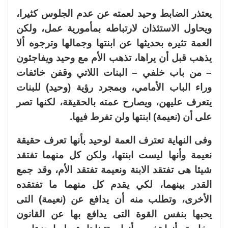
يعتذر الضابط وحيد لعمته عن عدم الجلوس كثيرا،
ويحاول الاستئذان لارتباطه بمأمورية عمل، ولكن
العمة تثيره بحديثها عن ابنتها وجمالها وترجوه ألا
يذهب قبل أن يراها، تذهب الأم مع وحيد ويفاجئون
– من باب خلفي – البنات اللاتي وقفن خائفات
وراء الباب الأمامي، وبمجرد رؤية (وحيد) للبنات
يتعرف عليهن، ويصارح عمته بالحقيقة، لكنها تصر
على أن (نعيمة) ابنتها ولن تفرط فيها.
وفى النهاية تعترف العمة لوحيد بأنها تعرف حقيقة
نعيمة وأنها ليست ابنتها، ولكن كل منهما تفتقد
شيئا هى تفتقد الابنة ونعيمة تفتقد الأم، وقد جمع
القدر بينهما، لكي يقدم كل منهما ما تفتقده
الأخرى، وتطلب منه أن يدافع عن (نعيمة) التى
يحبها بنفس القوة التى يدافع بها عن القانون