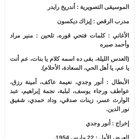
الموسيقى التصويرية : أندريخ رايدر
مدرب الرقص : إيزاك ديكسون
الأغاني : كلمات فتحي قوره، تلحين : منير مراد
وأحمد صبره
(العدس الليلة، بقى ده اسمه كلام يا بنات، عم أنت
يا عم، يا أهل الحي، السعادة، الأحلام).
الأبطال : أنور وجدي، نعيمة عاكف، أمينة رزق،
عواطف ورجاء يوسف، لبلبة، نجمة إبراهيم، عبد
الوارث عسر، زينات صدقي، وداد حمدي، شفيق
نور الدين.
إخراج : أنور وجدي
العرض الأول : 22 مارس 1954.