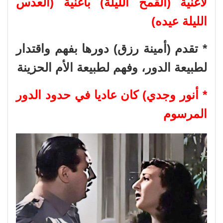
لأغنية (القمح الليلة) بأغنية (العدس
الليلة عيده)
* تقدم (أمينة رزق) دورها بفهم واقتدار
لطبيعة الدور، وفهم لطبيعة الأم الحزينة
* أنور وجدي) كان عاديا في حدود الدور
المرسوم