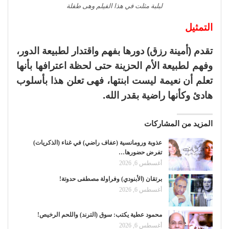
لبلبة مثلت في هذا الفيلم وهى طفلة
التمثيل
تقدم (أمينة رزق) دورها بفهم واقتدار لطبيعة الدور،
وفهم لطبيعة الأم الحزينة حتى لحظة اعترافها بأنها
تعلم أن نعيمة ليست ابنتها، فهى تعلن هذا بأسلوب
هادئ وكأنها راضية بقدر الله.
المزيد من المشاركات
عذوبة ورومانسية (عفاف راضي) في غناء (الذكريات)
تفرض حضورها…
أغسطس 6, 2026
برتقان (الأبنودي) وفراولة مصطفى حدوتة!
أغسطس 6, 2026
محمود عطية يكتب: سوق (الترند) واللحم الرخيص!
أغسطس 6, 2026