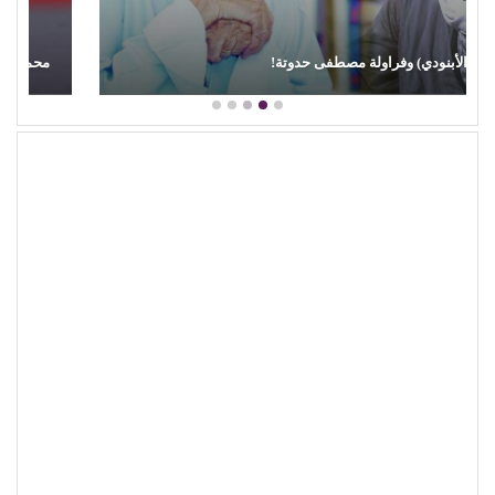
محمود عطية يكتب: سوق (الترند) واللحم الرخيص!