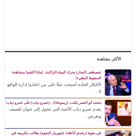
الأكثر مشاهدة
(مصطفى النجار) يحرك المياه الراكدة.. لماذا اكتفينا بمشاهدة
السقوط البطيء!
الأفكار الجادة أصبحت عبئًا على من اعتادوا إدارة الواقع
لا...
محمد أبو النصر يكتب: (ريمونتادا) .. (عمرو دياب) على عمرو دياب!
يقدم عمرو دياب الأغنية التي تتحول إلى عنوان للصيف
وتفرض...
في مئوية (رشدي أباظة)، (شهريار النجوم) يطالب بتكريمه في