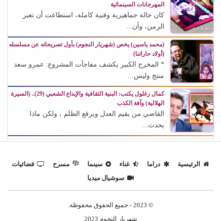
المهرجانات السينمائية
كان حالة جماهيرية وفنية كاملة، استطاعت أن تعبر
الزمن، وأن...
(محمد ياسين) يخص (شهريار النجوم) بأول تصريحاته عن مسلسله
(أولاد حاراتنا)
* المخرج الكبير يكشف مفاجآت المشروع: عمرو سعد
منتج وليس...
كمال زغلول يكتب: البنية الثقافية والإبداع الشعبي (29).. (السيرة
الهلالية) وآفة الكذب
القاضي من يقيم العدل ويرفع الظلم ، ولكن ماذا
يحدث...
الرئيسية
دراما
غناء
سينما
مسرح
فضائيات
سوشيال ميديا
© 2023 - جميع الحقوق محفوظة.
شهريار النجوم 2023