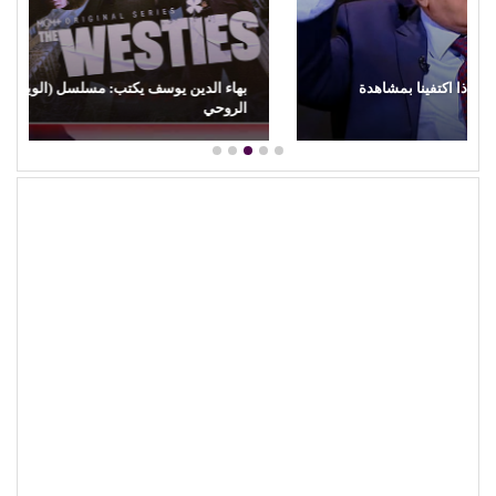
بهاء الدين يوسف يكتب: مسلسل (الويستيز).. دراما برائحة الأب
الروحي