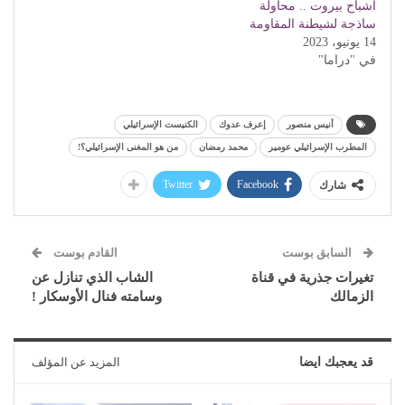
أشباح بيروت .. محاولة
ساذجة لشيطنة المقاومة
14 يونيو، 2023
في "دراما"
أنيس منصور
إعرف عدوك
الكنيست الإسرائيلي
المطرب الإسرائيلي عومير
محمد رمضان
من هو المغنى الإسرائيلي؟!
Twitter
Facebook
شارك
السابق بوست
القادم بوست
تغيرات جذرية في قناة
الشاب الذي تنازل عن
الزمالك
وسامته فنال الأوسكار !
قد يعجبك ايضا
المزيد عن المؤلف