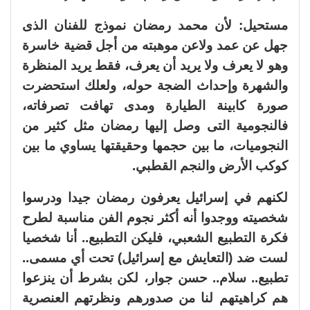
مستحيل: لأن محمد رمضان نموذج للفنان الذى
جهل عن عمد ولاعن موهبته من أجل قضية خاسرة
وهو لا يعرف ولا يريد أن يعرف، فقط يريد المنظرة
والشهرة وإحداث الضجة حوله، ولعلك استحضرت
صورة كابينة الطيارة ومدى تهافت تصرفاته،
فالنجومية التى وصل إليها رمضان مثل كثير من
النجوميات، ما بين حجمها وحقيقتها يساوي ما بين
كوكب الأرض والنجم القطبي.
لكنهم في إسرائيل يعرفون رمضان جيدا ودرسوا
شخصيته ووجدوا أنه أكثر نجوم الفن مناسبة لطرح
فكرة التطبيع الشعبي، فليكن التطبيع.. أنا شخصيا
لست ضد (التعايش مع إسرائيل) تحت أي مسمى..
تطبيع.. سلام.. حسن جوار، لكن بشرط أن ينزعوا
هم كراهيتهم لنا من صدورهم ونظرتهم العنصرية