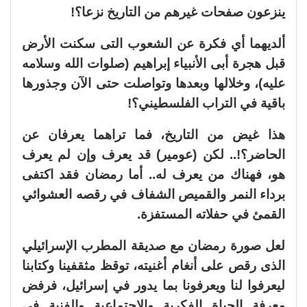
ينزعون صفحات غيرهم من التاريخ نزعا؟!
ألديهما أي فكرة عن الشعوب التى سكنت الأرض
قبل هجرة أبى الأنبياء إبراهيم (صلوات الله وسلامه
عليه)، وخلالها وبعدها وتواصلت حتى الآن وجذورها
باقية في التراب الفلسطيني؟!
هذا غيض من التاريخ، فما تراهما يعرفان عن
الحاضر؟!.. لكن (عومير) قد يعرف وإن لم يعرف
هو، فهناك من يعرف له.. أما رمضان فقد اكتفى
برداء النمر والقميص الشفاف في رقصه العشوائي
القمئ في حفلاته المستفزة.
لعل صورة رمضان مع صديقة المطرب الإسرائيلي
الذى رقص على أنغام أغنيته، توقظ مثقفينا وكتابنا
ليعرفوا لنا ويعرفونا بما يدور في إسرائيل، فرفض
معرفة الحياة الفكرية والاجتماعية والفنية في