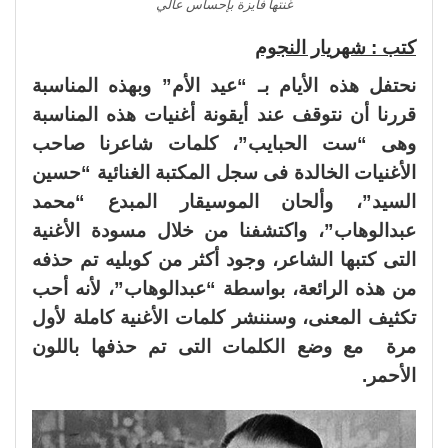
غنتها فايزة بإحساس عالي
كتب : شهريار النجوم
نحتفل هذه الأيام بـ “عيد الأم” وبهذه المناسبة
قررنا أن نتوقف عند أيقونة أغنيات هذه المناسبة
وهى “ست الحبايب”، كلمات شاعرنا صاحب
الأغنيات الخالدة فى سجل المكتبة الغنائية “حسين
السيد”، وألحان الموسيقار المبدع “محمد
عبدالوهاب”، واكتشفنا من خلال مسودة الأغنية
التى كتبها الشاعر، وجود أكثر من كوبليه تم حذفه
من هذه الرائعة، بواسطة “عبدالوهاب”، لأنه أحب
تكثيف المعنى، وسننشر كلمات الأغنية كاملة لأول
مرة مع وضع الكلمات التى تم حذفها باللون
الأحمر.