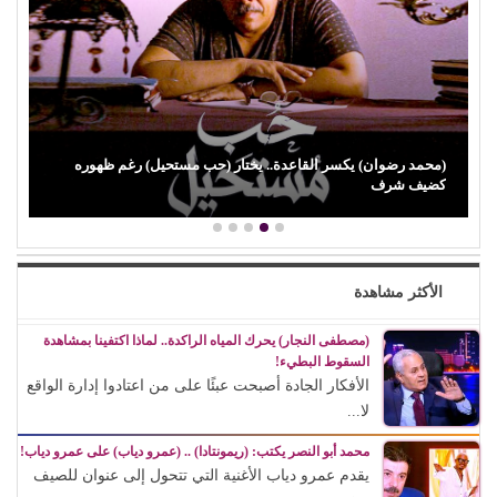
ن) يكسر القاعدة.. يختار (حب مستحيل) رغم ظهوره
(باميلا نون) تنج
ف
لوالدتها…
الأكثر مشاهدة
(مصطفى النجار) يحرك المياه الراكدة.. لماذا اكتفينا بمشاهدة
السقوط البطيء!
الأفكار الجادة أصبحت عبئًا على من اعتادوا إدارة الواقع
لا...
محمد أبو النصر يكتب: (ريمونتادا) .. (عمرو دياب) على عمرو دياب!
يقدم عمرو دياب الأغنية التي تتحول إلى عنوان للصيف