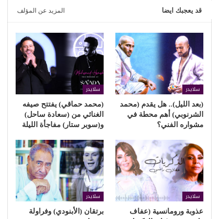
قد يعجبك ايضا
المزيد عن المؤلف
سلايدر
سلايدر
(بعد الليل).. هل يقدم (محمد
(محمد حماقي) يفتتح صيفه
الشرنوبي) أهم محطة في
الغنائي من (سعادة ساحل)
مشواره الفني؟
و(سوبر ستار) مفاجأة الليلة
سلايدر
سلايدر
عذوبة ورومانسية (عفاف
برتقان (الأبنودي) وفراولة