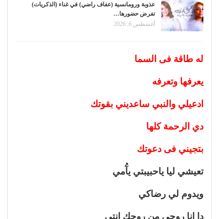
عذوبة ورومانسية (عفاف راضي) في غناء (الذكريات)
تفرض حضورها…
أغسطس 6, 2026
له طاقة فى السما
يعرفها وتعرفه
ادعيلي والنبي ساعديني بقوتك
دي الرحمة كلها
بتجيني فى دعوتك
تعيشي ليا ياحبيبتي يآُمي
ويدوم لي رضاكي
دا انا روحي من روحك انتي