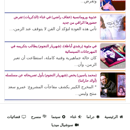
وتفرض...
عذوبة ورومانسية (عفاف راضي) في غناء (الذكريات) تفرض
حضورها الراقي من جديد
تأتي هذه العودة لتؤكد أن الفن لا يتوقف عند الزمن،...
في مئوية (رشدي أباظة)، (شهريار النجوم) يطالب بتكريمه في
المهرجانات السينمائية
كان حالة جماهيرية وفنية كاملة، استطاعت أن تعبر
الزمن، وأن...
(محمد ياسين) يخص (شهريار النجوم) بأول تصريحاته عن مسلسله
(أولاد حاراتنا)
* المخرج الكبير يكشف مفاجآت المشروع: عمرو سعد
منتج وليس...
الرئيسية
دراما
غناء
سينما
مسرح
فضائيات
سوشيال ميديا