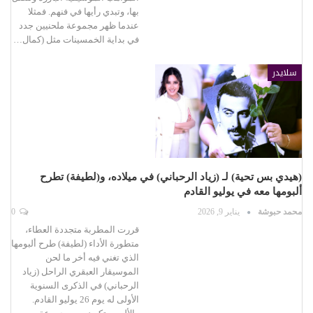
بها، وتبدي رأيها في فنهم. فمثلا
عندما ظهر مجموعة ملحنيين جدد
في بداية الخمسينات مثل (كمال…
سلايدر
(هيدي بس تحية) لـ (زياد الرحباني) في ميلاده، و(لطيفة) تطرح
ألبومها معه في يوليو القادم
محمد حبوشة
يناير 9, 2026
0
قررت المطربة متجددة العطاء،
متطورة الأداء (لطيفة) طرح ألبومها
الذي تغني فيه أخر ما لحن
الموسيقار العبقري الراحل (زياد
الرحباني) في الذكرى السنوية
الأولى له يوم 26 يوليو القادم.