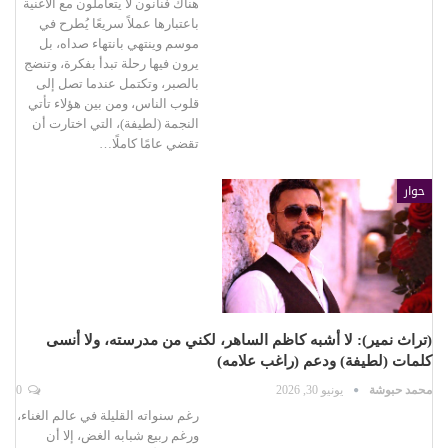
هناك فنانون لا يتعاملون مع الأغنية
باعتبارها عملاً سريعًا يُطرح في
موسم وينتهي بانتهاء صداه، بل
يرون فيها رحلة تبدأ بفكرة، وتنضج
بالصبر، وتكتمل عندما تصل إلى
قلوب الناس، ومن بين هؤلاء تأتي
النجمة (لطيفة)، التي اختارت أن
تقضي عامًا كاملًا…
حوار
(تراث نمير): لا أشبه كاظم الساهر، لكني من مدرسته، ولا أنسى
كلمات (لطيفة) ودعم (راغب علامه)
محمد حبوشة
يونيو 30, 2026
0
رغم سنواته القليلة في عالم الغناء،
ورغم ربيع شبابه الغض، إلا أن