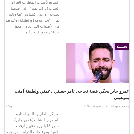
المتابع لأغنيات المطرب العراقي
الشاب (تراث نمير)، التى قدمها
بصوته، أو التى كتبها ووزعها وتغنى
بها (راغب علامه) و(لطيفة) وغيرهم
من الأصوات التى تعاون معها
كشاعر وموزع يجد أنها…
سلايدر
عمرو جابر يحكي قصة نجاحه: تامر حسني دعمني ولطيفة آمنت
بموهبتي
محمد حبوشة
يونيو 24, 2026
0
لم يكن الطريق الذي اختاره
المطرب الشاب (عمرو جابر)
مفروشًا بالورود، فبين أرفف
الصيدلية وقاعات الدراسة من جهة،