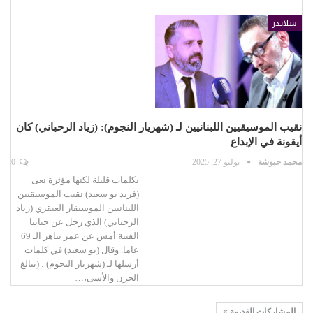
سلايدر
نقيب الموسيقيين اللبنانيين لـ (شهريار النجوم): (زياد الرحباني) كان
أيقونة في الإبداع
محمد حبوشة
يوليو 27, 2025
0
بكلمات قليلة لكنها مؤثرة نعى
(فريد بو سعيد) نقيب الموسيقيين
اللبنانيين الموسيقار العبقري (زياد
الرحباني) الذي رحل عن حياتنا
الفنية أمس عن عمر يناهز الـ 69
عاما. وقال (بو سعيد) في كلمات
أرسلها لـ (شهريار النجوم) : (ببالغ
الحزن والأسى،…
المشاركات القديمة