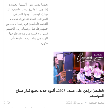
بعدما تصدر تيزر أغنيتها الجديدة
(شبهي بالملي) تريند تطبيق (تيك
توك)، ليمنح ألبومها الصيفي
المرتقب انطلاقة قوية، نجحت
النجمة (لطيفة) في إشعال حماس
جمهورها، قبل وصوله إلى الجمهور
قبل أيام قليلة من موعد طرحها
الرسمي. واختارت (لطيفة) أن
تكون…
سلايدر
(لطيفة) تراهن على صيف 2026.. ألبوم جديد يجمع كبار صناع
الموسيقى
محمد حبوشة
يوليو 20, 2026
0