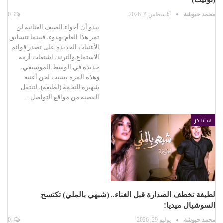
محمد حبوشة
أغسطس 4, 2026
0
يبدو أن أجواء الصيف الغنائية لن
تمر هذا العام بهدوء، فبينما تتسابق
الأغنيات الجديدة على تصدر قوائم
الاستماع والترند، اشتعلت أزمة
جديدة في الوسط الموسيقي،
وهذه المرة بسبب لحن أغنية
شهيرة للنجمة (لطيفة)، لتنتقل
القضية من مواقع التواصل…
سلايدر
لطيفة تخطف الصدارة قبل الغناء.. (شبهي بالملي) تكتسح
السوشيال ميديا!
محمد حبوشة
يوليو 29, 2026
0