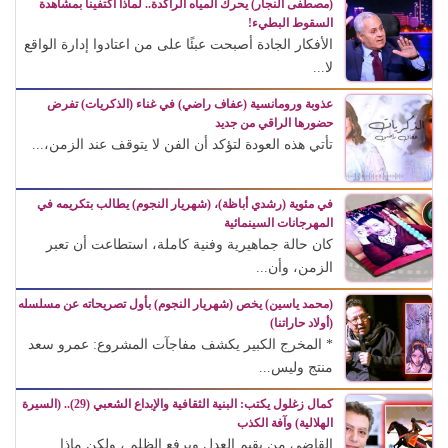
(مصطفى النجار) يحرك المياه الراكدة.. لماذا اكتفينا بمشاهدة
السقوط البطيء!
الأفكار الجادة أصبحت عبئًا على من اعتادوا إدارة الواقع
لا...
عذوبة ورومانسية (عفاف راضي) في غناء (الذكريات) تفرض
حضورها الراقي من جديد
تأتي هذه العودة لتؤكد أن الفن لا يتوقف عند الزمن،...
في مئوية (رشدي أباظة)، (شهريار النجوم) يطالب بتكريمه في
المهرجانات السينمائية
كان حالة جماهيرية وفنية كاملة، استطاعت أن تعبر
الزمن، وأن...
(محمد ياسين) يخص (شهريار النجوم) بأول تصريحاته عن مسلسله
(أولاد حاراتنا)
* المخرج الكبير يكشف مفاجآت المشروع: عمرو سعد
منتج وليس...
كمال زغلول يكتب: البنية الثقافية والإبداع الشعبي (29).. (السيرة
الهلالية) وآفة الكذب
القاضي من يقيم العدل ويرفع الظلم ، ولكن ماذا