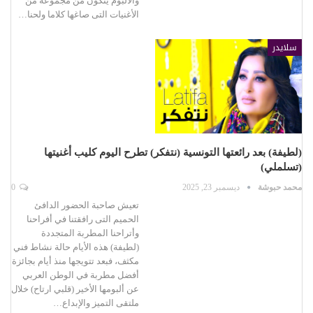
والألبوم يتكون من مجموعة من
الأغنيات التى صاغها كلاما ولحنا…
سلايدر
(لطيفة) بعد رائعتها التونسية (نتفكر) تطرح اليوم كليب أغنيتها
(تسلملي)
محمد حبوشة
ديسمبر 23, 2025
0
تعيش صاحبة الحضور الدافئ
الحميم التى رافقتنا في أفراحنا
وأتراحنا المطربة المتجددة
(لطيفة) هذه الأيام حالة نشاط فني
مكثف، فبعد تتويجها منذ أيام بجائزة
أفضل مطربة في الوطن العربي
عن ألبومها الأخير (قلبي ارتاح) خلال
ملتقى التميز والإبداع…