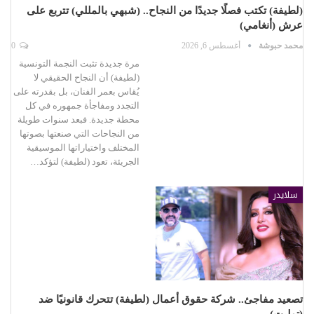
(لطيفة) تكتب فصلًا جديدًا من النجاح.. (شبهي بالمللي) تتربع على
عرش (أنغامي)
محمد حبوشة
أغسطس 6, 2026
0
مرة جديدة تثبت النجمة التونسية
(لطيفة) أن النجاح الحقيقي لا
يُقاس بعمر الفنان، بل بقدرته على
التجدد ومفاجأة جمهوره في كل
محطة جديدة. فبعد سنوات طويلة
من النجاحات التي صنعتها بصوتها
المختلف واختياراتها الموسيقية
الجريئة، تعود (لطيفة) لتؤكد…
سلايدر
تصعيد مفاجئ.. شركة حقوق أعمال (لطيفة) تتحرك قانونيًا ضد
(توليت)