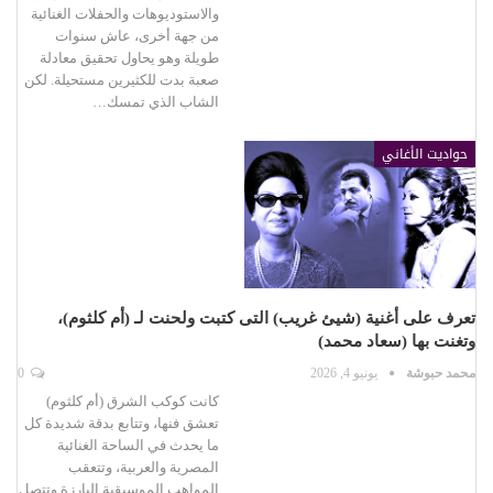
والاستوديوهات والحفلات الغنائية
من جهة أخرى، عاش سنوات
طويلة وهو يحاول تحقيق معادلة
صعبة بدت للكثيرين مستحيلة. لكن
الشاب الذي تمسك…
حواديت الأغاني
تعرف على أغنية (شيئ غريب) التى كتبت ولحنت لـ (أم كلثوم)،
وتغنت بها (سعاد محمد)
محمد حبوشة
يونيو 4, 2026
0
كانت كوكب الشرق (أم كلثوم)
تعشق فنها، وتتابع بدقة شديدة كل
ما يحدث في الساحة الغنائية
المصرية والعربية، وتتعقب
المواهب الموسيقية البارزة وتتصل