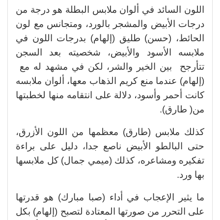
اللون السائد في ألوان ملابس البطلة هو درجة من
درجات الأبيض والمشجر بالورد، ومتجانس مع لون
الحائط، (حسن) طليق (إلهام) بدرجات اللون في
ملابسه الأسود والأبيض، شخصيته بعد السجن
تتأرجح بين الخير والشر، لكن في مشهد له مع
(إلهام) عندما منع كريم الذهاب معها، ألوان ملابسه
كانت أحمر وأسود، دلالة على انتقامه منها لخطبتها
من( طارق).
كذلك ملابس (طارق) معظمها من اللون الأزرق،
حتى البالطو الأبيض ناصع جدا، دليل على براءة
تفكيره ومشاعره، كذلك (ميمي جمال) كل ملابسها
بها ورد.
ما يثير الإعجاب في أداء (صبا مبارك) هو قدرتها
على التحرر من صورتها المعتادة لتصبح (إلهام) بكل