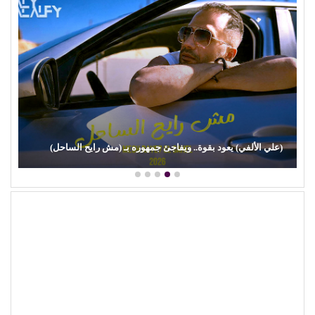
بعد وجع (روج أسود).. (مي سليم) تضحك من جديد في دمشق