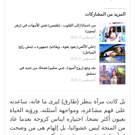
المزيد من المشاركات
من (حمانا) إلى القلوب.. (بلقيس) تغني للأمهات في (زهر
ليمون)
أغسطس 6, 2026
(علي الألفي) يعود بقوة.. ويفاجئ جمهوره بـ (مش رايح
الساحل)
أغسطس 6, 2026
بعد وجع (روج أسود).. (مي سليم) تضحك من جديد في
دمشق
أغسطس 6, 2026
بل كانت مرآة ينظر (طارق) ليرى ما فاته، ساعدته
على فهم مشاعره، ومواجهة أسئلته، ورؤية الحياة
بعيون أكثر نضجا، اختياره ايناس كزوجة بعدما عاد
من المنحة ليس عشوائيا، بل إلهام هى من وضحت