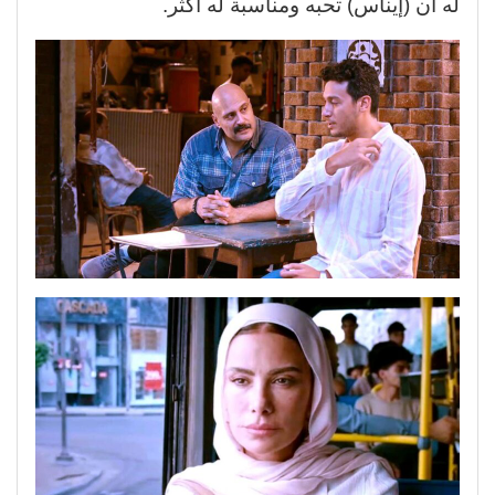
له أن (إيناس) تحبه ومناسبة له أكثر.