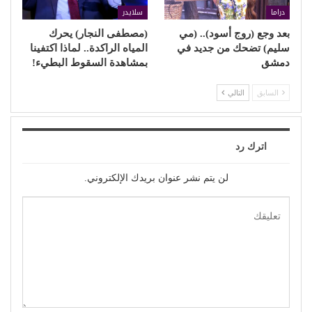
دراما
سلايدر
بعد وجع (روج أسود).. (مي
(مصطفى النجار) يحرك
سليم) تضحك من جديد في
المياه الراكدة.. لماذا اكتفينا
دمشق
بمشاهدة السقوط البطيء!
السابق
التالي
اترك رد
لن يتم نشر عنوان بريدك الإلكتروني.