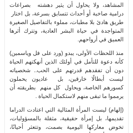
المشاهد، ولا يحاول أن يثير دهشته بصراعات
درامية صاخبة أو أحداث تتسابق بسرعة، بل اختار
طريق هادئ بلا مطبات، مملوء بالتفاصيل الصغيرة
المتواجدة في حياة البشر العادية، وتترك أثرها
العميق في أرواحهم.
منذ اللحظات الأولى، يبدو (ورد على فل وياسمين)
كأنه دعوة للتأمل في أولئك الذين أنهكتهم الحياة
دون أن تفقدهم قدرتهم على الحب.. شخصياته
ليست أبطالًا خارقين، بل عاديون يحملون
كسورهم الخاصة، ويحاول كل منهم بطريقته أن
يرمموا ما تبقى منهم لاستكمال الحياة .
(إلهام) ليست المرأة المثالية التي اعتادت الدراما
تقديمها، بل إمرأة حقيقية، مثقلة بالمسؤوليات،
تخوض معاركها اليومية بصمت، وتتعثر أحيانًا،