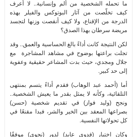
ما تحمله الشخصية من ألم وإنسانية.. لا أعرف
كيف تخلّصت من آثار البوتوكس والفيلر بهذه
الدرجة من الإقناع، ولا كيف أنقصت وزنها لتجسد
مريضة سرطان بهذا الصدق؟
لكن النتيجة كانت أداءً بالغ الحساسية والعمق.. وقد
تجلت براعتها بوضوح في مشاهد المشاجرة مع
جلال ومجدي، حيث بدت المشاعر حقيقية وعفوية
إلى حد كبير.
أما (أحمد عبد الوهاب) فقدم أداءً يتسم بمنتهى
التلقائية، وكأنه لا يمثل بقدر ما يعيش الشخصية..
ونجح (وليد فواز) في تقديم شخصية (حسن)
بصراعها المعقد بين الخير والشر، فبدا مقنعًا في
كل تحولاتها النفسية.
وكان اختيار (فدوى عابد) لدور (نجوى) موفقًا