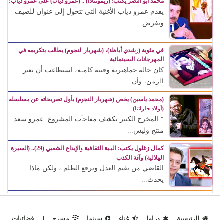
محمد أبو النصر يكتب: (ريمونتادا) .. (عمرو دياب) على عمرو دياب!
يقدم عمرو دياب الأغنية التي تتحول إلى عنوان للصيف
وتفرض...
في مئوية (رشدي أباظة)، (شهريار النجوم) يطالب بتكريمه في
المهرجانات السينمائية
كان حالة جماهيرية وفنية كاملة، استطاعت أن تعبر
الزمن، وأن...
(محمد ياسين) يخص (شهريار النجوم) بأول تصريحاته عن مسلسله
(أولاد حاراتنا)
* المخرج الكبير يكشف مفاجآت المشروع: عمرو سعد
منتج وليس...
كمال زغلول يكتب: البنية الثقافية والإبداع الشعبي (29).. (السيرة
الهلالية) وآفة الكذب
القاضي من يقيم العدل ويرفع الظلم ، ولكن ماذا
يحدث...
الرئيسية
دراما
غناء
سينما
مسرح
فضائيات