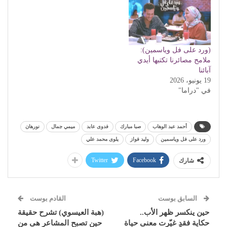
(ورد على فل وياسمين):
ملامح مصائرنا تكتبها أيدي
آبائنا
19 يونيو، 2026
في "دراما"
أحمد عبد الوهاب
صبا مبارك
فدوى عابد
ميمي جمال
نورهان
ورد على فل وياسمين
وليد فواز
يلوى محمد علي
Twitter
Facebook
شارك
السابق بوست
القادم بوست
حين ينكسر ظهر الأب..
(هبة العيسوي) تشرح حقيقة
حكاية فقدٍ غيّرت معنى حياة
حين تصبح المشاعر هى من