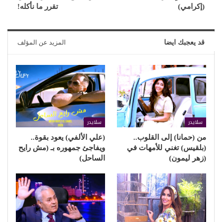
(إكرامي)
تقرر ما نأكله!
قد يعجبك ايضا
المزيد عن المؤلف
سلايدر
سلايدر
من (حمانا) إلى القلوب..
(علي الألفي) يعود بقوة..
(بلقيس) تغني للأمهات في
ويفاجئ جمهوره بـ (مش رايح
(زهر ليمون)
الساحل)