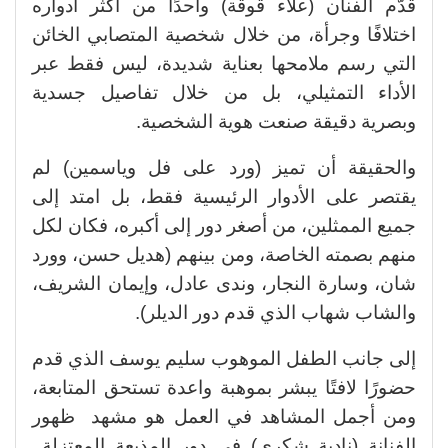
قدّم الفنان (علاء قوقة) واحدًا من أكثر أدواره
اختلافًا وجرأة، من خلال شخصية المتصابي الخائن
التي رسم ملامحها بعناية شديدة، ليس فقط عبر
الأداء التمثيلي، بل من خلال تفاصيل جسدية
وبصرية دقيقة صنعت هوية الشخصية.
والحقيقة أن تميز (ورد على فل وياسمين) لم
يقتصر على الأدوار الرئيسية فقط، بل امتد إلى
جميع الممثلين، من أصغر دور إلى أكبره، فكان لكل
منهم بصمته الخاصة، ومن بينهم (هديل حسن، وورد
شان، وسارة النجار، وندى عادل، وإيمان الشريف،
والشاب شهاب الذي قدم دور الديلر).
إلى جانب الطفل الموهوب سليم يوسف الذي قدم
حضورًا لافتًا يبشر بموهبة واعدة تستحق المتابعة،
ومن أجمل المشاهد في العمل هو مشهد ظهور
الفنانة (نادية شكري) في دور المذيعة المعتزلة..