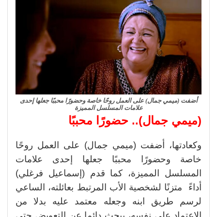
أضفت (ميمي جمال) على العمل روحًا خاصة وحضورًا محببًا جعلها إحدى
علامات المسلسل المميزة
(ميمي جمال)
..
حضورًا محببًا
وكعادتها، أضفت (ميمي جمال) على العمل روحًا
خاصة وحضورًا محببًا جعلها إحدى علامات
المسلسل المميزة، كما قدم (إسماعيل فرغلي)
أداءً متزنًا لشخصية الأب المرتبط بعائلته، الساعي
لرسم طريق ابنه وجعله معتمد عليه بدلا من
الاعتماد على نفسه، يبحث دائما عن التعويض حتى