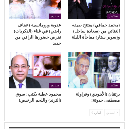
سلايدر
سلايدر
(محمد حماقي) يفتتح صيفه
عذوبة ورومانسية (عفاف
الغنائي من (سعادة ساحل)
راضي) في غناء (الذكريات)
و(سوبر ستار) مفاجأة الليلة
تفرض حضورها الراقي من
جديد
سلايدر
سلايدر
برتقان (الأبنودي) وفراولة
محمود عطية يكتب: سوق
مصطفى حدوتة!
(الترند) واللحم الرخيص!
السابق
التالي