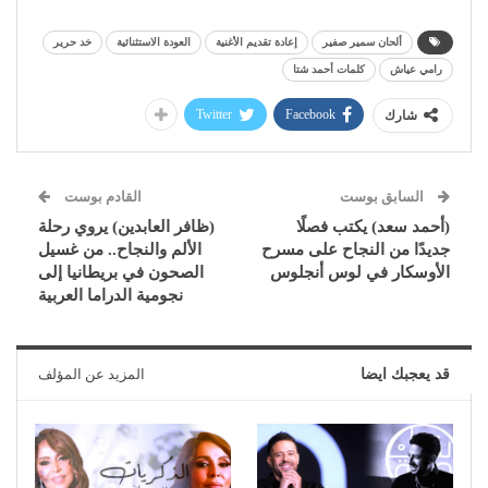
ألحان سمير صفير
إعادة تقديم الأغنية
العودة الاستثنائية
خد حرير
رامي عياش
كلمات أحمد شتا
Twitter
Facebook
شارك
السابق بوست
القادم بوست
(أحمد سعد) يكتب فصلًا
(ظافر العابدين) يروي رحلة
جديدًا من النجاح على مسرح
الألم والنجاح.. من غسيل
الأوسكار في لوس أنجلوس
الصحون في بريطانيا إلى
نجومية الدراما العربية
قد يعجبك ايضا
المزيد عن المؤلف