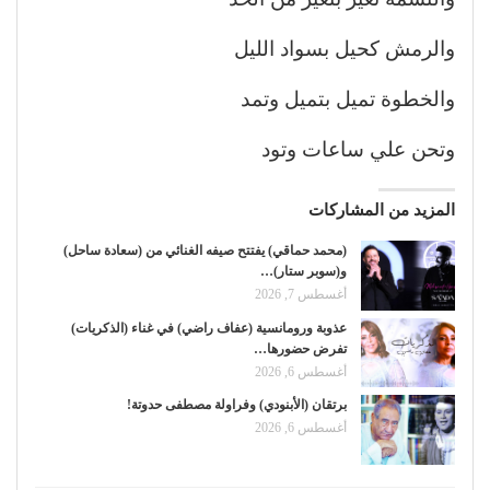
والرمش كحيل بسواد الليل
والخطوة تميل بتميل وتمد
وتحن علي ساعات وتود
المزيد من المشاركات
(محمد حماقي) يفتتح صيفه الغنائي من (سعادة ساحل)
و(سوبر ستار)…
أغسطس 7, 2026
عذوبة ورومانسية (عفاف راضي) في غناء (الذكريات)
تفرض حضورها…
أغسطس 6, 2026
برتقان (الأبنودي) وفراولة مصطفى حدوتة!
أغسطس 6, 2026