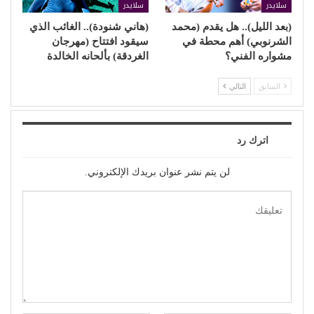
سلايدر
سلايدر
(بعد الليل).. هل يقدم (محمد
(هاني شنودة).. الغائب الذي
الشرنوبي) أهم محطة في
سيقود افتتاح (مهرجان
مشواره الفني؟
الغردقة) بألحانه الخالدة
السابق
التالي
اترك رد
لن يتم نشر عنوان بريدك الإلكتروني.