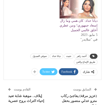
ديانا حداد: كان همي وما زال
إسعاد جمهوري! ومن عطري
أخلق عالمي الجميل
5 مايو، 2023
في "سلايدر"
أحمد زاهر
حنيت
ديانا حداد
صوفي العبدول
طريق الإبداع والفن
Twitter
Facebook
شارك
السابق بوست
القادم بوست
(عزيز مرقة) يفاجئ ركاب
إيلاف.. موهبة شابة تعيد
مترو عدلي منصور بحفل
إحياء التراث بروح عصرية