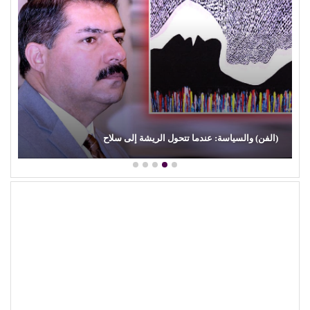
(الفن) والسياسة: عندما تتحول الريشة إلى سلاح