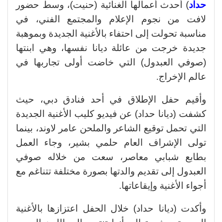
حداد
) أحدث أعمالها الغنائية (حنيت)، وسط حضور
لافت من نجوم الإعلام والمجتمع الفني، في
مناسبة تحولت إلى احتفاء بالأغنية الجديدة وبموهبة
جديدة خرجت من عائلة ديانا نفسها، وهي ابنتها
(صوفي العبدول) التي خاضت أولى تجاربها في
عالم الإخراج.
وأقيم حفل الإطلاق في أحد فنادق دبي، حيث
كشفت (ديانا حداد) عن فيديو كليب الأغنية الجديدة
التي تحمل توقيع الشاعر والملحن عامر لاوند، بينما
تولى الإشراف العام حلمي بشير، وجاء العمل
بطابع شبابي معاصر، سعت من خلاله صوفي
العبدول إلى تقديم والدتها بصورة مختلفة تتناغم مع
أجواء الأغنية وإيقاعاتها.
وأكدت (ديانا حداد) خلال الحفل اعتزازها بالأغنية