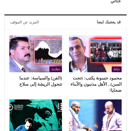
غنائي
قد يعجبك ايضا
المزيد عن المؤلف
دراما
سلايدر
محمود حسونة يكتب: (تحت
(الفن) والسياسة: عندما
السن).. الأهل مذنبون والأبناء
تتحول الريشة إلى سلاح
ضحايا!