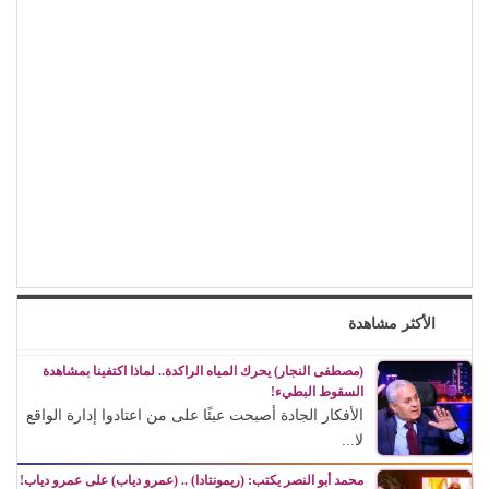
الأكثر مشاهدة
(مصطفى النجار) يحرك المياه الراكدة.. لماذا اكتفينا بمشاهدة
السقوط البطيء!
الأفكار الجادة أصبحت عبئًا على من اعتادوا إدارة الواقع
لا...
محمد أبو النصر يكتب: (ريمونتادا) .. (عمرو دياب) على عمرو دياب!