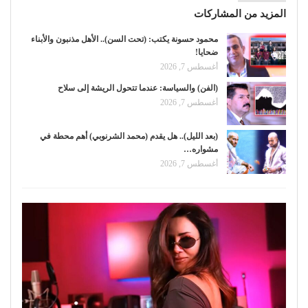
المزيد من المشاركات
محمود حسونة يكتب: (تحت السن).. الأهل مذنبون والأبناء
ضحايا!
أغسطس 7, 2026
(الفن) والسياسة: عندما تتحول الريشة إلى سلاح
أغسطس 7, 2026
(بعد الليل).. هل يقدم (محمد الشرنوبي) أهم محطة في
مشواره…
أغسطس 7, 2026