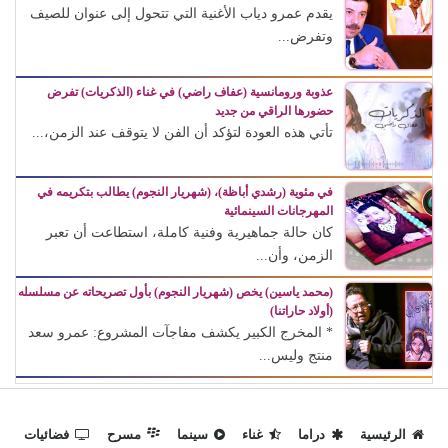
يقدم عمرو دياب الأغنية التي تتحول إلى عنوان للصيف
وتفرض...
عذوبة ورومانسية (عفاف راضي) في غناء (الذكريات) تفرض
حضورها الراقي من جديد
تأتي هذه العودة لتؤكد أن الفن لا يتوقف عند الزمن،...
في مئوية (رشدي أباظة)، (شهريار النجوم) يطالب بتكريمه في
المهرجانات السينمائية
كان حالة جماهيرية وفنية كاملة، استطاعت أن تعبر
الزمن، وأن...
(محمد ياسين) يخص (شهريار النجوم) بأول تصريحاته عن مسلسله
(أولاد حاراتنا)
* المخرج الكبير يكشف مفاجآت المشروع: عمرو سعد
منتج وليس...
الرئيسية
دراما
غناء
سينما
مسرح
فضائيات