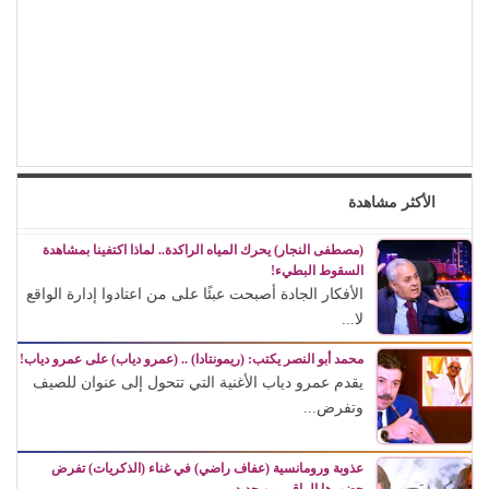
محمود حسونة يكتب: (تحت السن).. الأهل مذنبون والأبناء ضحايا!