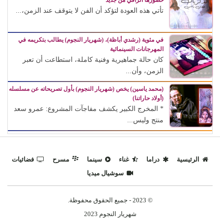
الأكثر مشاهدة
(مصطفى النجار) يحرك المياه الراكدة.. لماذا اكتفينا بمشاهدة
السقوط البطيء!
الأفكار الجادة أصبحت عبئًا على من اعتادوا إدارة الواقع
لا...
محمد أبو النصر يكتب: (ريمونتادا) .. (عمرو دياب) على عمرو دياب!
يقدم عمرو دياب الأغنية التي تتحول إلى عنوان للصيف
وتفرض...
عذوبة ورومانسية (عفاف راضي) في غناء (الذكريات) تفرض
حضورها الراقي من جديد