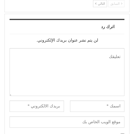
سلايدر
دراما
حين ماتت الحكاية.. الفن
محمود حسونة يكتب: (تحت
المصري يفقد قدرته على
السن).. الأهل مذنبون والأبناء
صناعة الهوية الوطنية (1)
ضحايا!
سلايدر
سلايدر
(الفن) والسياسة: عندما
(بعد الليل).. هل يقدم (محمد
تتحول الريشة إلى سلاح
الشرنوبي) أهم محطة في
مشواره الفني؟