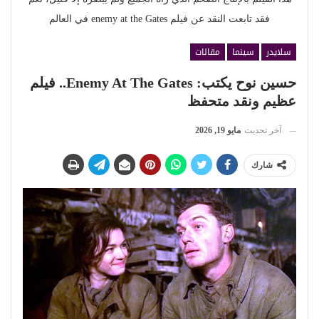
فقد تابعت النقد عن فيلم enemy at the Gates في العالم
سلايدر
سينما
مقالات
حسين نوح يكتب: Enemy At The Gates.. فيلم
عظيم ونقد متحفظ
آخر تحديث
مايو 19, 2026
شارك