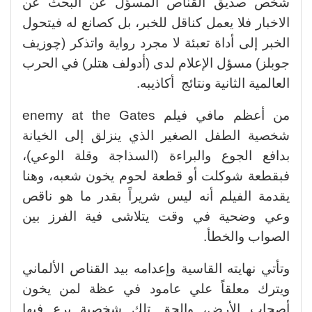
شخص صديق القناص المسؤل عن البحث عن
الاخبار فلا يعمل كناقل للخبر، بل كصانع له فيتحول
الخبر إلى أداة تعبئة لا مجرد رواية واتذكر (چوزيف
جوبلز) مسؤل الإعلام لدى (أدولف هتلر) في الحرب
العالمية الثانية ونتائج أكاذيبه.
من أعظم مافي فيلم enemy at the Gates
شخصية الطفل الصغير الذي ينزلق إلى الخيانة
بدافع الجوع والبراءة (السذاجة وقلة الوعي)،
فبقطعة شوكلت أو قطعة لحوم يخون شعبه، وهنا
يقدمة الفيلم أنه ليس شريراً بقدر ما هو ناقص
وعي وضحية في وقت يتلاشى فية الفرز بين
الصواب والخطأ.
وتأتي نهايته القاسية وإعدامه بيد القناص الألماني
ويترك معلقاً علي عامود في عظة لمن يخون
أصحاب الأرض، والحق تلك شخصية برع فيها