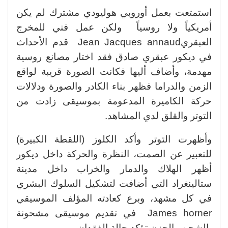
استمتعت بعمل أوروبي هوليودي مشترك لم يكن
أمريكياً ولا روسياً ولكن عمل فني للمخرج
العبقريJean Jacques annaud قدم الأحداث
في ديكور عبقري صادق فقد اختار مصانع روسية
مهدمة، وأضاف أليها فكانت الصورة قريبة لواقع
الزمن والدراما فظهر بناء الكادر والصورة ودلالات
حركة الكاميرة المدعومة بموسيقى زادت من
التوتر والقلق لدي المشاهد.
وأظهرت التوتر وأكد الكلوز (اللقطة الكبيرة)
للتعبير عن الصمت، النظرة والحركة داخل ديكور
أظهر الهلاك والدمار والخراب داخل مدينة
ستالينغراد التي أضافت لتشكيل السلوك البشري
في كل مشهد، وبرع كعادته المؤلف الموسيقي
James horner في تقديم موسيقى مشحونة
بالشجن والحزن تؤكد حالة الفقدان.