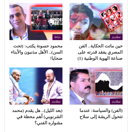
فيلم يجعلنا نُفكر
20 يونيو، 2026
في "سلايدر"
James horner
Jacques annaud
enemy at the Gates
Ed Harris
jud law
سرد درامي عبقري
Twitter
Facebook
شارك
السابق بوست
القادم بوست
القضاء يحكم لصالح (زينة)
بهاء الدين يوسف يكتب:
في قضية كلب الشيخ زايد
(أسد).. ملاحقة العالمية على
جثة مصر
قد يعجبك ايضا
المزيد عن المؤلف