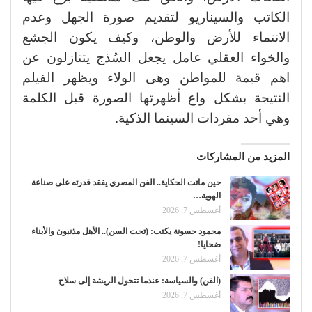
الكاتب والسيناريو لتقديم صورة الجهل وعدم
الانتماء للأرض والوطن، وكيف يكون الجشع
والخواء العقلي عامل يجعل السُذج يتنازلون عن
اهم قيمة للمواطن وهى الولاء ويظهر الفيلم
النتيجة بشكل واع أظهرتها الصورة قبل الكلمة
وهي أحد مفردات السينما الذكية.
المزيد من المشاركات
حين ماتت الحكاية.. الفن المصري يفقد قدرته على صناعة
الهوية…
أغسطس 7, 2026
محمود حسونة يكتب: (تحت السن).. الأهل مذنبون والأبناء
ضحايا!
أغسطس 7, 2026
(الفن) والسياسة: عندما تتحول الريشة إلى سلاح
أغسطس 7, 2026