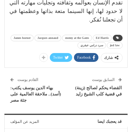
تقدم الإنسان بعوالمه وثقافته وتجليات مهارته التي
لا حدود لها، إنها السينما متعة بذاتها وعظمتها في
أن تجعلنا نُفكر.
مرتبط
حسين نوح يكتب: فيلم
حسين نوح يكتب: الإبداع في
(الدخيل) والخطر من الداخل
(عين سحرية)
29 أبريل، 2026
8 مارس، 2026
في "سلايدر"
في "دراما"
حسين نوح يكتب: (غرباء)..