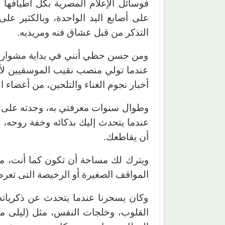
فوسائل الإعلام المصرية بكل أطيافها ل
على أصابع اليد الواحدة، وبالكثير عل
التذكر من قبل عشاق فنه ومريديه.
ومن حسن حظي أنني في بداية مشواري 
عندما تولي منصب نقيب الموسقيين لأك
أخبار نجوم الغناء والتلحين، من أعضاء ال
وطوال سنوات معرفتي به، وجدته على د
عندما يتحدث إليك بذكائه وخفة روحه،
أن يقاطعك.
ويترك لك مساحة أن تكون كما أنت، من
المواقف الصغيرة أو الرخيصة التى تعر
وكان يسحرنا عندما يتحدث عن ذكرياته 
القلوب، وخلجات النفس، مثل (ليلى مرا