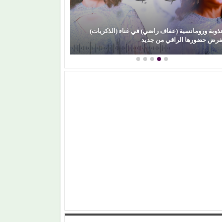
رتقان (الأبنودي) وفراولة مصطفى حدوتة!
محمود عطية يكتب: