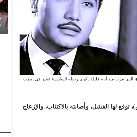
)
عذوبة ورومانسية (عفاف راضي) في غناء (الذكريات)
تفرض حضورها الراقي من جديد
ب
)، الذي مرت منذ أيام قليلة ذكرى رحيله السادسة عشر في صمت
 توقع لها الفشل، وأصابته بالاكتئاب، والإزعاج