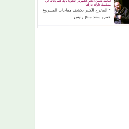
(محمد ياسين) يخص (شهريار النجوم) بأول تصريحاته عن
مسلسله (أولاد حاراتنا)
* المخرج الكبير يكشف مفاجآت المشروع:
عمرو سعد منتج وليس...