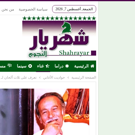
الجمعة, أغسطس 7, 2026
سياسة الخصوصية
من نحن
الرئيسية
دراما
غناء
سينما
مس
الصفحة الرئيسية
حواديت الأغاني
تعرف على ثلاث ألحان لـ (