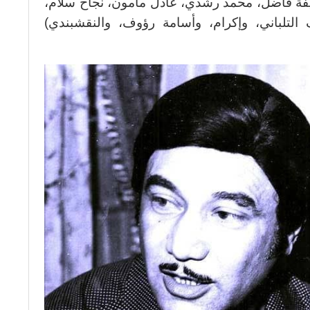
فة فاضل، محمد رشدي، عادل مأمون، نجاح سلام،
التلباني، وإكرام، وأسامة رؤوف، والنقشبندي)