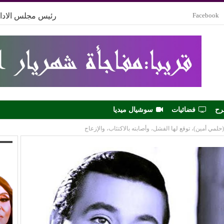
Facebook
رئيس مجلس الادار
رح
فضائيات
سوشيال ميديا
حلمي أمين)، توقع لها الفشل، وأصابته بالاكتئاب، والإزعاج