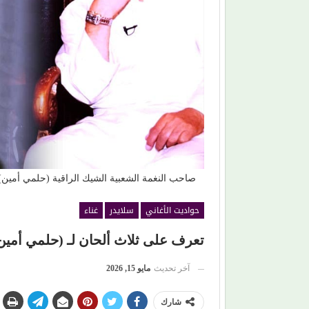
.. (شبهي بالمللي)
(محمد حماقي) يفتتح صيفه الغنائي من (سعادة ساحل
و(سوبر ستار) مفاجأة الليلة
صاحب النغمة الشعبية الشيك الراقية (حلمي أمين
حواديت الأغاني
سلايدر
غناء
تعرف على ثلاث ألحان لـ (حلمي أمين)،
آخر تحديث
مايو 15, 2026
شارك