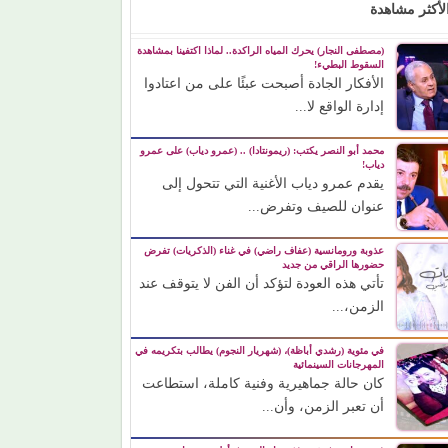
لأكثر مشاهدة
(مصطفى النجار) يحرك المياه الراكدة.. لماذا اكتفينا بمشاهدة
السقوط البطيء!
الأفكار الجادة أصبحت عبئًا على من اعتادوا
إدارة الواقع لا...
محمد أبو النصر يكتب: (ريمونتادا) .. (عمرو دياب) على عمرو
دياب!
يقدم عمرو دياب الأغنية التي تتحول إلى
عنوان للصيف وتفرض...
عذوبة ورومانسية (عفاف راضي) في غناء (الذكريات) تفرض
حضورها الراقي من جديد
تأتي هذه العودة لتؤكد أن الفن لا يتوقف عند
الزمن،...
في مئوية (رشدي أباظة)، (شهريار النجوم) يطالب بتكريمه في
المهرجانات السينمائية
كان حالة جماهيرية وفنية كاملة، استطاعت
أن تعبر الزمن، وأن...