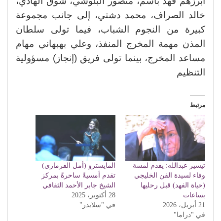
أبرزهم فهد باسم، منصور البلوشي، شوق الهادي،
خالد الصراف، محمد دشتي، إلى جانب مجموعة
كبيرة من النجوم الشباب، فيما تولى سلطان
المذن مهمة المخرج المنفذ، وعلي بهبهاني مهام
مساعد المخرج، بينما تولى فريق (إنجاز) مسؤولية
التنظيم
مرتبط
تيسير عبدالله: يقدم لمسة
المايسترو (أمل القرمازي)
وفاء لسيدة الفن الخليجي
تقدم أمسيةً ساحرةً بمركز
(حياة الفهد) قبل رحليها
الشيخ جابر الأحمد الثقافي
بساعات
28 أكتوبر، 2025
21 أبريل، 2026
في "سلايدر"
في "دراما"