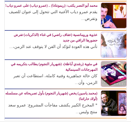
محمد أبو النصر يكتب: (ريمونتادا) .. (عمرو دياب) على عمرو دياب!
يقدم عمرو دياب الأغنية التي تتحول إلى عنوان للصيف
وتفرض...
عذوبة ورومانسية (عفاف راضي) في غناء (الذكريات) تفرض
حضورها الراقي من جديد
تأتي هذه العودة لتؤكد أن الفن لا يتوقف عند الزمن،...
في مئوية (رشدي أباظة)، (شهريار النجوم) يطالب بتكريمه في
المهرجانات السينمائية
كان حالة جماهيرية وفنية كاملة، استطاعت أن تعبر
الزمن، وأن...
(محمد ياسين) يخص (شهريار النجوم) بأول تصريحاته عن مسلسله
(أولاد حاراتنا)
* المخرج الكبير يكشف مفاجآت المشروع: عمرو سعد
منتج وليس...