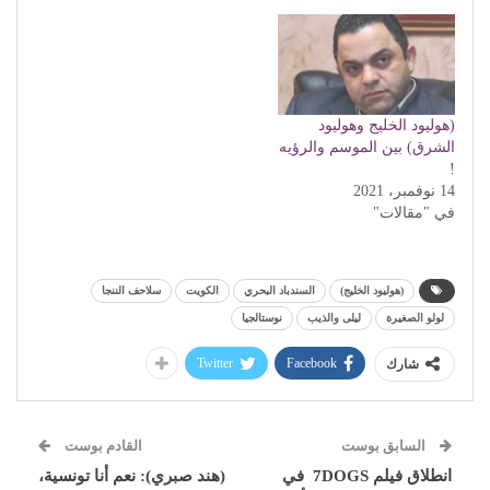
(هوليود الخليج وهوليود
الشرق) بين الموسم والرؤيه
!
14 نوفمبر، 2021
في "مقالات"
(هوليود الخليج)
السندباد البحري
الكويت
سلاحف الننجا
لولو الصغيرة
ليلى والذيب
نوستالجيا
Twitter
Facebook
شارك
السابق بوست
القادم بوست
انطلاق فيلم 7DOGS في
(هند صبري): نعم أنا تونسية،