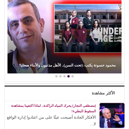
محمود حسونة يكتب: (تحت السن).. الأهل مذنبون والأبناء ضحايا!
الأكثر مشاهدة
(مصطفى النجار) يحرك المياه الراكدة.. لماذا اكتفينا بمشاهدة
السقوط البطيء!
الأفكار الجادة أصبحت عبئًا على من اعتادوا إدارة الواقع
لا...