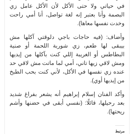
في حياتي ولا حتى الأكل لأن الأكل عامل زي
البصمة وأنا بعتبر إنه لغة تواصل، أنا أمي راحت
وخدت نفسها معاها).
وأضاف: (فيه حاجات باجي دلوقتي آكلها مش
بيبقى لها طعم، زي شوربة اللحمة أو صنية
البطاطس أو الغريبة إللي كنت بآكلها من إيديها
ومش لاقي زيها تاني، أمي لما ماتت مش لاقي حد
عنده زي نفسها في الأكل، لأني كنت بحب الطبخ
من إيديها أوي).
وأكد الفنان إسلام إبراهيم أنه يشعر بفراغ شديد
بعد رحيلها، قائلًا: (نفسي أبقى في حضنها وأشم
ريحتها).
مرتبط