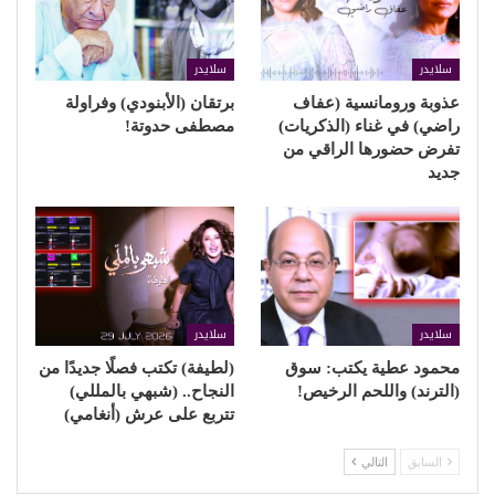
سلايدر
سلايدر
عذوبة ورومانسية (عفاف
برتقان (الأبنودي) وفراولة
راضي) في غناء (الذكريات)
مصطفى حدوتة!
تفرض حضورها الراقي من
جديد
سلايدر
سلايدر
محمود عطية يكتب: سوق
(لطيفة) تكتب فصلًا جديدًا من
(الترند) واللحم الرخيص!
النجاح.. (شبهي بالمللي)
تتربع على عرش (أنغامي)
السابق
التالي