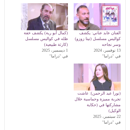
الفنان عابد عناني: يكشف
(كمال أبو رية) يكشف خفة
كواليس مسلسل (تيتا زوزو)
ظله في كواليس مسلسل
وسر نجاحه
(كارثة طبيعية)
13 نوفمبر، 2024
1 ديسمبر، 2025
في "دراما"
في "دراما"
(نورا عبد الرحمن): عاشت
تجربة مميزة وحماسية خلال
مشاركتها في (حكاية
الوكيل)
22 سبتمبر، 2025
في "دراما"