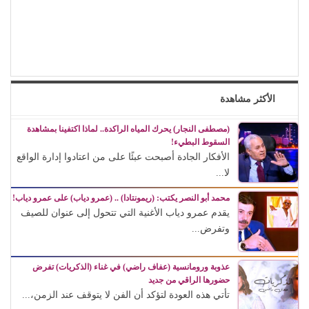
الأكثر مشاهدة
(مصطفى النجار) يحرك المياه الراكدة.. لماذا اكتفينا بمشاهدة
السقوط البطيء!
الأفكار الجادة أصبحت عبئًا على من اعتادوا إدارة الواقع
لا...
محمد أبو النصر يكتب: (ريمونتادا) .. (عمرو دياب) على عمرو دياب!
يقدم عمرو دياب الأغنية التي تتحول إلى عنوان للصيف
وتفرض...
عذوبة ورومانسية (عفاف راضي) في غناء (الذكريات) تفرض
حضورها الراقي من جديد
تأتي هذه العودة لتؤكد أن الفن لا يتوقف عند الزمن،...