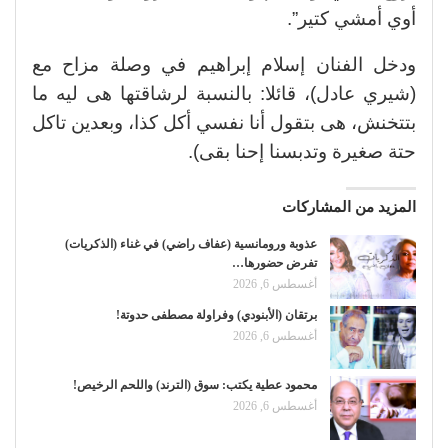
أوي أمشي كتير”.
ودخل الفنان إسلام إبراهيم في وصلة مزاح مع
(شيري عادل)، قائلا: بالنسبة لرشاقتها هى ليه ما
بتتخنش، هى بتقول أنا نفسي أكل كذا، وبعدين تاكل
حتة صغيرة وتدبسنا إحنا بقى).
المزيد من المشاركات
عذوبة ورومانسية (عفاف راضي) في غناء (الذكريات)
تفرض حضورها…
أغسطس 6, 2026
برتقان (الأبنودي) وفراولة مصطفى حدوتة!
أغسطس 6, 2026
محمود عطية يكتب: سوق (الترند) واللحم الرخيص!
أغسطس 6, 2026