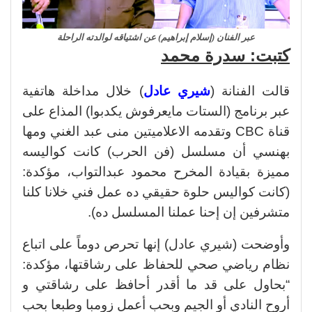
عبر الفنان (إسلام إبراهيم) عن اشتياقه لوالدته الراحلة
كتبت: سدرة محمد
قالت الفنانة (
شيري عادل
) خلال مداخلة هاتفية
عبر برنامج (الستات مايعرفوش يكدبوا) المذاع على
قناة CBC وتقدمه الاعلاميتين منى عبد الغني ومها
بهنسي أن مسلسل (فن الحرب) كانت كواليسه
مميزة بقيادة المخرح محمود عبدالتواب، مؤكدة:
(كانت كواليس حلوة حقيقي ده عمل فني خلانا كلنا
متشرفين إن إحنا عملنا المسلسل ده).
وأوضحت (شيري عادل) إنها تحرص دوماً على اتباع
نظام رياضي صحي للحفاظ على رشاقتها، مؤكدة:
“بحاول على قد ما أقدر أحافظ على رشاقتي و
أروح النادي أو الجيم وبحب أعمل زومبا وطبعا بحب