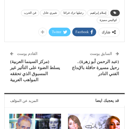
إسلام إبراهيم
رحيلها ترك فراغا
شيري عادل
فن الحرب
كواليس مميزة
Twitter
Facebook
شارك
السابق بوست
القادم بوست
(عبد الرحمن أبو زهرة)..
(مركز السينما العربية)
رحيل مسيرة حافلة بالإبداع
يسلط الضوء على التأثير غير
الفني النادر
المسبوق الذي تحققه
المواهب العربية
قد يعجبك ايضا
المزيد عن المؤلف