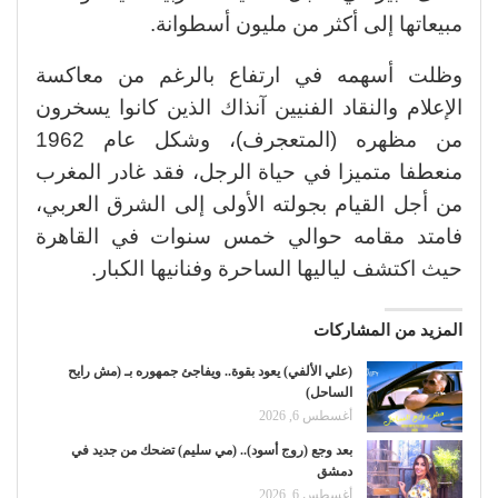
مبيعاتها إلى أكثر من مليون أسطوانة.
وظلت أسهمه في ارتفاع بالرغم من معاكسة
الإعلام والنقاد الفنيين آنذاك الذين كانوا يسخرون
من مظهره (المتعجرف)، وشكل عام 1962
منعطفا متميزا في حياة الرجل، فقد غادر المغرب
من أجل القيام بجولته الأولى إلى الشرق العربي،
فامتد مقامه حوالي خمس سنوات في القاهرة
حيث اكتشف لياليها الساحرة وفنانيها الكبار.
المزيد من المشاركات
(علي الألفي) يعود بقوة.. ويفاجئ جمهوره بـ (مش رايح
الساحل)
أغسطس 6, 2026
بعد وجع (روج أسود).. (مي سليم) تضحك من جديد في
دمشق
أغسطس 6, 2026