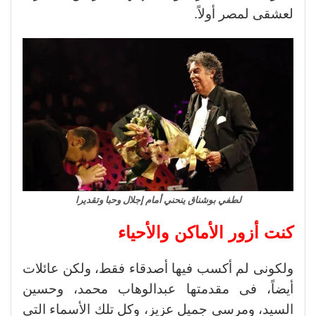
لعشقى لمصر أولاً.
لطفي بوشناق ينحني أمام إجلال وحبا وتقديرا
كنت أزور الأماكن والأحياء
ولكونى لم أكسب فيها أصدقاء فقط، ولكن عائلات
أيضاً، فى مقدمتها عبدالوهاب محمد، وحسين
السيد، ومرسى جميل عزيز، وكل تلك الأسماء التى