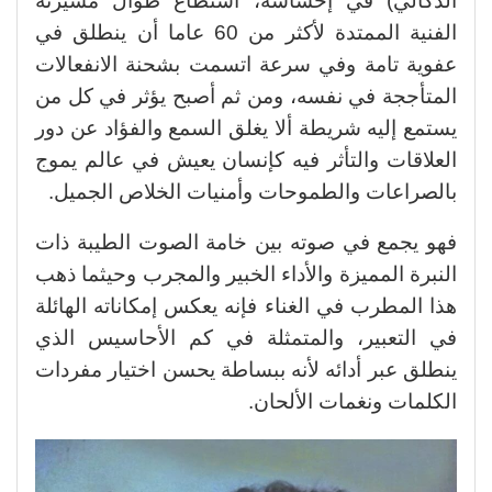
الدكالي) في إحساسه، استطاع طوال مسيرته
الفنية الممتدة لأكثر من 60 عاما أن ينطلق في
عفوية تامة وفي سرعة اتسمت بشحنة الانفعالات
المتأججة في نفسه،
ومن ثم أصبح يؤثر في كل من
يستمع إليه شريطة ألا يغلق السمع والفؤاد عن دور
العلاقات والتأثر فيه كإنسان يعيش في عالم يموج
بالصراعات والطموحات وأمنيات الخلاص الجميل.
فهو يجمع في صوته بين خامة الصوت الطيبة ذات
النبرة المميزة والأداء الخبير والمجرب وحيثما ذهب
هذا المطرب في الغناء فإنه يعكس إمكاناته الهائلة
في التعبير، والمتمثلة في كم الأحاسيس الذي
ينطلق عبر أدائه لأنه ببساطة يحسن اختيار مفردات
الكلمات ونغمات الألحان.