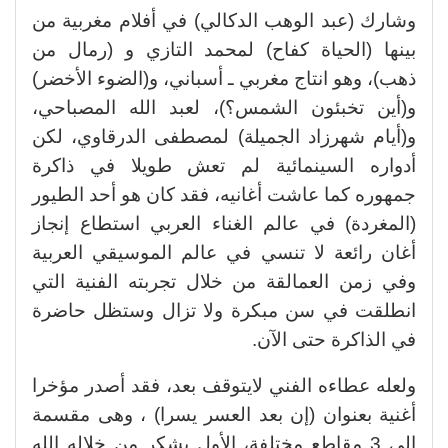
وشارك (عبد الوهب الدكالي) في أفلام مغربية من
بينها (الحياة كفاح) لمحمد التازي و (رمال من
ذهب)، وهو انتاج مغربي ـ أسباني، و(الضوء الأخضر)
و(أين تخبئون الشمس؟)، لعبد الله المصباحي،
و(أيام شهرزاد الجميلة) لمصطفى الدرقاوي، لكن
أدواره السينمائية لم تعش طويلا في ذاكرة
جمهوره كما عاشت أغانيه، فقد كان هو أحد الطيور
(المغردة) في عالم الغناء العربي استطاع إنجاز
أغان رائعة لا تنسي في عالم الموسيقي العربية
وفي زمن العمالقة من خلال تجربته الفنية التي
انطلقت في سن مبكرة ولا تزال وستظل حاضرة
في الذاكرة حتى الآن.
ولعله عطاءه الفني لايتوقف بعد، فقد أصدر مؤخرا
أغنية بعنوان (إن بعد العسر يسرا) ، وهى مقسمة
إلى 3 مقاطع مختلفة، الأول يشكر من خلاله الله