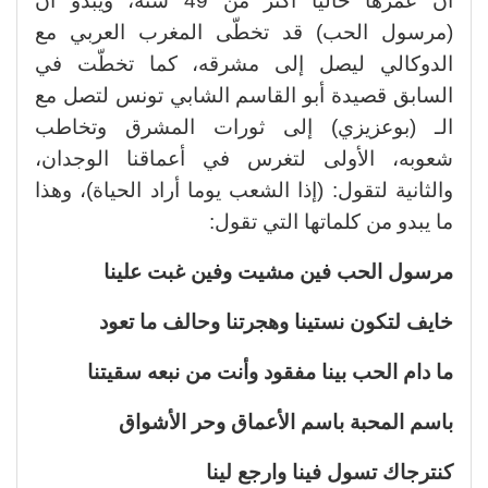
أن عمرها حاليا أكثر من 49 سنة، ويبدو أن
(مرسول الحب) قد تخطّى المغرب العربي مع
الدوكالي ليصل إلى مشرقه، كما تخطّت في
السابق قصيدة أبو القاسم الشابي تونس لتصل مع
الـ (بوعزيزي) إلى ثورات المشرق وتخاطب
شعوبه، الأولى لتغرس في أعماقنا الوجدان،
والثانية لتقول: (إذا الشعب يوما أراد الحياة)، وهذا
ما يبدو من كلماتها التي تقول:
مرسول الحب فين مشيت وفين غبت علينا
خايف لتكون نستينا وهجرتنا وحالف ما تعود
ما دام الحب بينا مفقود وأنت من نبعه سقيتنا
باسم المحبة باسم الأعماق وحر الأشواق
كنترجاك تسول فينا وارجع لينا