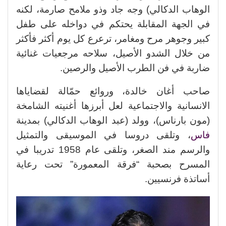
الوهاب الدكالي) وجه جاد وذو ملامح صارمة، لكنه
في الجهة المقابلة يحتكم في دواخله على طفل
كبير وجوهر مرح ومغامر، ترعرع كل يوم أكثر فأكثر
من خلال الشدو الأصيل، سلاحه مرجعيات غنائية
ضاربة في فن الطرب الأصيل والرصين.
صاحب أغان خالدة، وروائع حمّالة لقضاياها
الانسانية والاجتماعية لعل أبرزها أغنيته الشامخة
(مون بارناس)، وولد (عبد الوهاب الدكالي) بمدينة
فاس
، وتلقى دروسا في الموسيقى والتمثيل
والرسم مند الصغر، وتلقى عام 1958 تدريبا في
المسرح بصحبة “فرقة المعمورة” تحت رعاية
أساتذة فرنسيين.