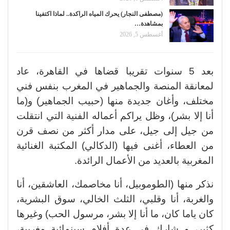
(مصطفى النجار) يحرك المياه الراكدة.. لماذا اكتفينا
بمشاهدة…
أغسطس 5, 2026
بعد 5 سنوات تقريبا قضاها في القاهرة، عاد
لمعانقة المنصة والجماهير في المغرب بنفس فني
مختلف، وأغان جديدة منها (حبيب الجماهير) و(ما
أنا إلا بشر)، وظل يراكم أعماله الفنية التي انتقلت
من جيل إلى جيل، على مدار أكثر من نصف قرن
من العطاء، أغنى فيها (الدكالي) المكتبة الغنائية
المغربية بالعديد من الأعمال الرائدة.
نذكر منها (الطوموبيل، أنا مخاصمك، العاشقين، أنا
والغربة، أنا وقلبي، الثلث الخالي، سوق البشرية،
كان ياما كان، ما أنا إلا بشر، مرسول الحب) وغيرها
كثير، و شارك في عدة أفلام سينمائية مغربية،