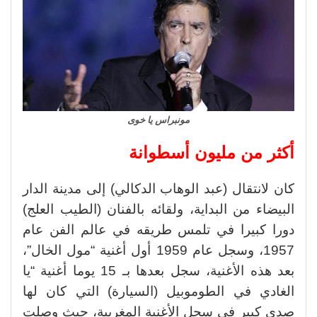
مونبراس يا خوى
أكثر من مليون أسطوانة
كان لانتقال (عبد الوهاب الدكالي) إلى مدينة الدار
البيضاء من البداية، ولقائه بالفنان (الطيب العلج)
دورا كبيرا في تلمس طريقه في عالم الفن عام
1957، وسجل عام 1959 أول أغنية “مول الخال”،
بعد هذه الأغنية، سجل بعدها بـ 15 يوما أغنية “يا
الغادي في الطوموبيل (السيارة) التي كان لها
صدى كبير في سجل الأغنية المغربية، حيث وصلت