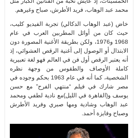
الخمسينات، إذ عايش نخبة من الفنانين الكبار مثل
محمد عبد الوهاب، فريد الأطرش، صباح وغيرهم.
خاض (عبد الوهاب الدكالي) تجربة الفيديو كليب،
حيث كان من أوائل المطربين العرب في عام
1968 و1976، ولكن بطريقة الأغنية المصورة دون
الابتذال أو الوصول إلى أغنية الرقص العشوائي، إذ
أنه يعتبر الرقص أول فن في العالم فهو لغة تعبيرية
كاملة الأوصاف والطقوس من وجهة نظره
الشخصية، كما أنه في عام 1963 بحكم وجوده في
مصر شارك في فيلم “منتهي الفرح” مع حسن
يوسف و(القاهرة في الليل)مع نادية لطفي ومحمد
عبد الوهاب وشادية ومها صبري وفريد الأطرش
وصباح وفايزة أحمد.