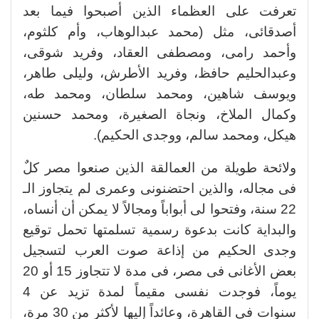
تعرفت على العظماء الذين أصبحوا فيما بعد
أصدقائى، مثل (محمد عبدالوهاب، وأم كلثوم،
وأحمد رامى، ومصطفى العقاد، وفريد شوقى،
وعبدالحليم حافظ، وفريد الأطرش، وليلى طاهر،
ويوسف شاهين، ومحمد سلطان، ومحمد طه،
وكمال الملاخ، ونجاة الصغيرة، ومحمد حسنين
هيكل، ومحمد سالم، ووجدى الحكيم).
ولائحة طويلة من العمالقة الذين صنعوا مصر كلٌ
فى مجاله، والذين احتضنونى وعمرى لم يتجاوز الـ
22 سنة، وفتحوا لى أبواباً ومجالاً لا يمكن أن أنساه،
والبداية كانت بدعوة رسمية تسلمتها تحمل توقيع
وجدى الحكيم من إذاعة صوت العرب لتسجيل
بعض الأغانى فى مصر، فى مدة لا تتجاوز 15 أو 20
يوماً، فوجدت نفسى مقيماً لمدة تزيد عن 4
سنوات فى القاهرة، وعائداً إليها لأكثر من 30 مرة،