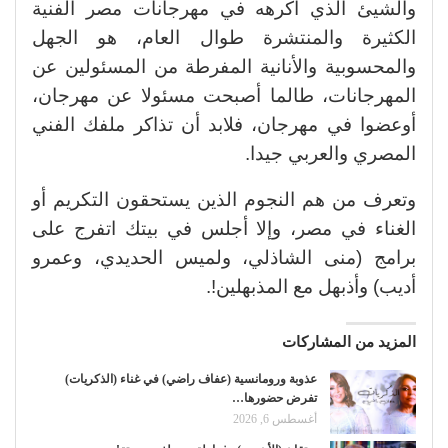
والشيئ الذي أكرهه في مهرجانات مصر الفنية
الكثيرة والمنتشرة طوال العام، هو الجهل
والمحسوبية والأنانية المفرطة من المسئولين عن
المهرجانات، طالما أصبحت مسئولا عن مهرجان،
أوعضوا في مهرجان، فلابد أن تذاكر ملفك الفني
المصري والعربي جيدا.
وتعرف من هم النجوم الذين يستحقون التكريم أو
الغناء في مصر، وإلا أجلس في بيتك اتفرج على
برامج (منى الشاذلي، ولميس الحديدي، وعمرو
أديب) وأذبهل مع المذبهلين!.
المزيد من المشاركات
عذوبة ورومانسية (عفاف راضي) في غناء (الذكريات)
تفرض حضورها…
أغسطس 6, 2026