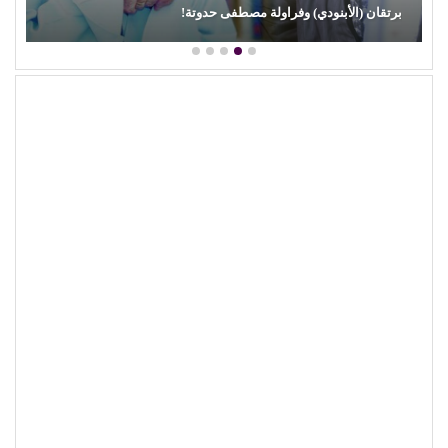
محمود عطية يكتب: سوق (الترند) واللحم الرخيص!