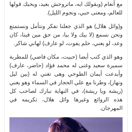
مع أنغام (وبقولك ايه، ماتروحش بعيد، وبحبك قولها
للعالم، ومعنى حبي، ونجوم الليل).
و(وائل هلال) هو الذي جعلنا نفكر ونتأمل ونستمتع
ونحن نسمع (لا بيك ولا بيا، من حق مين فينا، كان
وعد، لو يعني، حلم يفوت، لو عارف) لهاني شاكر.
وهو الذي كتب أيضا (حبيت، مكان فاضي) للمطربة
سميرة سعيد وغنى له محمد فؤاد (حاضر، عارف)
وأبدعت أيمان الطوخي وهى تغني له (بين ليل
ونهار)، وطرنا مع علي الحجار في السماء وهو يغني
(ريشة ويا ريشة)، في النهاية نبارك لصاحب كل
هذه الروائع وغيرها وائل هلال، تكريمه في
المهرجان.