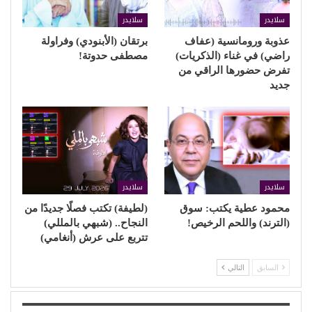
سلايدر
سلايدر
عذوبة ورومانسية (عفاف
برتقان (الأبنودي) وفراولة
راضي) في غناء (الذكريات)
مصطفى حدوتة!
تفرض حضورها الراقي من
جديد
سلايدر
سلايدر
محمود عطية يكتب: سوق
(لطيفة) تكتب فصلًا جديدًا من
(الترند) واللحم الرخيص!
النجاح.. (شبهي بالمللي)
تتربع على عرش (أنغامي)
السابق
التالي