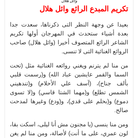
وائل هلال
تكريم المبدع الرائع وائل هلال
بعيدا عن وجهة النظر التى ذكرناها، سعدت جدا
بعدة أشياء ستحدث في المهرجان أولها تكريم
الشاعر الرائع المتصوف أخيرا (وائل هلال) صاحب
الروائع الغنائية التى لا تنسى.
من منا لم يترنم ويغني روائعه الغنائية مثل (تحت
السما والقمر عايشين عباد الله) و(رسمت قلبي
بألف جناح)، (آسف علي الأحلام) و(تندهيني
الشمس تطلع) و(مهما الشتا قاسي) و(لا تسوى
دموع) و(بحلم على قدي)، و(ودع) وغيرها لمدحت
صالح.
ومن منا ينسى (يا مجنون مش أنا ليلى، اسكت بقا،
لون عمري، على ما أنت) لأصالة، ومن منا لم يغن