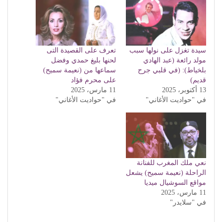
سيدة تغزل على نولها سبب
تعرف على القصيدة التى
مولد رائعة (عبد الهادي
لحنها بليغ حمدي وفضل
بلخياط): (في قلبي جرح
سماعها من (نعيمة سميح)
قديم)
على محرم فؤاد
13 أكتوبر، 2025
11 مارس، 2025
في "حواديت الأغاني"
في "حواديت الأغاني"
نعي ملك المغرب للفنانة
الراحلة (نعيمة سميح) يشعل
مواقع السوشيال ميديا
11 مارس، 2025
في "سلايدر"