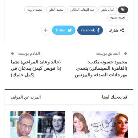
آمال ماهر
عبد الوهاب الدكالي
محمد الحلو
محمد ثروت
نعيمة سميح
Twitter
Facebook
شارك
السابق بوست
القادم بوست
محمود حسونة يكتب:
(خالد وعابد المراعي) نجما
(القاهرة السينمائي) يتحدى
(ذا فويس كيدز) يبدعان في
مهرجانات الصدفة والبيزنس
(كمل حلمك)
قد يعجبك ايضا
المزيد عن المؤلف