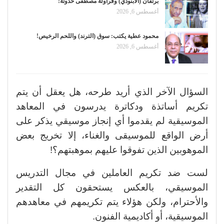
برتقان (الأبنودي) وفراولة مصطفى حدوتة!
أغسطس 6, 2026
محمود عطية يكتب: سوق (الترند) واللحم الرخيص!
أغسطس 6, 2026
السؤال الآخر الذي أريد طرحه، هل يعقل أن يتم
تكريم أساتذة ودكاترة يدرسون في المعاهد
الموسيقية لم يقدموا أي إنجاز موسيقي يذكر على
أرض الواقع للموسيقى والغناء، إلا تخريج بعض
الموهوبين الذين تفوقوا عليهم بموهبتهم؟!
لست ضد تكريم العاملين في مجال التدريس
الموسيقي، بالعكس يستحقون كل التقدير
والأحترام، ولكن هؤلاء يتم تكريمهم في معاهدهم
الموسيقية، أو أكاديمية الفنون.