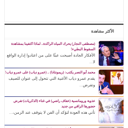
الأكثر مشاهدة
(مصطفى النجار) يحرك المياه الراكدة.. لماذا اكتفينا بمشاهدة
السقوط البطيء!
الأفكار الجادة أصبحت عبئًا على من اعتادوا إدارة الواقع
لا...
محمد أبو النصر يكتب: (ريمونتادا) .. (عمرو دياب) على عمرو دياب!
يقدم عمرو دياب الأغنية التي تتحول إلى عنوان للصيف
وتفرض...
عذوبة ورومانسية (عفاف راضي) في غناء (الذكريات) تفرض
حضورها الراقي من جديد
تأتي هذه العودة لتؤكد أن الفن لا يتوقف عند الزمن،...