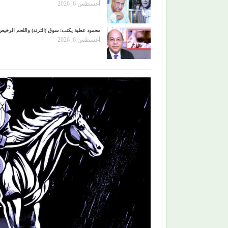
أغسطس 6, 2026
محمود عطية يكتب: سوق (الترند) واللحم الرخيص
أغسطس 6, 2026