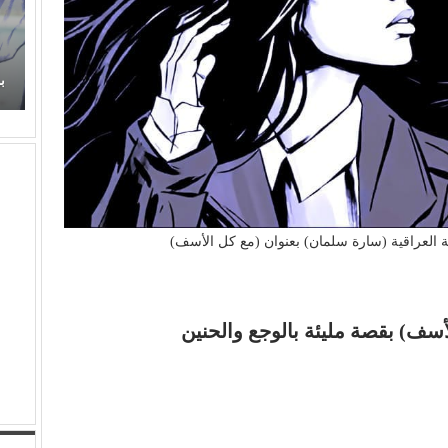
برتقان (الأبنودي) وفراولة مصطفى حدوتة!
م
 العراقية (سارة سلمان) بعنوان (مع كل الأسف)
سف) بقصة مليئة بالوجع والحنين