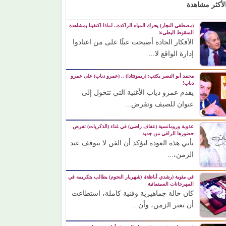
لأكثر مشاهدة
(مصطفى النجار) يحرك المياه الراكدة.. لماذا اكتفينا بمشاهدة
السقوط البطيء!
الأفكار الجادة أصبحت عبئًا على من اعتادوا
إدارة الواقع لا...
محمد أبو النصر يكتب: (ريمونتادا) .. (عمرو دياب) على عمرو
دياب!
يقدم عمرو دياب الأغنية التي تتحول إلى
عنوان للصيف وتفرض...
عذوبة ورومانسية (عفاف راضي) في غناء (الذكريات) تفرض
حضورها الراقي من جديد
تأتي هذه العودة لتؤكد أن الفن لا يتوقف عند
الزمن،...
في مئوية (رشدي أباظة)، (شهريار النجوم) يطالب بتكريمه في
المهرجانات السينمائية
كان حالة جماهيرية وفنية كاملة، استطاعت
أن تعبر الزمن، وأن...