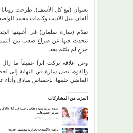
بعنوان (مع كل الأسف)، طرحت روتانا أغ
ألحان نبيل الاديب وكلمات محمد الواصف
تقدّم (سارة سلمان) في أغنيتها الجدي
تتحدث فيها عن صراع صعب بين التمسك 
جرحٍ لم يلتئم بعد.
وعن علاقة تركت أثراً عميقاً ما زال ي
والقوة، تصل سارة في النهاية إلى لحظ
الماضي خلفها، بإحساس صادق وأداء عاطف
المزيد من المشاركات
عذوبة ورومانسية (عفاف راضي) في غناء (الذكري
تفرض حضورها…
أغسطس 6, 2026
برتقان (الأبنودي) وفراولة مصطفى حدوتة!