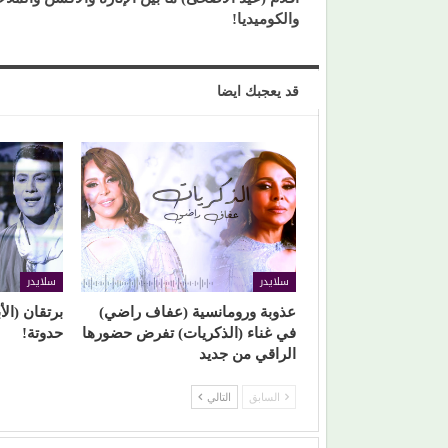
والكوميديا!
قد يعجبك ايضا
سلايدر
سلايدر
عذوبة ورومانسية (عفاف راضي)
برتقان (ال
في غناء (الذكريات) تفرض حضورها
حدوتة!
الراقي من جديد
السابق
التالي