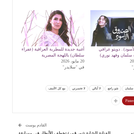
أسود).. دويتو عراقي
أغنية جديدة للمطربة العراقية (عفراء
 سلمان وفهد نوري)
سلطان) باللهجة المصرية
20 مايو، 2026
"
في "سلايدر"
سلمان
شو راجع
لا أبالي
لا تخسرني
مع كل الأسف
Pinter
القادم بوست
حم
الفنانة الشابة (نور قمر) تخطف الأنظار في مسابقة