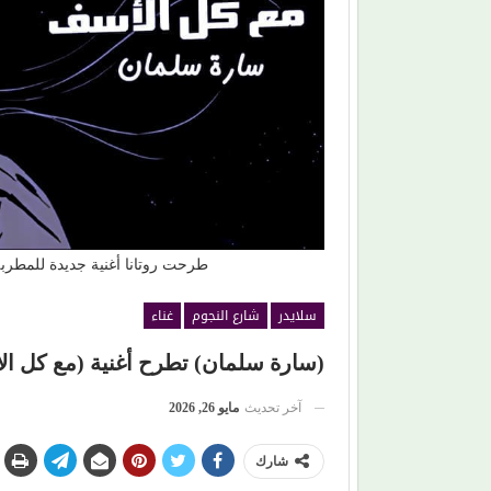
غني للأمهات في (زهر
عذوبة ورومانسية (عفاف راضي) في غناء (الذكريات)
تفرض حضورها الراقي من جديد
طرحت روتانا أغنية جديدة للمطربة
سلايدر
شارع النجوم
غناء
(سارة سلمان) تطرح أغنية (مع كل الأ
آخر تحديث
مايو 26, 2026
شارك