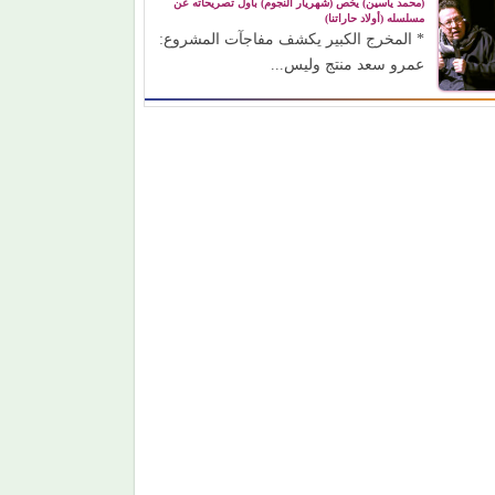
(محمد ياسين) يخص (شهريار النجوم) بأول تصريحاته عن
مسلسله (أولاد حاراتنا)
* المخرج الكبير يكشف مفاجآت المشروع:
عمرو سعد منتج وليس...