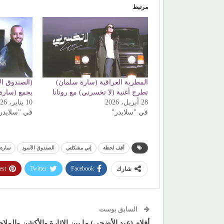
مرتبط
المطربة العراقية (سارة سلمان)
(الصندوق ال
تطرح أغنية (لا تخسرني) مع روتانا
يجمع (سارة
28 أبريل، 2026
10 يناير، 2026
في "سلايدر"
في "سلايدر
أقف لحظة
إني مشكلتي
الصندوق الأسود
سارة 
est
Twitter
Facebook
شارك
السابق بوست
أفلام (عيد الأضحى) ما بين الإثارة والأكشن والملا