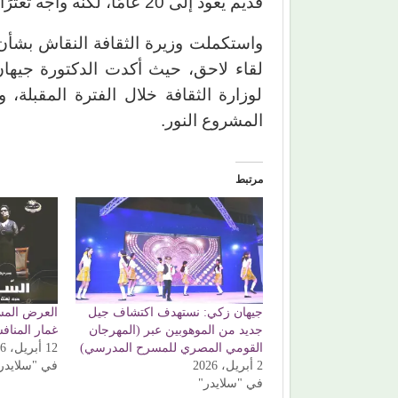
قديم يعود إلى 20 عامًا، لكنه واجه تعثرًا في تنفيذه.
واستكملت وزيرة الثقافة النقاش بشأن
لوزارة الثقافة خلال الفترة المقبلة،
المشروع النور.
مرتبط
جيهان زكي: نستهدف اكتشاف جيل
العرض الم
جديد من الموهوبين عبر (المهرجان
غمار المنا
القومي المصري للمسرح المدرسي)
12 أبريل، 2026
2 أبريل، 2026
في "سلايدر
في "سلايدر"