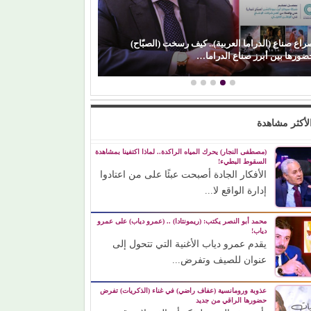
راع صناع (الدراما العربية).. كيف رسخت (الصبّاح)
(محمد رضوان) يكس
ضورها بين أبرز صناع الدراما…
رغم ظهوره كضي
لأكثر مشاهدة
(مصطفى النجار) يحرك المياه الراكدة.. لماذا اكتفينا بمشاهدة
السقوط البطيء!
الأفكار الجادة أصبحت عبئًا على من اعتادوا
إدارة الواقع لا...
محمد أبو النصر يكتب: (ريمونتادا) .. (عمرو دياب) على عمرو
دياب!
يقدم عمرو دياب الأغنية التي تتحول إلى
عنوان للصيف وتفرض...
عذوبة ورومانسية (عفاف راضي) في غناء (الذكريات) تفرض
حضورها الراقي من جديد