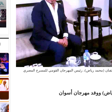
ص
(إيمان ذو الفقار).. (كنت بحب صوت زعيقها)
ح
ا
 الفنان (محمد رياض)، رئيس المهرجان القومي للمسرح المصري
رياض) ووفد مهرجان أسوان