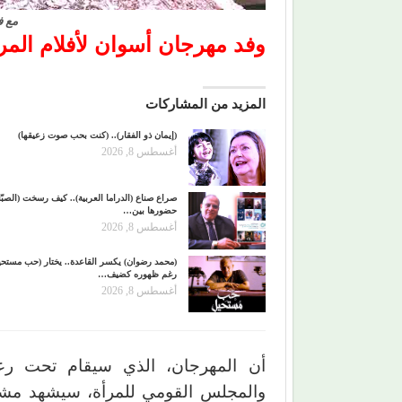
مع ف
وفد مهرجان أسوان لأفلام المر
المزيد من المشاركات
(إيمان ذو الفقار).. (كنت بحب صوت زعيقها)
أغسطس 8, 2026
صراع صناع (الدراما العربية).. كيف رسخت (الصبّا
حضورها بين…
أغسطس 8, 2026
(محمد رضوان) يكسر القاعدة.. يختار (حب مستحي
رغم ظهوره كضيف…
أغسطس 8, 2026
أن المهرجان، الذي سيقام تحت رعاية