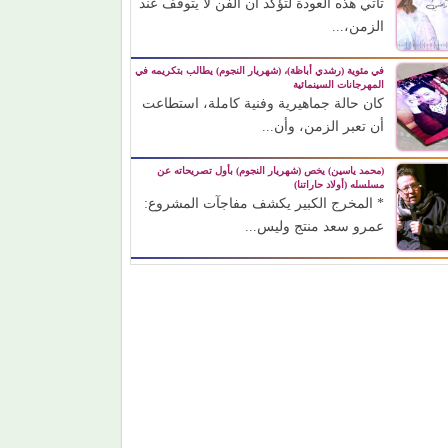
تأتي هذه العودة لتؤكد أن الفن لا يتوقف عند
الزمن،...
في مئوية (رشدي أباظة)، (شهريار النجوم) يطالب بتكريمه في
المهرجانات السينمائية
كان حالة جماهيرية وفنية كاملة، استطاعت
أن تعبر الزمن، وأن...
(محمد ياسين) يخص (شهريار النجوم) بأول تصريحاته عن
مسلسله (أولاد حاراتنا)
* المخرج الكبير يكشف مفاجآت المشروع:
عمرو سعد منتج وليس...