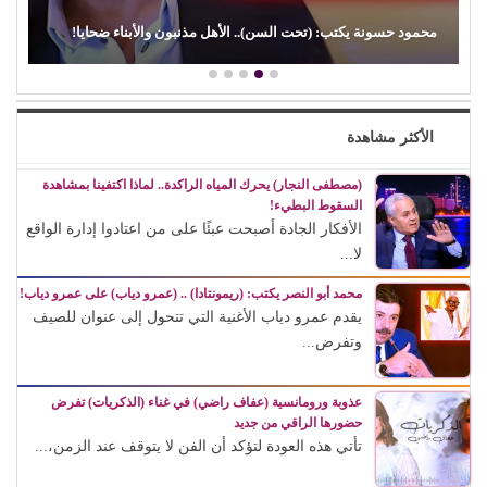
(الفن) والسياسة: عندما تتحول الريشة إلى سلاح
الأكثر مشاهدة
(مصطفى النجار) يحرك المياه الراكدة.. لماذا اكتفينا بمشاهدة
السقوط البطيء!
الأفكار الجادة أصبحت عبئًا على من اعتادوا إدارة الواقع
لا...
محمد أبو النصر يكتب: (ريمونتادا) .. (عمرو دياب) على عمرو دياب!
يقدم عمرو دياب الأغنية التي تتحول إلى عنوان للصيف
وتفرض...
عذوبة ورومانسية (عفاف راضي) في غناء (الذكريات) تفرض
حضورها الراقي من جديد
تأتي هذه العودة لتؤكد أن الفن لا يتوقف عند الزمن،...