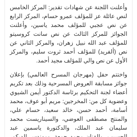
وأعلنت اللجنة عن شهادات تقدير: المركز الخامس
لنص عائلة عز للمؤلف عمرو حسام، المركز الرابع
عن نص عجبي للمؤلف محمد ياسين، وأعلنت
الجوائز للمركز الثالث عن نص سانت كروسيتو
للمؤلف عبد الله نبيل زهران، والمركز الثاني عن
نص (ألفريد) للمؤلف أحمد ثروت سليم، والمركز
الأول عن نص والي للمؤلف مجيد أحمد.
واختتم حفل (مهرجان المسرح العالمي) بإعلان
جوائز مسابقة العروض المسرحية وذلك بعد تكريم
أعضاء لجنة التحكيم برئاسة الدكتور أيمن الشيوي
وعضوية كل من: المخرجين: مريم أبو عوف، محمد
أسامة، أحمد حسن، خالد سعيد، حسام علي،
والمنتج مصطفى العوضي، والسيناريست محمد
سليمان عبد الملك، والدكتورة ياسمين عبد
الحسيب، والفنان محمد جمعة، ومهندس الديكور