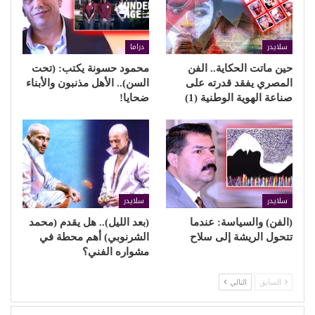
سلايدر
دراما
حين ماتت الحكاية.. الفن
محمود حسونة يكتب: (تحت
المصري يفقد قدرته على
السن).. الأهل مذنبون والأبناء
صناعة الهوية الوطنية (1)
ضحايا!
سلايدر
سلايدر
(الفن) والسياسة: عندما
(بعد الليل).. هل يقدم (محمد
تتحول الريشة إلى سلاح
الشرنوبي) أهم محطة في
مشواره الفني؟
السابق
التالي