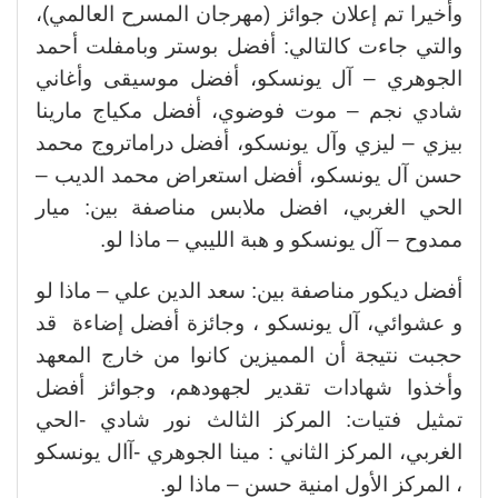
وأخيرا تم إعلان جوائز (مهرجان المسرح العالمي)،
والتي جاءت كالتالي: أفضل بوستر وبامفلت أحمد
الجوهري – آل يونسكو، أفضل موسيقى وأغاني
شادي نجم – موت فوضوي، أفضل مكياج مارينا
بيزي – ليزي وآل يونسكو، أفضل دراماتروج محمد
حسن آل يونسكو، أفضل استعراض محمد الديب –
الحي الغربي، افضل ملابس مناصفة بين: ميار
ممدوح – آل يونسكو و هبة الليبي – ماذا لو.
أفضل ديكور مناصفة بين: سعد الدين علي – ماذا لو
و عشوائي، آل يونسكو ، وجائزة أفضل إضاءة قد
حجبت نتيجة أن المميزين كانوا من خارج المعهد
وأخذوا شهادات تقدير لجهودهم، وجوائز أفضل
تمثيل فتيات: المركز الثالث نور شادي -الحي
الغربي، المركز الثاني : مينا الجوهري -آال يونسكو
، المركز الأول امنية حسن – ماذا لو.