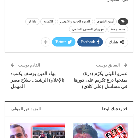
أيمن الشيوي
الدورة الحادية والأربعين
الكمامة
ماذا لو
محمد جمعة
مهرجان المسرح العالمي
Twitter
Facebook
شارك
السابق بوست
القادم بوست
عمرو الليثي يكرّم (درة)
بهاء الدين يوسف يكتب:
بمنحها درع تكريم على دورها
(الإعلام) الرشيد.. سلاح مصر
في مسلسل (علي كلاي)
المهمل
قد يعجبك ايضا
المزيد عن المؤلف