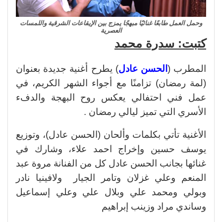
وحمل العمل طابعًا غنائيًا مبهجًا يمزج بين الإيقاعات الشرقية واللمسات
العصرية
كتبت: سدرة محمد
المطرب (
الحسن عادل
) يطرح أغنية جديدة بعنوان
(لمة رمضان) تزامنًا مع أجواء الشهر الكريم، في
عمل فني احتفالي يعكس روح البهجة والدفء
الأسري التي تميز ليالي رمضان .
الأغنية تأتي بكلمات وألحان (الحسن عادل)، وتوزيع
يوسف حسين وإخراج احمد علاء، وشارك في
غنائها بجانب الحسن عادل كل من الفنانة مروة عبد
المنعم وعلي غزلان وتامر الجيار ولافينيا نادر
وبولي ومحمد علي وبلال علي وعلي إسماعيل
وساندي مراد وزينب إبراهيم