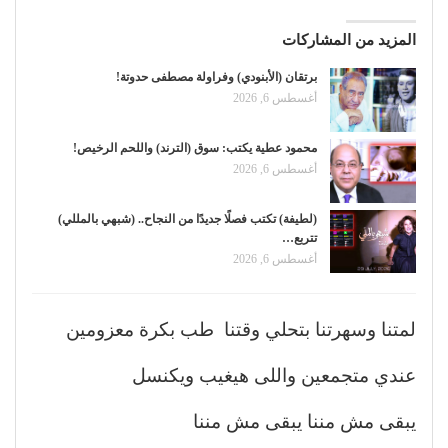
المزيد من المشاركات
برتقان (الأبنودي) وفراولة مصطفى حدوتة!
أغسطس 6, 2026
محمود عطية يكتب: سوق (الترند) واللحم الرخيص!
أغسطس 6, 2026
(لطيفة) تكتب فصلًا جديدًا من النجاح.. (شبهي بالمللي)
تتربع…
أغسطس 6, 2026
لمتنا وسهرتنا بتحلي وقتنا طب بكرة معزومين
عندي متجمعين واللى هيغيب ويكنسل
يبقى مش مننا يبقى مش مننا