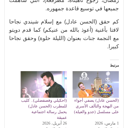
رمضان، رجوع ناهيناه، مطرقعة)، التي ساهمت
جميعها في توسيع قاعدة جمهوره.
كم حقق (الحسن عادل) مع إسلام شيندي نجاحا
لافتا بأغنية (أعوذ بالله من عنيكم) كما قدم دويتو
مع النجمة جنات بعنوان (الليلة حلوة) وحقق نجاحا
كبيرا.
مرتبط
(الحسن عادل) يضفي أجواء
(احكيلي وفصفضلي).. كليب
من البهجة والتآلف الأسري
للمطرب (الحسن عادل)
على مسلسل (جدو والعيلة)
يحمل رسالة اجتماعية
عميقة
1 مارس، 2026
26 أبريل، 2026