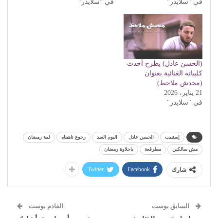
في "سلايدر"
في "سلايدر"
(الحسن عادل) يطرح أحدث
كليباته الغنائية بعنوان
(محدش ملاحظ)
21 يناير، 2026
في "سلايدر"
إستنيت
الحسن عادل
اليوم العيد
رجوع ناهيناه
لمة رمضان
مش سالكين
مطرقعة
ياحلاوة رمضان
Twitter
Facebook
شارك
السابق بوست
القادم بوست