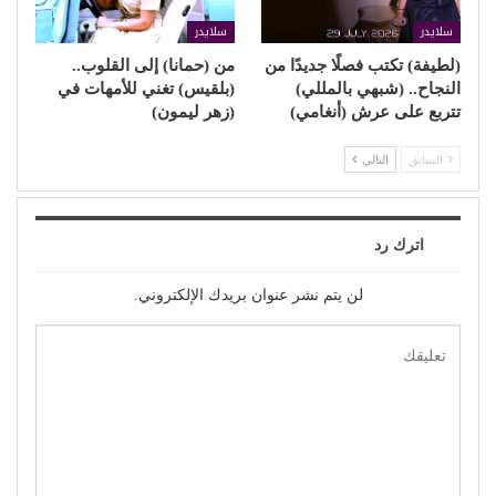
سلايدر
سلايدر
(لطيفة) تكتب فصلًا جديدًا من
من (حمانا) إلى القلوب..
النجاح.. (شبهي بالمللي)
(بلقيس) تغني للأمهات في
تتربع على عرش (أنغامي)
(زهر ليمون)
السابق
التالي
اترك رد
لن يتم نشر عنوان بريدك الإلكتروني.