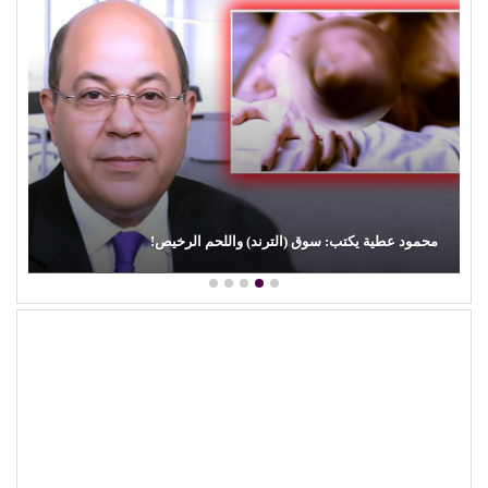
محمود عطية يكتب: سوق (الترند) واللحم الرخيص!