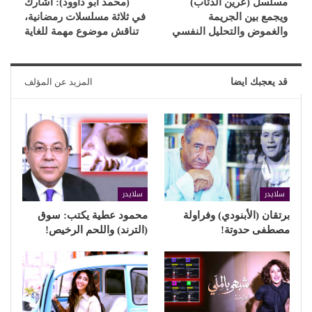
مسلسل (عرين الذئاب)
(محمد أبو داوود): أشارك
ويجمع بين الجريمة
في ثلاثة مسلسلات رمضانية،
والغموض والتحليل النفسي
تناقش موضوع مهمة للغاية
قد يعجبك ايضا
المزيد عن المؤلف
سلايدر
سلايدر
برتقان (الأبنودي) وفراولة
محمود عطية يكتب: سوق
مصطفى حدوتة!
(الترند) واللحم الرخيص!