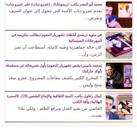
محمد أبو النصر يكتب: (ريمونتادا) .. (عمرو دياب) على عمرو دياب!
يقدم عمرو دياب الأغنية التي تتحول إلى عنوان للصيف
وتفرض...
في مئوية (رشدي أباظة)، (شهريار النجوم) يطالب بتكريمه في
المهرجانات السينمائية
كان حالة جماهيرية وفنية كاملة، استطاعت أن تعبر
الزمن، وأن...
(محمد ياسين) يخص (شهريار النجوم) بأول تصريحاته عن مسلسله
(أولاد حاراتنا)
* المخرج الكبير يكشف مفاجآت المشروع: عمرو سعد
منتج وليس...
كمال زغلول يكتب: البنية الثقافية والإبداع الشعبي (29).. (السيرة
الهلالية) وآفة الكذب
القاضي من يقيم العدل ويرفع الظلم ، ولكن ماذا
يحدث...