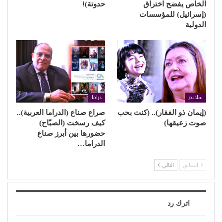
الخاص يفضح اختراق
حدوتة)!
(إسرائيل) للمؤسسات
الدولية
سلايدر
دراما
(إيمان ذو الفقار).. (كنت بحب
صراع صناع (الدراما العربية)..
صوت زعيقها)
كيف رسخت (الصبّاح)
حضورها بين أبرز صناع
الدراما…
السابق
التالي
اترك رد