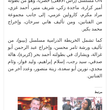
ON مسلسل (رأس الأفعى) حصريًا، وهو من بطولة
أمير كرارة، ماجدة زكي، شريف منير، أحمد غزي،
مراد مكرم، كارولين عزمي، إلى جانب مجموعة
من الفنانين، ومن تأليف هاني سرحان، وإخراج
محمد بكير.
كما تشمل الخريطة الدرامية مسلسل (بيبو)، من
تأليف ورشة تامر محسن، وإخراج عبد الرحمن أبو
غزالة، ويشارك في بطولته أحمد بحر (كزبرة)، هالة
صدقي، سيد رجب، إسلام إبراهيم، وليد فواز، وئام
مجدي، نورين أبو سعدة، زينة منصور، وعدد آخر من
الفنانين.
مرتبط