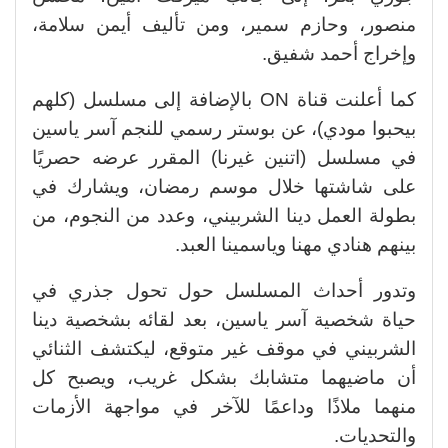
منصور، وحازم سمير، ومن تأليف أيمن سلامة،
وإخراج أحمد شفيق.
كما أعلنت قناة ON بالإضافة إلى مسلسل (كلهم
بيحبوا مودي)، عن بوستر رسمي للنجم آسر ياسين
في مسلسل (اتنين غيرنا) المقرر عرضه حصريًا
على شاشتها خلال موسم رمضان، ويشارك في
بطولة العمل دينا الشربيني، وعدد من النجوم، من
بينهم هنادي مهنا وياسمينا العبد.
وتدور أحداث المسلسل حول تحول جذري في
حياة شخصية آسر ياسين، بعد لقائه بشخصية دينا
الشربيني في موقف غير متوقع، ليكتشف الثنائي
أن ماضيهما متشابك بشكل غريب، ويصبح كل
منهما ملاذًا وداعمًا للآخر في مواجهة الأزمات
والتحديات.