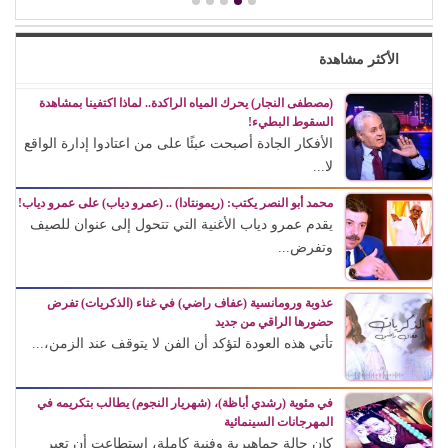
الأكثر مشاهدة
(مصطفى النجار) يحرك المياه الراكدة.. لماذا اكتفينا بمشاهدة
السقوط البطيء!
الأفكار الجادة أصبحت عبئًا على من اعتادوا إدارة الواقع
لا...
محمد أبو النصر يكتب: (ريمونتادا) .. (عمرو دياب) على عمرو دياب!
يقدم عمرو دياب الأغنية التي تتحول إلى عنوان للصيف
وتفرض...
عذوبة ورومانسية (عفاف راضي) في غناء (الذكريات) تفرض
حضورها الراقي من جديد
تأتي هذه العودة لتؤكد أن الفن لا يتوقف عند الزمن،...
في مئوية (رشدي أباظة)، (شهريار النجوم) يطالب بتكريمه في
المهرجانات السينمائية
كان حالة جماهيرية وفنية كاملة، استطاعت أن تعبر