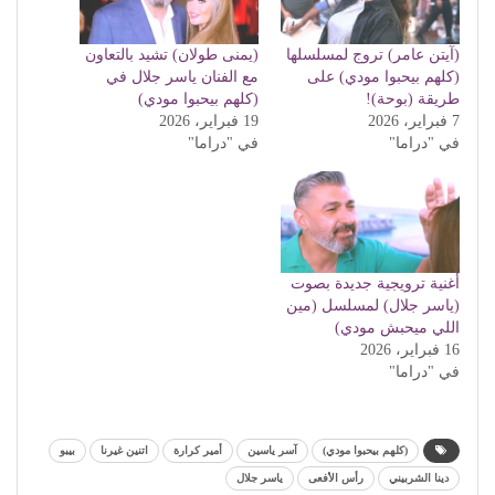
(آيتن عامر) تروج لمسلسلها
(يمنى طولان) تشيد بالتعاون
(كلهم بيحبوا مودي) على
مع الفنان ياسر جلال في
طريقة (بوحة)!
(كلهم بيحبوا مودي)
7 فبراير، 2026
19 فبراير، 2026
في "دراما"
في "دراما"
أغنية ترويجية جديدة بصوت
(ياسر جلال) لمسلسل (مين
اللي ميحبش مودي)
16 فبراير، 2026
في "دراما"
(كلهم بيحبوا مودي)
آسر ياسين
أمير كرارة
اتنين غيرنا
بيبو
دينا الشربيني
رأس الأفعى
ياسر جلال