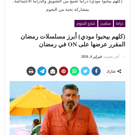
(كلهم بيحبوا مودي) دراما تجمع بين التشويق والدراما الاجتماعية،
بمشاركة نخبة من النجوم
دراما
سلايدر
شارع النجوم
(كلهم بيحبوا مودي) أبرز مسلسلات رمضان
المقرر عرضها على ON في رمضان
آخر تحديث
فبراير 4, 2026
شارك