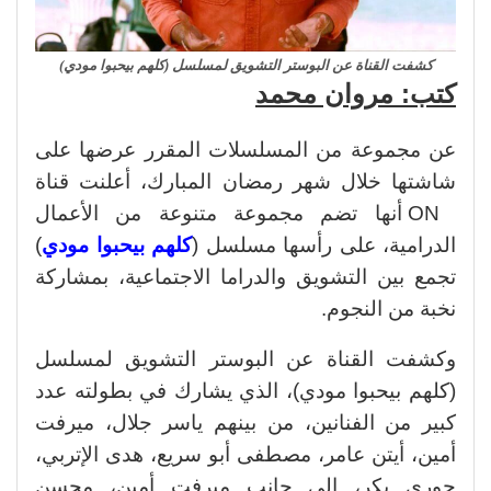
كشفت القناة عن البوستر التشويق لمسلسل (كلهم بيحبوا مودي)
كتب: مروان محمد
عن مجموعة من المسلسلات المقرر عرضها على
شاشتها خلال شهر رمضان المبارك، أعلنت قناة
ON أنها تضم مجموعة متنوعة من الأعمال
الدرامية، على رأسها مسلسل (
كلهم بيحبوا مودي
)
تجمع بين التشويق والدراما الاجتماعية، بمشاركة
نخبة من النجوم.
وكشفت القناة عن البوستر التشويق لمسلسل
(كلهم بيحبوا مودي)، الذي يشارك في بطولته عدد
كبير من الفنانين، من بينهم ياسر جلال، ميرفت
أمين، أيتن عامر، مصطفى أبو سريع، هدى الإتربي،
جوري بكر، إلى جانب ميرفت أمين، محسن