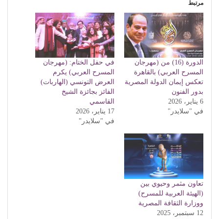
مرتبط
الدورة (16) من (مهرجان
في حفل الختام: (مهرجان
المسرح العربي) بالقاهرة
المسرح العربي) يكرم
تعكس إيمان الدولة المصرية
العرض التونسي (الهاربات)
بدور الفنون
الفائز بجائزة الشيخ
6 يناير، 2026
القاسمي
في "سلايدر"
17 يناير، 2026
في "سلايدر"
تعاون مثمر وحيوي بين
(الهيئة العربية للمسرح)
ووزارة الثقافة المصرية
12 سبتمبر، 2025