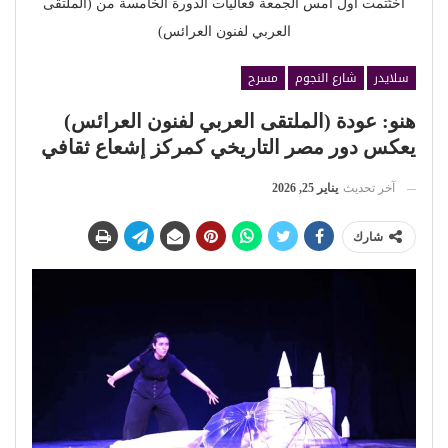
اختُتمت أول أمس الجمعة فعاليات الدورة الخامسة من (الملتقى
العربي لفنون العرائس)
سلايدر
شارع النجوم
مسرح
هنو: عودة (الملتقى العربي لفنون العرائس)
يعكس دور مصر التاريخي كمركز إشعاع ثقافي
آخر تحديث
يناير 25, 2026
شارك