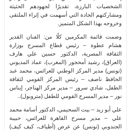
الشخصيات البارزة، تقديرًا لجهودهم الحثيثة
ومشاركتهم الجادة التي أسهمت في إثراء الملتقى
وخروجه بهذا الشكل المتميز.
وضمت قائمة المكرمين كلًا من: الفنان القدير
هشام عطوة – رئيس قطاع المسرح بوزارة
الثقافة المصرية، الدكتور حسين علي هارف
(العراق)، رشيد أمحجور (المغرب)، عماد المديوني
(تونس) مدير المركز الوطني للعرائس، محمد عبد
الحافظ ناصف – رئيس المركز القومي لثقافة
الطفل، شادي سرور – مدير مركز الهناجر، إيناس
نور – مدير المسرح القومي للطفل (متروبول)..
علي أبو زيد – بيت السحيمي، الدكتور أسامة محمد
علي – مدير مسرح القاهرة للعرائس، حبيبة
الجندوبي (تونس) عن عرض (أطياف، كيف كيف)