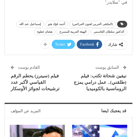
في "سلايدر"
(الملتقى العربي لفنون العرائس)
أحمد فؤاد هنو
إسماعيل عبد الله
الدكتور سلطان القاسمي
الهيئة العربية للمسرح
هشام عطوة
Twitter
Facebook
شارك
السابق بوست
القادم بوست
نيفين شحاتة تكتب: فيلم
فيلم (سينرز) يحطم الرقم
(طلقني).. عمل درامي يمزج
القياسي لأكبر عدد
الرومانسية بالكوميديا
ترشيحات لجوائز الأوسكار
قد يعجبك ايضا
المزيد عن المؤلف