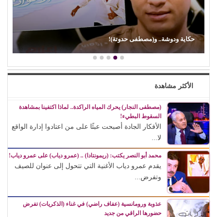
حكاية ودوشة.. و(مصطفى حدوتة)!
الأكثر مشاهدة
(مصطفى النجار) يحرك المياه الراكدة.. لماذا اكتفينا بمشاهدة
السقوط البطيء!
الأفكار الجادة أصبحت عبئًا على من اعتادوا إدارة الواقع
لا...
محمد أبو النصر يكتب: (ريمونتادا) .. (عمرو دياب) على عمرو دياب!
يقدم عمرو دياب الأغنية التي تتحول إلى عنوان للصيف
وتفرض...
عذوبة ورومانسية (عفاف راضي) في غناء (الذكريات) تفرض
حضورها الراقي من جديد