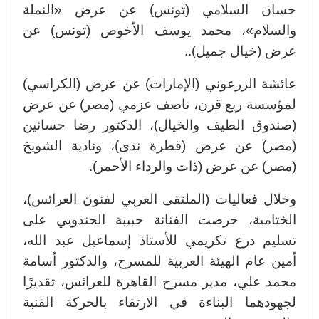
حسان السلامي (تونس) عن عرض «النملة
والسلام»، محمد يوسف الأخوص (تونس) عن
عرض (خيال جميل)..
عائشة الزرعوني (الإمارات) عن عرض (الكراسي)
لمؤسسة ربع قرن، ناصف عزمي (مصر) عن عرض
(صندوق الطيف والخيال)، الدكتور رضا حسانين
(مصر) عن عرض (قطرة ندى)، ونادية الشويخ
(مصر) عن عرض (ذات والرداء الأحمر).
وخلال فعاليات (الملتقى العربي لفنون العرائس)،
الختامية، حرصت الفنانة حبيبة الجندوبي على
تسليم درع تكريمي للأستاذ إسماعيل عبد الله،
أمين عام الهيئة العربية للمسرح، والدكتور أسامة
محمد علي، مدير مسرح القاهرة للعرائس، تقديرًا
لجهودهما البناءة في الارتقاء بالحركة الفنية