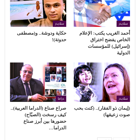
سلايدر
سلايدر
أحمد الغريب يكتب: الإعلام
حكاية ودوشة.. و(مصطفى
الخاص يفضح اختراق
حدوتة)!
(إسرائيل) للمؤسسات
الدولية
سلايدر
دراما
(إيمان ذو الفقار).. (كنت بحب
صراع صناع (الدراما العربية)..
صوت زعيقها)
كيف رسخت (الصبّاح)
حضورها بين أبرز صناع
الدراما…