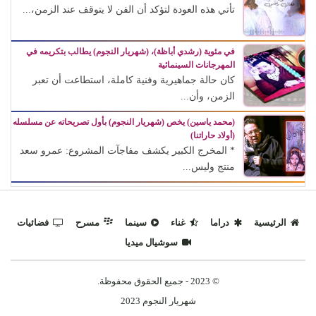
تأتي هذه العودة لتؤكد أن الفن لا يتوقف عند الزمن،...
في مئوية (رشدي أباظة)، (شهريار النجوم) يطالب بتكريمه في
المهرجانات السينمائية
كان حالة جماهيرية وفنية كاملة، استطاعت أن تعبر
الزمن، وأن...
(محمد ياسين) يخص (شهريار النجوم) بأول تصريحاته عن مسلسله
(أولاد حاراتنا)
* المخرج الكبير يكشف مفاجآت المشروع: عمرو سعد
منتج وليس...
الرئيسية
دراما
غناء
سينما
مسرح
فضائيات
سوشيال ميديا
© 2023 - جميع الحقوق محفوظة.
شهريار النجوم 2023