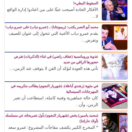
السقوط البطيء!
الأفكار الجادة أصبحت عبئًا على من اعتادوا إدارة الواقع
لا...
محمد أبو النصر يكتب: (ريمونتادا) .. (عمرو دياب) على عمرو دياب!
يقدم عمرو دياب الأغنية التي تتحول إلى عنوان للصيف
وتفرض...
عذوبة ورومانسية (عفاف راضي) في غناء (الذكريات) تفرض
حضورها الراقي من جديد
تأتي هذه العودة لتؤكد أن الفن لا يتوقف عند الزمن،...
في مئوية (رشدي أباظة)، (شهريار النجوم) يطالب بتكريمه في
المهرجانات السينمائية
كان حالة جماهيرية وفنية كاملة، استطاعت أن تعبر
الزمن، وأن...
(محمد ياسين) يخص (شهريار النجوم) بأول تصريحاته عن مسلسله
(أولاد حاراتنا)
* المخرج الكبير يكشف مفاجآت المشروع: عمرو سعد