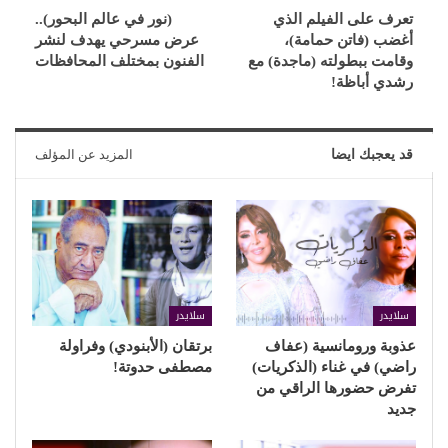
تعرف على الفيلم الذي
(نور في عالم البحور)..
أغضب (فاتن حمامة)،
عرض مسرحي يهدف لنشر
وقامت ببطولته (ماجدة) مع
الفنون بمختلف المحافظات
رشدي أباظة!
قد يعجبك ايضا
المزيد عن المؤلف
سلايدر
سلايدر
عذوبة ورومانسية (عفاف
برتقان (الأبنودي) وفراولة
راضي) في غناء (الذكريات)
مصطفى حدوتة!
تفرض حضورها الراقي من
جديد