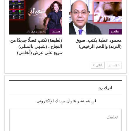
سلايدر
سلايدر
محمود عطية يكتب: سوق
(لطيفة) تكتب فصلًا جديدًا من
(الترند) واللحم الرخيص!
النجاح.. (شبهي بالمللي)
تتربع على عرش (أنغامي)
السابق
التالي
اترك رد
لن يتم نشر عنوان بريدك الإلكتروني.