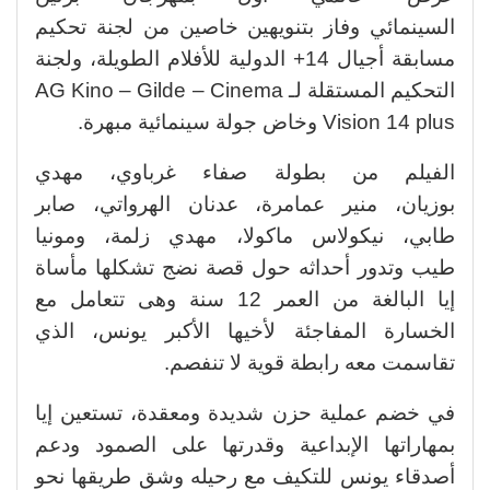
السينمائي وفاز بتنويهين خاصين من لجنة تحكيم
مسابقة أجيال 14+ الدولية للأفلام الطويلة، ولجنة
التحكيم المستقلة لـ AG Kino – Gilde – Cinema
Vision 14 plus وخاض جولة سينمائية مبهرة.
الفيلم من بطولة صفاء غرباوي، مهدي
بوزيان، منير عمامرة، عدنان الهرواتي، صابر
طابي، نيكولاس ماكولا، مهدي زلمة، ومونيا
طيب وتدور أحداثه حول قصة نضج تشكلها مأساة
إيا البالغة من العمر 12 سنة وهى تتعامل مع
الخسارة المفاجئة لأخيها الأكبر يونس، الذي
تقاسمت معه رابطة قوية لا تنفصم.
في خضم عملية حزن شديدة ومعقدة، تستعين إيا
بمهاراتها الإبداعية وقدرتها على الصمود ودعم
أصدقاء يونس للتكيف مع رحيله وشق طريقها نحو