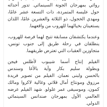
روائي بمهرجان الجونة السينمائي. تدور أحداثه
حول عليسة المتمردة، ذات التسعة عشر عامًا،
ومهدي الخجول، ذو الثلاثة والعشرين عامًا، اللذان
يستعينان بخيالهما للهروب من واقعهما.
وعندما يكتشفان مسابقة تتيح لهما فرصة للهروب،
ينطلقان في رحلة طريق إلى جنوب تونس،
متجاوزين العقبات التي تعترض طريقهما.
الفيلم إنتاج أسما شيبوب لأطلس فيجن
وبطولة سليم بكار وآية بالأغا وسندس
بالحسن ولبنى نعمان. الفيلم من تصوير فريدة
مرزوق ومونتاج أمال قلاتي وغالية لاكروا ومالك
كمون، وموسيقى عمر علولو. شهد الفيلم عرضه
العالمي الأول بمهرجان صندانس السينمائي
الدولي.