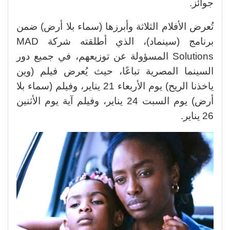
جوائز.
تُعرض الأفلام الثلاثة وأبرزها (سماء بلا أرض) ضمن
برنامج (سينماد)، الذي أطلقته شركة MAD
Solutions المسؤولة عن توزيعهم، في جميع دور
السينما المصرية تباعًا، حيث يُعرض فيلم (وين
ياخذنا الريح) يوم الأربعاء 21 يناير، وفيلم (سماء بلا
أرض) يوم السبت 24 يناير، وفيلم آية يوم الأثنين
26 يناير.