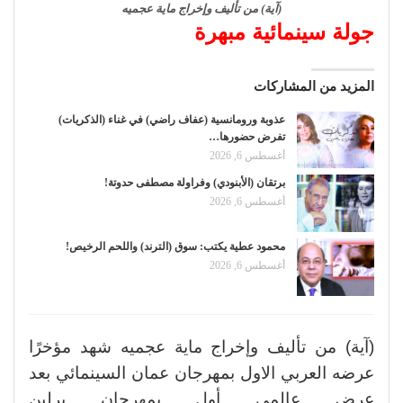
(آية) من تأليف وإخراج ماية عجميه
جولة سينمائية مبهرة
المزيد من المشاركات
عذوبة ورومانسية (عفاف راضي) في غناء (الذكريات)
تفرض حضورها…
أغسطس 6, 2026
برتقان (الأبنودي) وفراولة مصطفى حدوتة!
أغسطس 6, 2026
محمود عطية يكتب: سوق (الترند) واللحم الرخيص!
أغسطس 6, 2026
(آية) من تأليف وإخراج ماية عجميه شهد مؤخرًا
عرضه العربي الاول بمهرجان عمان السينمائي بعد
عرض عالمي أول بمهرجان برلين