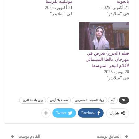
بالجونة
مونبلييه بفرنسا
21 أكتوبر، 2025
31 أكتوبر، 2025
في "سلايدر"
في "سلايدر"
فيلم (الجرح) يعرض في
مهرجان مالطا السينمائي
لأفلام البحر المتوسط
20 يونيو، 2025
في "سلايدر"
آية
رواد السينما المصريين
سماء بلا أرض
وين ياخدنا الريح
Twitter
Facebook
شارك
السابق بوست
القادم بوست