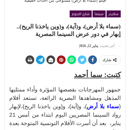
فيلم (سماء بلا أرض) مستوحى من أحداث حقيقية
سلايدر
سينما
شارع النجوم
(سماء بلا أرض)، و(آية)، و(وين ياخذنا الريح)..
إبهار في دور عرض السينما المصرية
آخر تحديث
يناير 22, 2026
شارك
كتبت: سما أحمد
جمهور المهرجانات بقصصها المؤثرة وأداء ممثليها
المذهل ومشاهدها البصرية الرائعة، تستعد أفلام
(
سماء بلا أرض
)، و(آية)، و(وين ياخذنا الريح)،لإبهار
رواد السينما المصريين البوم ابتداء من أمس 21
يناير، بعد أن أسرت الأفلام التونسية المتوجة بعدة