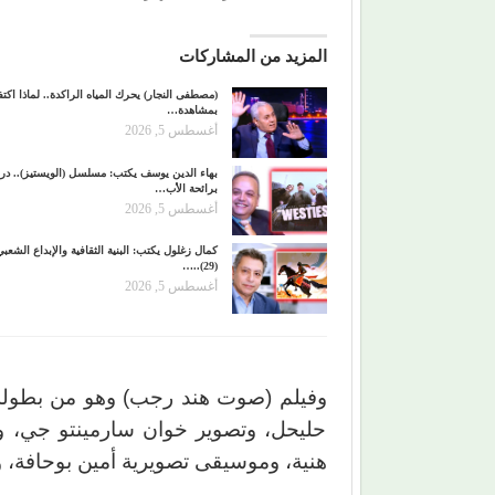
المزيد من المشاركات
(مصطفى النجار) يحرك المياه الراكدة.. لماذا اكتفي
بمشاهدة…
أغسطس 5, 2026
بهاء الدين يوسف يكتب: مسلسل (الويستيز).. درا
برائحة الأب…
أغسطس 5, 2026
كمال زغلول يكتب: البنية الثقافية والإبداع الشعب
(29)..…
أغسطس 5, 2026
وفيلم (صوت هند رجب) وهو من بطولة 
حليحل، وتصوير خوان سارمينتو جي، وم
هنية، وموسيقى تصويرية أمين بوحافة، 