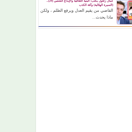
كمال زغلول يكتب: البنية الثقافية والإبداع الشعبي (29)..
(السيرة الهلالية) وآفة الكذب
القاضي من يقيم العدل ويرفع الظلم ، ولكن
ماذا يحدث...