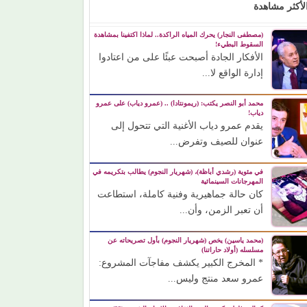
لأكثر مشاهدة
(مصطفى النجار) يحرك المياه الراكدة.. لماذا اكتفينا بمشاهدة
السقوط البطيء!
الأفكار الجادة أصبحت عبئًا على من اعتادوا
إدارة الواقع لا...
محمد أبو النصر يكتب: (ريمونتادا) .. (عمرو دياب) على عمرو
دياب!
يقدم عمرو دياب الأغنية التي تتحول إلى
عنوان للصيف وتفرض...
في مئوية (رشدي أباظة)، (شهريار النجوم) يطالب بتكريمه في
المهرجانات السينمائية
كان حالة جماهيرية وفنية كاملة، استطاعت
أن تعبر الزمن، وأن...
(محمد ياسين) يخص (شهريار النجوم) بأول تصريحاته عن
مسلسله (أولاد حاراتنا)
* المخرج الكبير يكشف مفاجآت المشروع:
عمرو سعد منتج وليس...