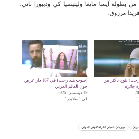
من بطولة آيسا مايغا وليتيسيا كي وديبورا ناني،
ريدا مرزوق.
جب) يتوج بأكثر من
(صوت هند رجب) في 167 دار عرض
 جائزة
حول العالم العربي
19 ديسمبر، 2025
"
في "سلايدر"
يران
مهرجان الفيلم الفرانكفوني الدولي