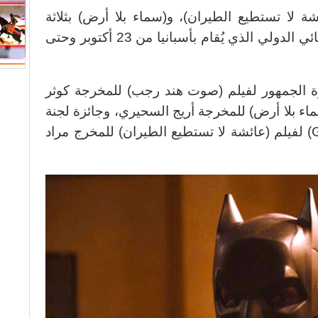
ئشة لا تستطيع الطيران)، و(سماء بلا أرض) بثلاثة
جوائز بمهرجان موسترا فالنسيا السينمائي الدولي الذي يُقام بأسبانيا من 23 أكتوبر وحتى
ئزة الجمهور لفيلم (صوت هند رجب) للمخرجة كوثر
ماء بلا أرض) للمخرجة أريج السحيري، وجائزة لجنة
التحكيم الكبرى (Golden Palm Award) لفيلم (عائشة لا تستطيع الطيران) للمخرج مراد