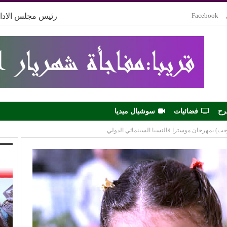
Facebook
رئيس مجلس الادار
رح
فضائيات
سوشيال ميديا
جب) بمهرجان موسترا فالنسيا السينمائي الدولي