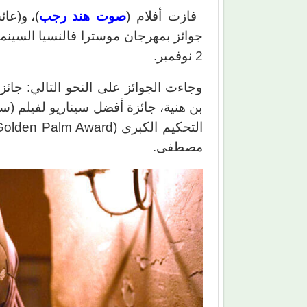
فازت أفلام (
صوت هند رجب
)، و(عا
2 نوفمبر.
وجاءت الجوائز على النحو التالي: جا
بن هنية، جائزة أفضل سيناريو لفيلم (س
مصطفى.