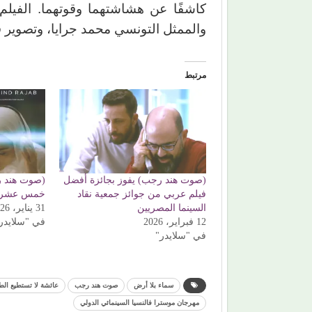
كاشفًا عن هشاشتهما وقوتهما. الفيلم 
والممثل التونسي محمد جرايا، وتصوير ف
مرتبط
(صوت هند رجب) يفوز بجائزة أفضل
(صوت هند ر
فيلم عربي من جوائز جمعية نقاد
خمس عشرة
السينما المصريين
31 يناير، 2026
12 فبراير، 2026
في "سلايدر
في "سلايدر"
سماء بلا أرض
صوت هند رجب
عائشة لا تستطيع الط
مهرجان موسترا فالنسيا السينمائي الدولي