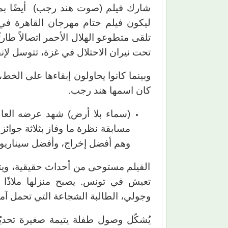
شارك فيلم (صوت هند رجب) أيضًا بمهر
تلقى متطوعو الهلال الأحمر اتصالاً طا
تحت نيران الاحتلال في غزة، تتوسل لإنق
وبينما كانوا يحاولون إبقاءها على الخط
كان اسمها هند رجب.
(سماء بلا أرض) شهد عرضه العا
مسابقة نظرة ما وفاز بثلاثة جوائز
وهم أفضل إخراج، وأفضل سيناريو، 
الفيلم مستوحى من أحداث حقيقية، ويتت
تعيش في تونس. يصبح منزلها ملاذًا 
وجولي، الطالبة الشجاعة التي تحمل آمال
يُشكّل وصول طفلة يتيمة صغيرة تحديً