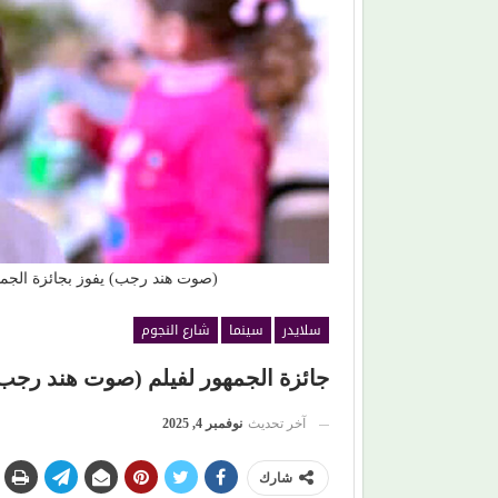
بعد أن أشعل مسارح 4 دول.. (أبو الليف) يعود إلى
القاهرة بأغانٍ جديدة وخطة مختلفة
(صوت هند رجب) يفوز بجائزة الجمه
سلايدر
سينما
شارع النجوم
جائزة الجمهور لفيلم (صوت هند رجب)
آخر تحديث
نوفمبر 4, 2025
شارك