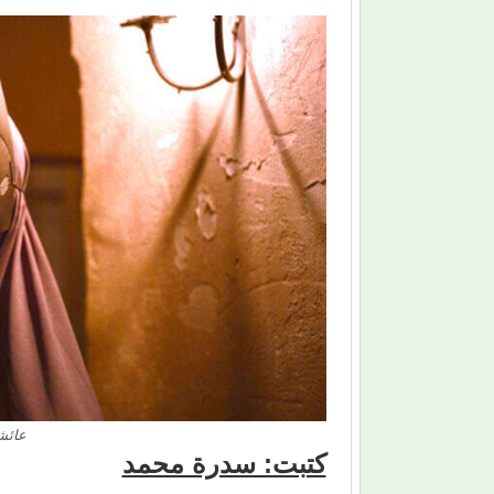
عائشة
كتبت: سدرة محمد