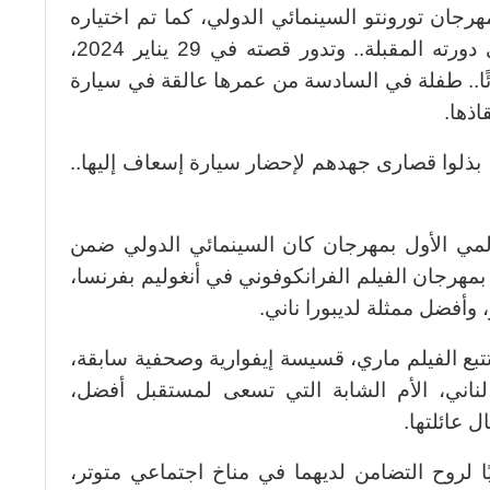
جان تورونتو السينمائي الدولي، كما تم اختياره
ليكون فيلم ختام مهرجان القاهرة في دورته المقبلة.. وتدور قصته في 29 يناير 2024،
رئًا.. طفلة في السادسة من عمرها عالقة في سيارة
اذها.
، بذلوا قصارى جهدهم لإحضار سيارة إسعاف إليها..
لمي الأول بمهرجان كان السينمائي الدولي ضمن
 بمهرجان الفيلم الفرانكوفوني في أنغوليم بفرنسا،
وأفضل ممثلة لديبورا ناني.
بع الفيلم ماري، قسيسة إيفوارية وصحفية سابقة،
لناني، الأم الشابة التي تسعى لمستقبل أفضل،
 عائلتها.
ا لروح التضامن لديهما في مناخ اجتماعي متوتر،