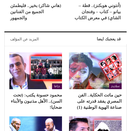
(أنتوني هوبكنز).. قطة –
(هاني شاكر) بخير.. فليطمئن
بيانو – كتاب – وفنجان
الجميع من الفنانين
الشاي) في معرض الكتاب
والجمهور
قد يعجبك ايضا
المزيد عن المؤلف
سلايدر
دراما
حين ماتت الحكاية.. الفن
محمود حسونة يكتب: (تحت
المصري يفقد قدرته على
السن).. الأهل مذنبون والأبناء
صناعة الهوية الوطنية (1)
ضحايا!