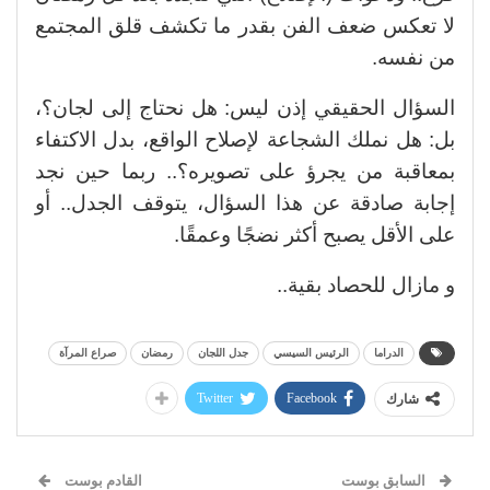
لا تعكس ضعف الفن بقدر ما تكشف قلق المجتمع
من نفسه.
السؤال الحقيقي إذن ليس: هل نحتاج إلى لجان؟،
بل: هل نملك الشجاعة لإصلاح الواقع، بدل الاكتفاء
بمعاقبة من يجرؤ على تصويره؟.. ربما حين نجد
إجابة صادقة عن هذا السؤال، يتوقف الجدل.. أو
على الأقل يصبح أكثر نضجًا وعمقًا.
و مازال للحصاد بقية..
الدراما
الرئيس السيسي
جدل اللجان
رمضان
صراع المرآة
Twitter
Facebook
شارك
السابق بوست
القادم بوست