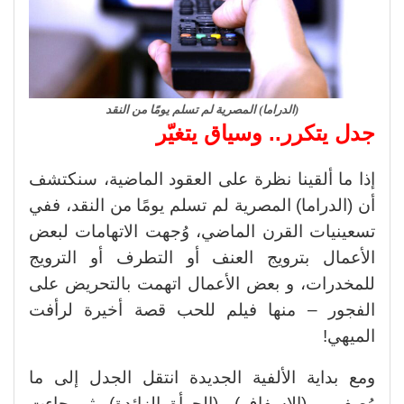
(الدراما) المصرية لم تسلم يومًا من النقد
جدل يتكرر.. وسياق يتغيّر
إذا ما ألقينا نظرة على العقود الماضية، سنكتشف
أن (الدراما) المصرية لم تسلم يومًا من النقد، ففي
تسعينيات القرن الماضي، وُجهت الاتهامات لبعض
الأعمال بترويج العنف أو التطرف أو الترويج
للمخدرات، و بعض الأعمال اتهمت بالتحريض على
الفجور – منها فيلم للحب قصة أخيرة لرأفت
الميهي!
ومع بداية الألفية الجديدة انتقل الجدل إلى ما
وُصف بـ (الإسفاف) و(الجرأة الزائدة)، ثم جاءت