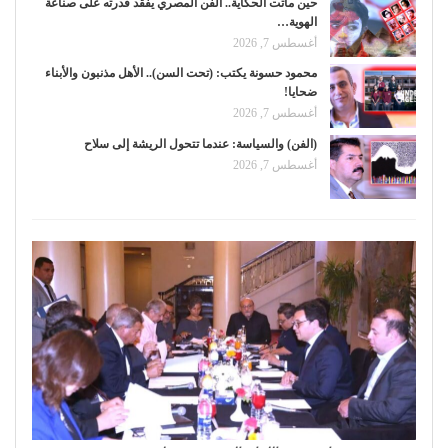
حين ماتت الحكاية.. الفن المصري يفقد قدرته على صناعة
الهوية…
أغسطس 7, 2026
محمود حسونة يكتب: (تحت السن).. الأهل مذنبون والأبناء
ضحايا!
أغسطس 7, 2026
(الفن) والسياسة: عندما تتحول الريشة إلى سلاح
أغسطس 7, 2026