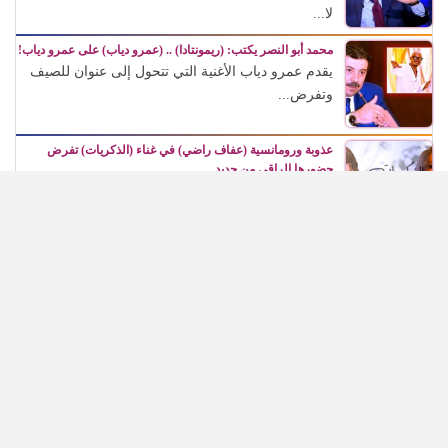
لا...
محمد أبو النصر يكتب: (ريمونتادا) .. (عمرو دياب) على عمرو دياب!
يقدم عمرو دياب الأغنية التي تتحول إلى عنوان للصيف
وتفرض...
عذوبة ورومانسية (عفاف راضي) في غناء (الذكريات) تفرض
حضورها الراقي من جديد
تأتي هذه العودة لتؤكد أن الفن لا يتوقف عند الزمن،...
في مئوية (رشدي أباظة)، (شهريار النجوم) يطالب بتكريمه في
المهرجانات السينمائية
كان حالة جماهيرية وفنية كاملة، استطاعت أن تعبر
الزمن، وأن...
(محمد ياسين) يخص (شهريار النجوم) بأول تصريحاته عن مسلسله
(أولاد حاراتنا)
* المخرج الكبير يكشف مفاجآت المشروع: عمرو سعد
منتج وليس...