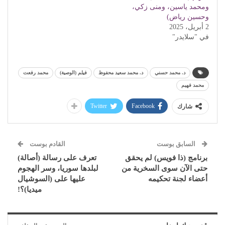
ومحمد ياسين، ومنى زكي،
وحسين رياض)
2 أبريل، 2025
في "سلايدر"
د. محمد حسني
د. محمد سعيد محفوظ
فيلم (الوصية)
محمد رفعت
محمد فهيم
Twitter
Facebook
شارك
السابق بوست
القادم بوست
برنامج (ذا فويس) لم يحقق
تعرف على رسالة (أصالة)
حتى الآن سوى السخرية من
لبلدها سوريا، وسر الهجوم
أعضاء لجنة تحكيمه
عليها على (السوشيال
ميديا)؟!