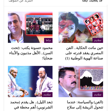
قد يعجبك ايضا
المزيد عن المؤلف
سلايدر
دراما
حين ماتت الحكاية.. الفن
محمود حسونة يكتب: (تحت
المصري يفقد قدرته على
السن).. الأهل مذنبون والأبناء
صناعة الهوية الوطنية (1)
ضحايا!
سلايدر
سلايدر
(الفن) والسياسة: عندما
(بعد الليل).. هل يقدم (محمد
تتحول الريشة إلى سلاح
الشرنوبي) أهم محطة في