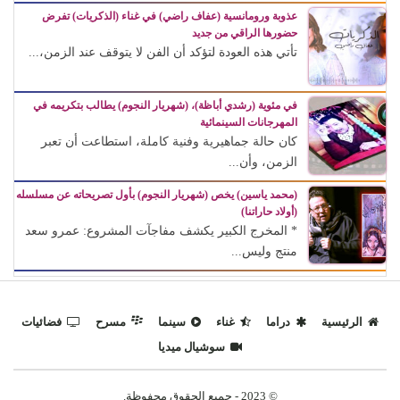
عذوبة ورومانسية (عفاف راضي) في غناء (الذكريات) تفرض
حضورها الراقي من جديد
تأتي هذه العودة لتؤكد أن الفن لا يتوقف عند الزمن،...
في مئوية (رشدي أباظة)، (شهريار النجوم) يطالب بتكريمه في
المهرجانات السينمائية
كان حالة جماهيرية وفنية كاملة، استطاعت أن تعبر
الزمن، وأن...
(محمد ياسين) يخص (شهريار النجوم) بأول تصريحاته عن مسلسله
(أولاد حاراتنا)
* المخرج الكبير يكشف مفاجآت المشروع: عمرو سعد
منتج وليس...
الرئيسية
دراما
غناء
سينما
مسرح
فضائيات
سوشيال ميديا
© 2023 - جميع الحقوق محفوظة.