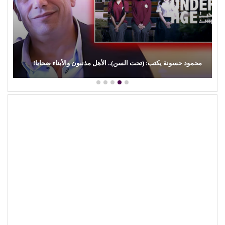
محمود حسونة يكتب: (تحت السن).. الأهل مذنبون والأبناء ضحايا!