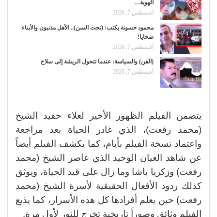
الهوية…
أغسطس 7, 2026
محمود حسونة يكتب: (تحت السن).. الأهل مذنبون والأبناء
ضحايا!
أغسطس 7, 2026
(الفن) والسياسة: عندما تتحول الريشة إلى سلاح
أغسطس 7, 2026
يتضمن الفيلم الظهور الأخير لعلاء حفيد الشيخ
(محمد رفعت)، الذي غادر الحياة بعد مراجعة
واعتماد نسخة الفيلم بأيام، كما يكشف الفيلم أيضاً
عن شاهد العيان الوحيد الذي عاصر الشيخ (محمد
رفعت) وزكريا باشا وما زال على قيد الحياة، ويوثق
كذلك ردود الأفعال الحقيقية لأسرة الشيخ (محمد
رفعت) حين يعلم أفرادها كل هذه الأسرار، كما يذيع
الفيلم وثائق وصوراً تاريخية تخرج للنور لأول مرة.