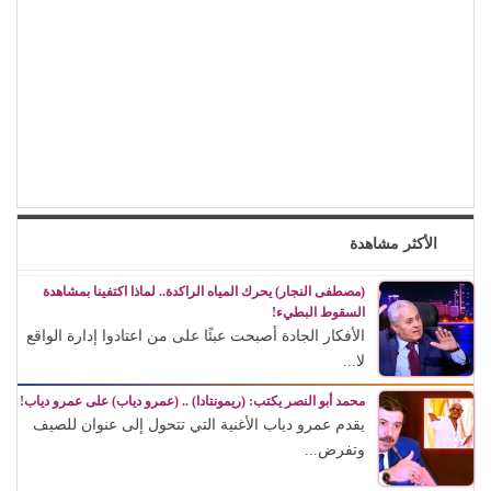
الأكثر مشاهدة
(مصطفى النجار) يحرك المياه الراكدة.. لماذا اكتفينا بمشاهدة
السقوط البطيء!
الأفكار الجادة أصبحت عبئًا على من اعتادوا إدارة الواقع
لا...
محمد أبو النصر يكتب: (ريمونتادا) .. (عمرو دياب) على عمرو دياب!
يقدم عمرو دياب الأغنية التي تتحول إلى عنوان للصيف
وتفرض...