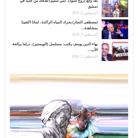
بعد وجع (روج أسود).. (مي سليم) تضحك من جديد في
دمشق
أغسطس 6, 2026
(مصطفى النجار) يحرك المياه الراكدة.. لماذا اكتفينا
بمشاهدة…
أغسطس 5, 2026
بهاء الدين يوسف يكتب: مسلسل (الويستيز).. دراما برائحة
الأب…
أغسطس 5, 2026