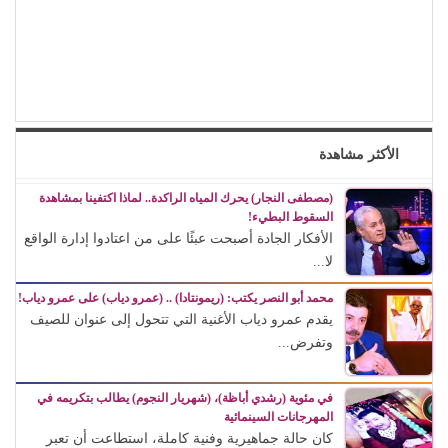
الأكثر مشاهدة
(مصطفى النجار) يحرك المياه الراكدة.. لماذا اكتفينا بمشاهدة
السقوط البطيء!
الأفكار الجادة أصبحت عبئًا على من اعتادوا إدارة الواقع
لا...
محمد أبو النصر يكتب: (ريمونتادا) .. (عمرو دياب) على عمرو دياب!
يقدم عمرو دياب الأغنية التي تتحول إلى عنوان للصيف
وتفرض...
في مئوية (رشدي أباظة)، (شهريار النجوم) يطالب بتكريمه في
المهرجانات السينمائية
كان حالة جماهيرية وفنية كاملة، استطاعت أن تعبر