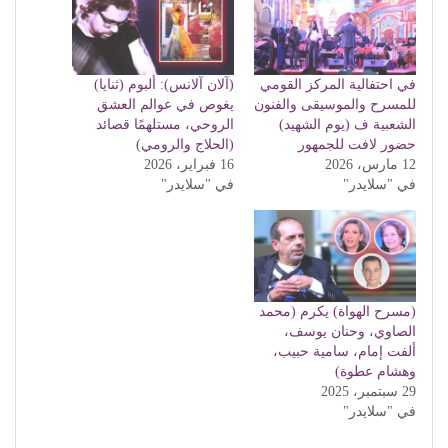
في احتفالية المركز القومي
(آلان آلانس): ألبوم (ثنايا)
للمسرح والموسيقى والفنون
يغوص في عوالم العشق
الشعبية ف (يوم الشهيد)
الروحي، مستلهمًا قصائد
حضور لافت للجمهور
(الحلاج والرومي)
12 مارس، 2026
16 فبراير، 2026
في "سلايدر"
في "سلايدر"
(مسرح الهواة) يكرم (محمد
الصاوي، وحنان يوسف،
ألفت إمام، سامية حبيب،
وهشام عطوة)
29 سبتمبر، 2025
في "سلايدر"