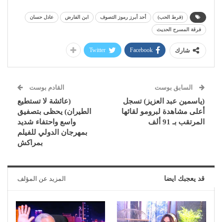
(فرط الحب)
أحد أبرز رموز التصوف
ابن الفارض
عادل حسان
فرقة المسرح الحديث
Twitter
Facebook
شارك
السابق بوست
القادم بوست
(ياسمين عبد العزيز) تسجل
(عائشة لا تستطيع
أعلى مشاهدة لبرومو لقائها
الطيران) يحظى بتصفيق
المرتقب بـ 91 ألف
واسع واحتفاء شديد
بمهرجان الدولي للفيلم
بمراكش
قد يعجبك ايضا
المزيد عن المؤلف