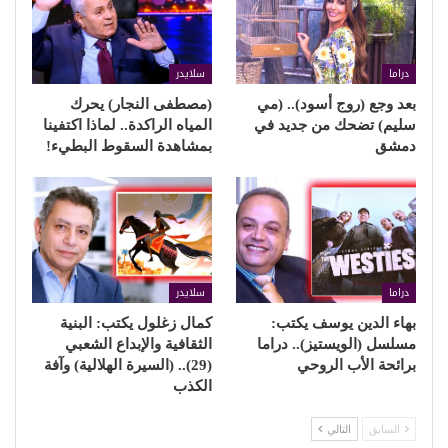
دراما
سلايدر
بعد وجع (روج أسود).. (مي
(مصطفى النجار) يحرك
سليم) تضحك من جديد في
المياه الراكدة.. لماذا اكتفينا
دمشق
بمشاهدة السقوط البطيء!
دراما
سلايدر
بهاء الدين يوسف يكتب:
كمال زغلول يكتب: البنية
مسلسل (الويستيز).. دراما
الثقافية والإبداع الشعبي
برائحة الأب الروحي
(29).. (السيرة الهلالية) وآفة
الكذب
السابق
التالي