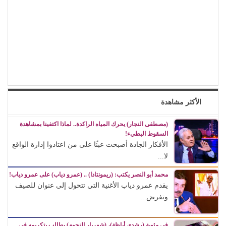
الأكثر مشاهدة
(مصطفى النجار) يحرك المياه الراكدة.. لماذا اكتفينا بمشاهدة
السقوط البطيء!
الأفكار الجادة أصبحت عبئًا على من اعتادوا إدارة الواقع
لا...
محمد أبو النصر يكتب: (ريمونتادا) .. (عمرو دياب) على عمرو دياب!
يقدم عمرو دياب الأغنية التي تتحول إلى عنوان للصيف
وتفرض...
في مئوية (رشدي أباظة)، (شهريار النجوم) يطالب بتكريمه في