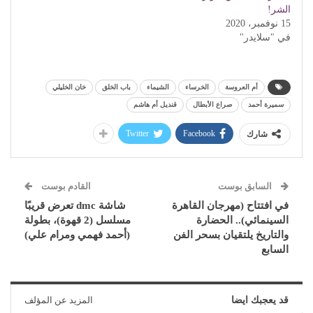
الشر!
15 نوفمبر، 2020
في "سلايدر"
أم العروسة
الخرساء
الشيماء
باب الخلق
خان الخليلي
سميرة أحمد
صراع الأبطال
قنديل أم هاشم
Twitter
Facebook
شارك
السابق بوست
القادم بوست
في افتتاح (مهرجان القاهرة
شاشة dmc تعرض قريبًا
السينمائي).. الحضارة
مسلسل (2 قهوة)، بطولة
والتاريخ يلتقيان بسحر الفن
(أحمد فهمي ومرام علي)
السابع
قد يعجبك ايضا
المزيد عن المؤلف