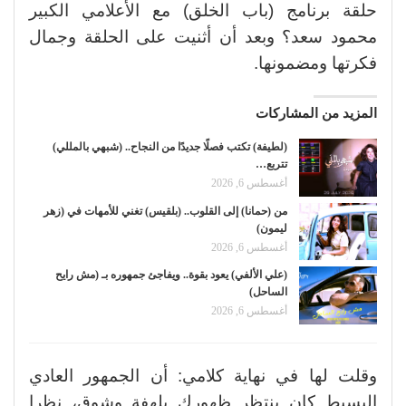
حلقة برنامج (باب الخلق) مع الأعلامي الكبير
محمود سعد؟ وبعد أن أثنيت على الحلقة وجمال
فكرتها ومضمونها.
المزيد من المشاركات
(لطيفة) تكتب فصلًا جديدًا من النجاح.. (شبهي بالمللي)
تتربع…
أغسطس 6, 2026
من (حمانا) إلى القلوب.. (بلقيس) تغني للأمهات في (زهر
ليمون)
أغسطس 6, 2026
(علي الألفي) يعود بقوة.. ويفاجئ جمهوره بـ (مش رايح
الساحل)
أغسطس 6, 2026
وقلت لها في نهاية كلامي: أن الجمهور العادي
البسيط كان ينتظر ظهورك بلهفة وشوق، نظرا