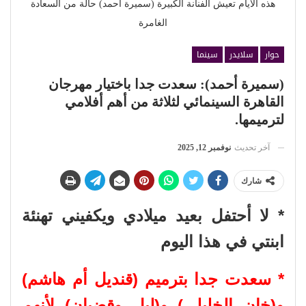
هذه الأيام تعيش الفنانة الكبيرة (سميرة أحمد) حالة من السعادة
الغامرة
حوار
سلايدر
سينما
(سميرة أحمد): سعدت جدا باختيار مهرجان
القاهرة السينمائي لثلاثة من أهم أفلامي
لترميمها.
آخر تحديث
نوفمبر 12, 2025
شارك
* لا أحتفل بعيد ميلادي ويكفيني تهنئة
ابنتي في هذا اليوم
* سعدت جدا بترميم (قنديل أم هاشم)
و(خان الخليلي) و(ليل وقضبان) لأنهم