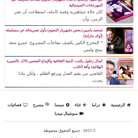
المهرجانات السينمائية
كان حالة جماهيرية وفنية كاملة، استطاعت أن تعبر
الزمن، وأن...
(محمد ياسين) يخص (شهريار النجوم) بأول تصريحاته عن مسلسله
(أولاد حاراتنا)
* المخرج الكبير يكشف مفاجآت المشروع: عمرو سعد
منتج وليس...
كمال زغلول يكتب: البنية الثقافية والإبداع الشعبي (29).. (السيرة
الهلالية) وآفة الكذب
القاضي من يقيم العدل ويرفع الظلم ، ولكن ماذا
يحدث...
الرئيسية
دراما
غناء
سينما
مسرح
فضائيات
سوشيال ميديا
© 2023 - جميع الحقوق محفوظة.