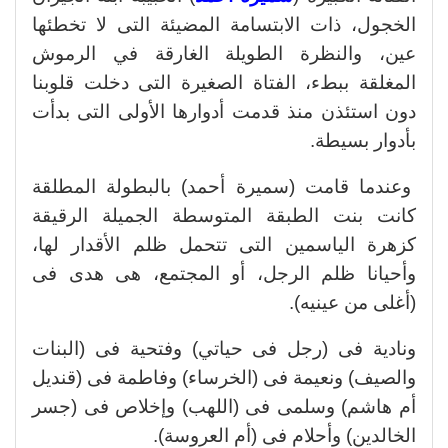
الخجول، ذات الابتسامة المضيئة التى لا تخطئها
عين، والنظرة الطويلة الغارقة في الرموش
المغلقة ببطء، الفتاة الصغيرة التى دخلت قلوبنا
دون استئذن منذ قدمت أدوارها الأولى التى بدأت
بأدوار بسيطة.
وعندما قامت (سميرة أحمد) بالبطولة المطلقة
كانت بنت الطبقة المتوسطة الجميلة الرقيقة
كزهرة الياسمين التى تتحمل ظلم الأقدار لها،
وأحيانا ظلم الرجل، أو المجتمع، هى هدى فى
(أغلى من عينيه).
ونادية فى (رجل فى حياتي) وفتحية فى (البنات
والصيف) ونعيمة فى (الخرساء) وفاطمة فى (قنديل
أم هاشم) وسلمى فى (اللهب) وإخلاص فى (جسر
الخالدين) وأحلام فى (أم العروسة).