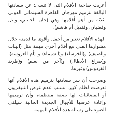
أعربت صاحبة الأفلام التى لا تنسى: عن سعادتها
البالغة بترميم مهرجان القاهرة السينمائي الدولي
لثلاثة من أهم أفلامها وهي (خان الخليلي، وليل
وقضبان، وقنديل أم هاشم).
فهذه الأفلام تعتبر من أجمل وأقوى ما قدمته خلال
مشوارها الفني مع أفلام آخرى مهمة مثل (البنات
والصيف) و(الخرساء) و(الشيماء) و (أم العروسة)،
و(صراع الأبطال) و(آخر من يعلم) و(طريد
الفردوس) وغيرها.
وصرحت أن سر سعادتها بترميم هذه الأفلام أنها
تعرضت لظلم كبير، بسبب عدم عرض التليفزيون
أو الفضائيات لها بصفة منتظمة، وأن ترميمها
وإعادة عرضها للأجيال الجديدة الحالية سيلقي
الضوء على رسالة هذه الأفلام المهمة.