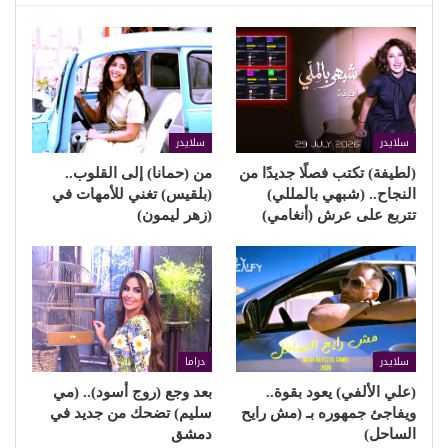
سلايدر
سلايدر
(لطيفة) تكتب فصلًا جديدًا من
من (حمانا) إلى القلوب..
النجاح.. (شبهي بالمللي)
(بلقيس) تغني للأمهات في
تتربع على عرش (أنغامي)
(زهر ليمون)
سلايدر
دراما
(علي الألفي) يعود بقوة..
بعد وجع (روج أسود).. (مي
ويفاجئ جمهوره بـ (مش رايح
سليم) تضحك من جديد في
الساحل)
دمشق