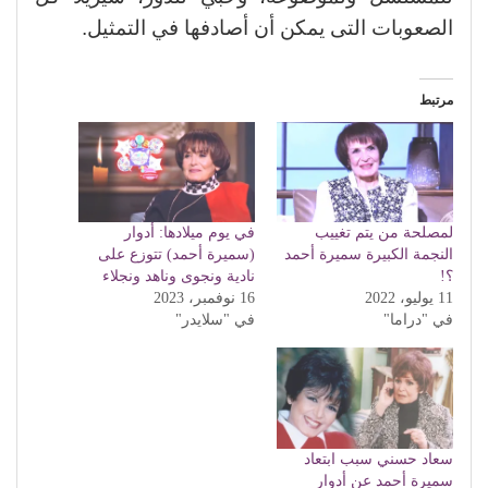
الصعوبات التى يمكن أن أصادفها في التمثيل.
مرتبط
لمصلحة من يتم تغييب
في يوم ميلادها: أدوار
النجمة الكبيرة سميرة أحمد
(سميرة أحمد) تتوزع على
؟!
نادية ونجوى وناهد ونجلاء
11 يوليو، 2022
16 نوفمبر، 2023
في "دراما"
في "سلايدر"
سعاد حسني سبب ابتعاد
سميرة أحمد عن أدوار