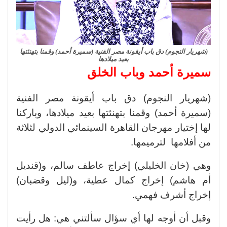
(شهريار النجوم) دق باب أيقونة مصر الفنية (سميرة أحمد) وقمنا بتهنئتها
بعيد ميلادها
سميرة أحمد وباب الخلق
(شهريار النجوم) دق باب أيقونة مصر الفنية
(سميرة أحمد) وقمنا بتهنئتها بعيد ميلادها، وباركنا
لها إختيار مهرجان القاهرة السينمائي الدولي لثلاثة
من أفلامها لترميمها.
وهي (خان الخليلي) إخراج عاطف سالم، و(قنديل
أم هاشم) إخراج كمال عطية، و(ليل وقضبان)
إخراج أشرف فهمي.
وقبل أن أوجه لها أي سؤال سألتني هي: هل رأيت