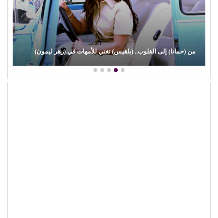
(علي الألفي) يعود بقوة.. ويفاجئ جمهوره بـ (مش رايح الساحل)