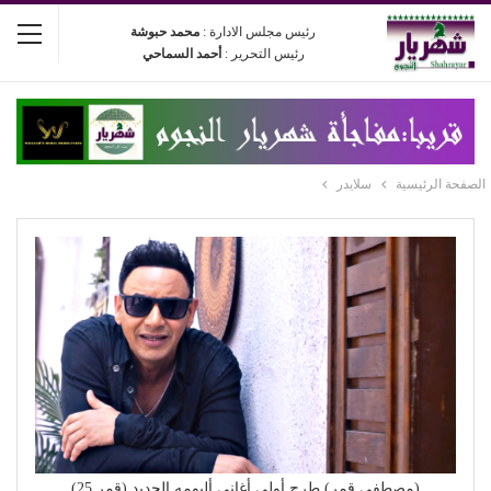
رئيس مجلس الادارة :
محمد حبوشة
رئيس التحرير :
أحمد السماحي
الصفحة الرئيسية
سلايدر
(مصطفى قمر) طرح أولي أغاني ألبومه الجديد (قمر 25)