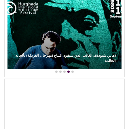
(هاني شنودة).. الغائب الذي سيقود افتتاح (مهرجان الغردقة) بألحانه
الخالدة