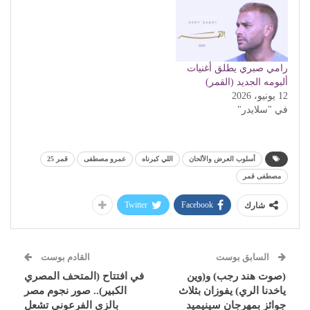
رامي صبري يطلق أغنيات
ألبومه الجديد (القمر)
12 يونيو، 2026
في "سلايدر"
أسلوب العرض والألحان
اللي كبرناه
عمرو مصطفى
قمر 25
مصطفى قمر
Twitter
Facebook
شارك
السابق بوست
القادم بوست
(صوت هند رجب) و(وين
في افتتاح (المتحف المصري
ياخدنا الري) يفوزان بثلاث
الكبير).. صور نجوم مصر
جوائز بمهرجان سينيميد
بالزي الفرعوني تشعل