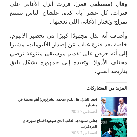
وقال (مصطفى قمر): قررت أنزل الأغاني على
فترات، كل عشر أيام كده، علشان الناس تسمع
بمزاج وتختار الأغاني اللي تعجبها .
وأضاف أنه بذل مجهودًا كبيرًا في تحضير الألبوم،
خاصة بعد فترة غياب عن إصدار الألبومات، مشيرًا
إلى أنه حرص على تقديم موسيقى متنوعة ترضي
مختلف الأذواق وتعيده إلى جمهوره بشكل يليق
بتاريخه الفني.
المزيد من المشاركات
(بعد الليل).. هل يقدم (محمد الشرنوبي) أهم محطة في
مشواره…
أغسطس 7, 2026
(هاني شنودة).. الغائب الذي سيقود افتتاح (مهرجان
الغردقة)…
أغسطس 7, 2026