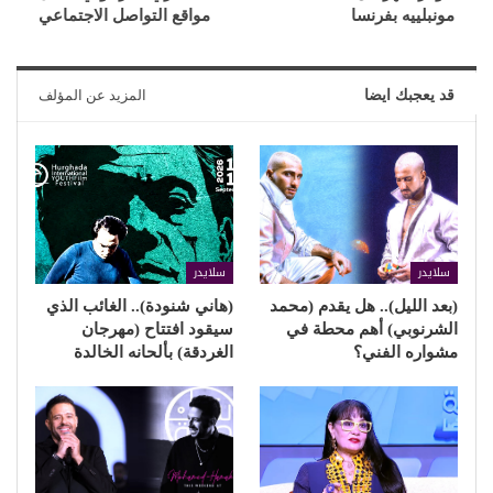
مونبلييه بفرنسا
مواقع التواصل الاجتماعي
قد يعجبك ايضا
المزيد عن المؤلف
سلايدر
سلايدر
(بعد الليل).. هل يقدم (محمد
(هاني شنودة).. الغائب الذي
الشرنوبي) أهم محطة في
سيقود افتتاح (مهرجان
مشواره الفني؟
الغردقة) بألحانه الخالدة