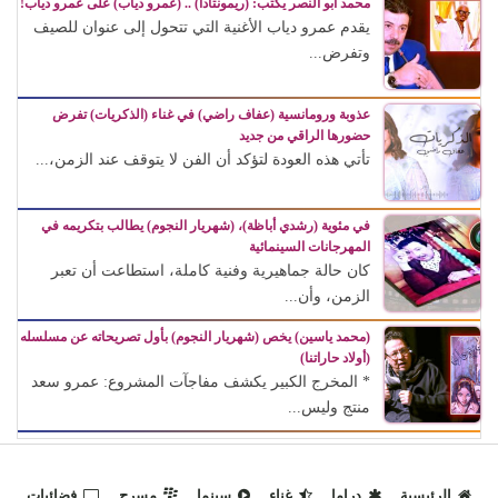
محمد أبو النصر يكتب: (ريمونتادا) .. (عمرو دياب) على عمرو دياب!
يقدم عمرو دياب الأغنية التي تتحول إلى عنوان للصيف
وتفرض...
عذوبة ورومانسية (عفاف راضي) في غناء (الذكريات) تفرض
حضورها الراقي من جديد
تأتي هذه العودة لتؤكد أن الفن لا يتوقف عند الزمن،...
في مئوية (رشدي أباظة)، (شهريار النجوم) يطالب بتكريمه في
المهرجانات السينمائية
كان حالة جماهيرية وفنية كاملة، استطاعت أن تعبر
الزمن، وأن...
(محمد ياسين) يخص (شهريار النجوم) بأول تصريحاته عن مسلسله
(أولاد حاراتنا)
* المخرج الكبير يكشف مفاجآت المشروع: عمرو سعد
منتج وليس...
الرئيسية
دراما
غناء
سينما
مسرح
فضائيات