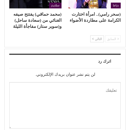
دراما
سلايدر
(سحر رامي).. امرأة اختارت
(محمد حماقي) يفتتح صيفه
الكرامة على مطاردة الأضواء
الغنائي من (سعادة ساحل)
و(سوبر ستار) مفاجأة الليلة
السابق
التالي
اترك رد
لن يتم نشر عنوان بريدك الإلكتروني.