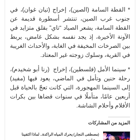
* القطة السامة (الصين)، إخراج (تيان غوان)، في
جنوب غرب الصين، تنتشر أسطورة قديمة عن
القطة السامة، يشعر الصياد “تاي” بقلق متزايد في
الآونة الأخيرة، إذ يجد نفسه بشكل غامض، يربط
بين الصرخات المخيفة في الغابة، والأحداث الغريبة
في القرية، وسلوك زوجته غير المعتاد.
* سينما الأمل (فلسطين)، إخراج (رنا أبو شخيدم)،
رحلة حنين وتأمل في الماضي، يعود فيها (مفيد)
إلى السينما المهجورة، التي كانت تعجّ بالحياة قبل
أربعين عامًا، متأملًا في سنوات قضاها بين بكرات
الأفلام وأحلام الشاشة.
المزيد من المشاركات
(مصطفى النجار) يحرك المياه الراكدة.. لماذا اكتفينا