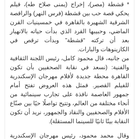
* قشطة (مصر)، إخراج (يمنى صلاح طه)، فيلم
يحكي قصة حب بين قشطة (فرس النهر) والراقصة
الشرقية الشهيرة بالقاهرة في خمسينيات القرن
الماضي، وحبيبها القرد الذي بدأت حياته بالانهيار
بعد أن تركته “قشطة” وبدأت ترقص في
الكازينوهات والبارات.
من جانبه، قال محمود كامل، رئيس اللجنة الثقافية
والفنية: (نسعد في نقابة الصحفيين بأن تكون
القاهرة محطة جديدة لأفلام مهرجان الإسكندرية
للفيلم القصير. فمثل هذه العروض تفتح أمام
جمهور العاصمة نافذة على تجارب سينمائية من
أنحاء مختلفة من العالم، وتتيح تواصلًا حيًا بين صنّاع
الأفلام والصحفيين والنقاد والجمهور، نريد أن تكون
النقابة بيتًا ثانيًا للسينما المستقلة).
وقال محمد محمود، رئيس مهرجان الإسكندرية