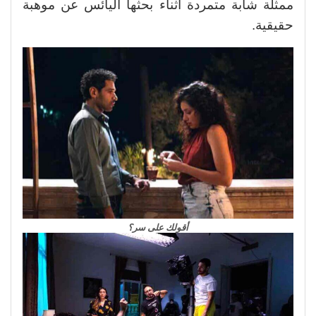
ممثلة شابة متمردة أثناء بحثها اليائس عن موهبة
حقيقية.
أقولك على سر؟