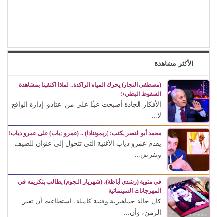
الأكثر مشاهدة
(مصطفى النجار) يحرك المياه الراكدة.. لماذا اكتفينا بمشاهدة
السقوط البطيء!
الأفكار الجادة أصبحت عبئًا على من اعتادوا إدارة الواقع
لا...
محمد أبو النصر يكتب: (ريمونتادا) .. (عمرو دياب) على عمرو دياب!
يقدم عمرو دياب الأغنية التي تتحول إلى عنوان للصيف
وتفرض...
في مئوية (رشدي أباظة)، (شهريار النجوم) يطالب بتكريمه في
المهرجانات السينمائية
كان حالة جماهيرية وفنية كاملة، استطاعت أن تعبر
الزمن، وأن...