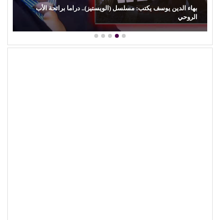
يستيز).. دراما برائحة الأب
الهلالية) وآفة…