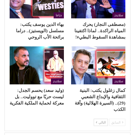
سلايدر
دراما
(مصطفى النجار) يحرك
بهاء الدين يوسف يكتب:
المياه الراكدة.. لماذا اكتفينا
مسلسل (الويستيز).. دراما
بمشاهدة السقوط البطيء!
برائحة الأب الروحي
سلايدر
سلايدر
كمال زغلول يكتب: البنية
(وليد سعد) يحسم الجدل:
الثقافية والإبداع الشعبي
ليست حربًا مع تووليت.. بل
(29).. (السيرة الهلالية) وآفة
معركة لحماية الملكية الفكرية
الكذب
السابق
التالي