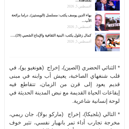
بمشاهدة…
أغسطس 5, 2026
بهاء الدين يوسف يكتب: مسلسل (الويستيز).. دراما برائحة
الأب…
أغسطس 5, 2026
كمال زغلول يكتب: البنية الثقافية والإبداع الشعبي (29)..…
أغسطس 5, 2026
* الثنائي الحضري (الصين)، إخراج (هونغيو يو)، في
قلب شنغهاي الصاخبة، يعيش أب وابنه في مبنى
قديم يعود إلى قرن من الزمان، تتقاطع فيه
إيقاعات الحياة القديمة مع نبض المدينة الحديثة في
لوحة إنسانية شاعرية.
* التالي (بلجيكا)، إخراج (ماركو بولا)، جان ريمي،
مخرجة تجارب أداء تمر بانهيار نفسي، تثير خوف