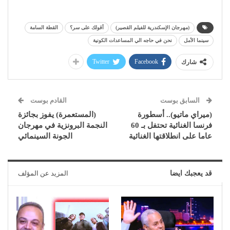
(مهرجان الإسكندرية للفيلم القصير)
أقولك على سر؟
القطة السامة
سينما الأمل
نحن في حاجه الي المساعدات الكونية
Twitter
Facebook
شارك
السابق بوست
القادم بوست
(ميراي ماتيو).. أسطورة
(المستعمرة) يفوز بجائزة
فرنسا الغنائية تحتفل بـ 60
النجمة البرونزية في مهرجان
عاما على انطلاقتها الغنائية
الجونة السينمائي
قد يعجبك ايضا
المزيد عن المؤلف