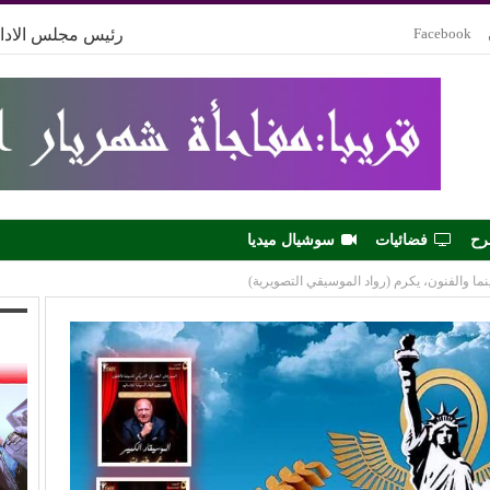
Facebook
رئيس مجلس الادار
رح
فضائيات
سوشيال ميديا
ا والفنون، يكرم (رواد الموسيقي التصويرية)