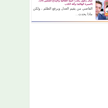
كمال زغلول يكتب: البنية الثقافية والإبداع الشعبي (29)..
(السيرة الهلالية) وآفة الكذب
القاضي من يقيم العدل ويرفع الظلم ، ولكن
ماذا يحدث...