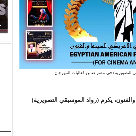
اكدة.. لماذا اكتفينا
بهاء الدين يوسف يكتب: مسلسل (الويستيز).. درا
برائحة الأب الروحي
ى التصويرية) في مصر ضمن فعاليات المهرجان
الفنون، يكرم (رواد الموسيقي التصويرية)