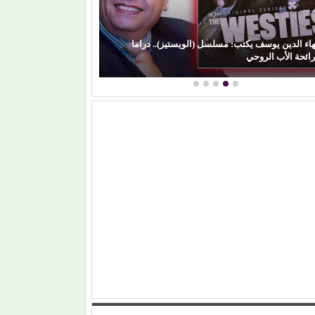
ما
كمال زغلول يكتب: البنية الثقافية والإبداع الشعبي (29)..
(السيرة الهلالية) وآفة…