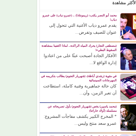
لأكثر مشاهدة
محمد أبو النصر يكتب: (ريمونتادا) .. (عمرو دياب) على عمرو
دياب!
يقدم عمرو دياب الأغنية التي تتحول إلى
عنوان للصيف وتفرض...
(مصطفى النجار) يحرك المياه الراكدة.. لماذا اكتفينا بمشاهدة
السقوط البطيء!
الأفكار الجادة أصبحت عبئًا على من اعتادوا
إدارة الواقع لا...
في مئوية (رشدي أباظة)، (شهريار النجوم) يطالب بتكريمه في
المهرجانات السينمائية
كان حالة جماهيرية وفنية كاملة، استطاعت
أن تعبر الزمن، وأن...
(محمد ياسين) يخص (شهريار النجوم) بأول تصريحاته عن
مسلسله (أولاد حاراتنا)
* المخرج الكبير يكشف مفاجآت المشروع:
عمرو سعد منتج وليس...