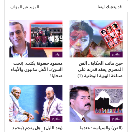
قد يعجبك ايضا
المزيد عن المؤلف
سلايدر
دراما
حين ماتت الحكاية.. الفن
محمود حسونة يكتب: (تحت
المصري يفقد قدرته على
السن).. الأهل مذنبون والأبناء
صناعة الهوية الوطنية (1)
ضحايا!
سلايدر
سلايدر
(الفن) والسياسة: عندما
(بعد الليل).. هل يقدم (محمد