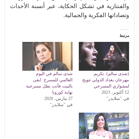
والفنتازية في تشكل الحكاية، عبر أنسنة الأحداث
وتضاداتها الفكرية والجمالية.
مرتبط
(شذى سالم): تكريم
شذى سالم في اليوم
مهرجان بغداد الدولي تتويج
العالمي للمسرح: ابقى
لمشواري المسرحي
بالبيت فأنت بطل مسرحية
12 أكتوبر، 2023
نهاية كورونا
في "سلايدر"
27 مارس، 2020
في "سلايدر"