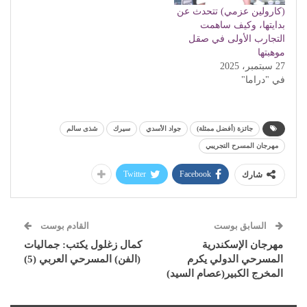
(كارولين عزمي) تتحدث عن
بدايتها، وكيف ساهمت
التجارب الأولى في صقل
موهبتها
27 سبتمبر، 2025
في "دراما"
جائزة (أفضل ممثلة)
جواد الأسدي
سيرك
شذى سالم
مهرجان المسرح التجريبي
Twitter
Facebook
شارك
السابق بوست
القادم بوست
مهرجان الإسكندرية
كمال زغلول يكتب: جماليات
المسرحي الدولي يكرم
(الفن) المسرحي العربي (5)
المخرج الكبير(عصام السيد)