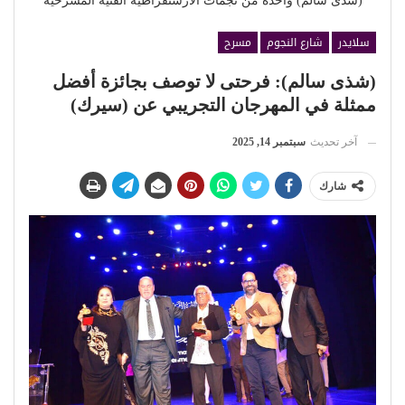
(شذى سالم) واحدة من نجمات الأرستقراطية الفنية المسرحية
سلايدر
شارع النجوم
مسرح
(شذى سالم): فرحتى لا توصف بجائزة أفضل
ممثلة في المهرجان التجريبي عن (سيرك)
آخر تحديث
سبتمبر 14, 2025
شارك