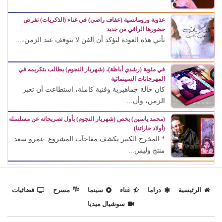
عذوبة ورومانسية (عفاف راضي) في غناء (الذكريات) تفرض
حضورها الراقي من جديد
تأتي هذه العودة لتؤكد أن الفن لا يتوقف عند الزمن،...
في مئوية (رشدي أباظة)، (شهريار النجوم) يطالب بتكريمه في
المهرجانات السينمائية
كان حالة جماهيرية وفنية كاملة، استطاعت أن تعبر
الزمن، وأن...
(محمد ياسين) يخص (شهريار النجوم) بأول تصريحاته عن مسلسله
(أولاد حاراتنا)
* المخرج الكبير يكشف مفاجآت المشروع: عمرو سعد
منتج وليس...
الرئيسية
دراما
غناء
سينما
مسرح
فضائيات
سوشيال ميديا