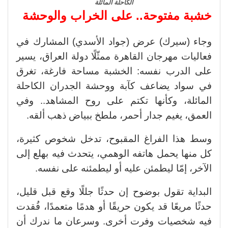
الكاحلة المائلة
خشبة مفتوحة.. على الخراب والوحشة
وجاء (سيرك) عرض (جواد الأسدي) المشارك في
فعاليات مهرجان القاهرة ممثّلًا دولة العراق، يسير
على الدرب نفسه: الخشبة مساحة فارغة، تغرق
في سواد يضاعف كآبة ووحشة الجدران الكاحلة
المائلة، وكأنها تكتم على روح المشاهد.. وفي
العمق، يغيم جدار أحمر، ملطخ ببياض ذهب ألقه.
وسط هذا الفراغ المقبوح، تدخل شخوص كثيرة،
كل منها يحمل هاتفه الوهمي، يتحدث فيه بهلع إلى
الآخر، إمّا ليطمئن عليه أو ليطمئنه على نفسه.
البداية تقول بوضوح إن حدثًا جللًا وقع قبل قليل،
حدثًا مريعًا قد يكون حريقًا أو هدمًا متعمدًا، فُقدت
فيه شخصيات وفرت أخرى. وسرعان ما ندرك أن