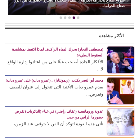
).. كيف رسخت (الصبّاح) حضورها بين أبرز
(محمد رضوان) يكسر القاعدة.. 
كضيف شرف
الأكثر مشاهدة
(مصطفى النجار) يحرك المياه الراكدة.. لماذا اكتفينا بمشاهدة
السقوط البطيء!
الأفكار الجادة أصبحت عبئًا على من اعتادوا إدارة الواقع
لا...
محمد أبو النصر يكتب: (ريمونتادا) .. (عمرو دياب) على عمرو دياب!
يقدم عمرو دياب الأغنية التي تتحول إلى عنوان للصيف
وتفرض...
عذوبة ورومانسية (عفاف راضي) في غناء (الذكريات) تفرض
حضورها الراقي من جديد
تأتي هذه العودة لتؤكد أن الفن لا يتوقف عند الزمن،...