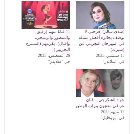
(شذى سالم): فرحتى لا
11 فنانا منهم (رفيق،
توصف بجائزة أفضل ممثلة
والمنصور والرميحي،
في المهرجان التجريبي عن
وإقبال)، يكرمهم (المسرح
(سيرك)
التجريبي)
15 سبتمبر، 2025
26 أغسطس، 2025
في "سلايدر"
في "سلايدر"
جواد الشكرجي .. فنان
عراقي معجون بتراب الوطن
17 مايو، 2022
في "بروفايل"