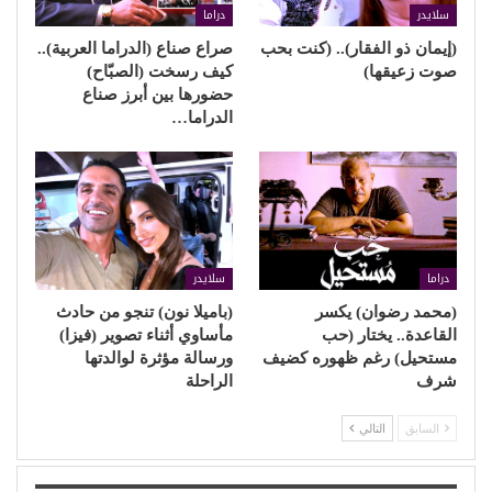
سلايدر
دراما
(إيمان ذو الفقار).. (كنت بحب
صراع صناع (الدراما العربية)..
صوت زعيقها)
كيف رسخت (الصبّاح)
حضورها بين أبرز صناع
الدراما…
دراما
سلايدر
(محمد رضوان) يكسر
(باميلا نون) تنجو من حادث
القاعدة.. يختار (حب
مأساوي أثناء تصوير (فيزا)
مستحيل) رغم ظهوره كضيف
ورسالة مؤثرة لوالدتها
شرف
الراحلة
السابق
التالي