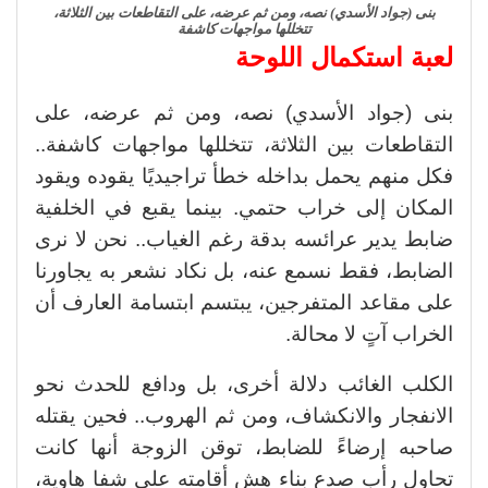
بنى (جواد الأسدي) نصه، ومن ثم عرضه، على التقاطعات بين الثلاثة،
تتخللها مواجهات كاشفة
لعبة استكمال اللوحة
بنى (جواد الأسدي) نصه، ومن ثم عرضه، على
التقاطعات بين الثلاثة، تتخللها مواجهات كاشفة..
فكل منهم يحمل بداخله خطأ تراجيديًا يقوده ويقود
المكان إلى خراب حتمي. بينما يقبع في الخلفية
ضابط يدير عرائسه بدقة رغم الغياب.. نحن لا نرى
الضابط، فقط نسمع عنه، بل نكاد نشعر به يجاورنا
على مقاعد المتفرجين، يبتسم ابتسامة العارف أن
الخراب آتٍ لا محالة.
الكلب الغائب دلالة أخرى، بل ودافع للحدث نحو
الانفجار والانكشاف، ومن ثم الهروب.. فحين يقتله
صاحبه إرضاءً للضابط، توقن الزوجة أنها كانت
تحاول رأب صدع بناء هش أقامته على شفا هاوية،