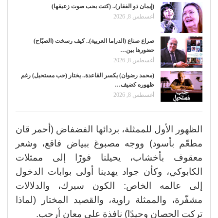
(إيمان ذو الفقار).. (كنت بحب صوت زعيقها)
أغسطس 8, 2026
صراع صناع (الدراما العربية).. كيف رسخت (الصبّاح)
حضورها بين…
أغسطس 8, 2026
(محمد رضوان) يكسر القاعدة.. يختار (حب مستحيل) رغم
ظهوره كضيف…
أغسطس 8, 2026
الظهور الأول للممثلة، بردائها الفضفاض (أحمر قان
مطعّم بأسود) ووجه مصبوغ ببياض فاقع، وشعر
معقوف بأخشاب، يحيلنا فورًا إلى ممثلات
الكابوكي، وكأن جواد يهدينا أولى بوابات الدخول
إلى عالمه الخاص: الكون سيرك، والدلالات
مشفّرة، والممثلة راوية، والقصيد المختار (لماذا
تركت الحصان وحيدًا) نافذة على معانٍ أرحب.