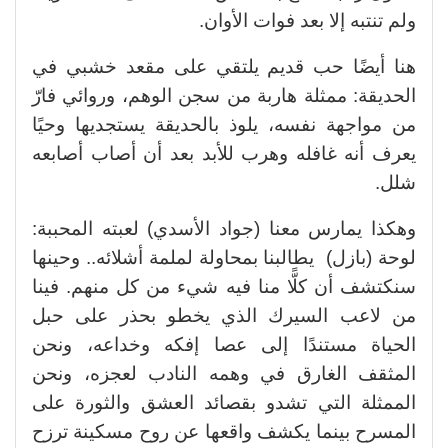
ولم تنتبه إلا بعد فوات الأوان.
هنا أيضًا حب قديم يلتقي على مقعد خشبي في
الحديقة: ممثلة هاربة من سجن الوهم، وروائي فارّ
من مواجهة نفسه، يلوذ بالحديقة يستجديها وحيًا
يعرف أنه غافله وهرب للأبد بعد أن أصاب أصابعه
شلل.
وهكذا يمارس معنا (جواد الأسدي) لعبته المحببة:
لوحة (بازل) يطالبنا بمحاولة لملمة أشلائه.. وحينها
سنكتشف أن كلًّا منا فيه شيء من كل منهم. فينا
من لاعب السيرك الذي يخطو بحذر على حبل
الحياة مستندًا إلى عصا إفكه وخداعه، ونحن
المثقف الغارق في وهمه النادب لعجزه، ونحن
الممثلة التي تشدو بقصائد العشق والثورة على
المسرح بينما يكشف واقعها عن روح مسكينة ترزح