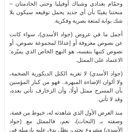
وحمّام بغدادي وشباك أوفيليا وحتى الخادمتان –
منحتنا يقينًا بأن أي جديد يحمل توقيعه سيكون بلا
شك بوابة لمتعة بصرية وفكرية.
أجمل ما في عروض (جواد الأسدي)، سواء كانت
عن نصوص معروفة أو إعدادًا لمجموعة نصوص، أو
نصوص كتبها بنفسه، هو النهج الخاص الذي يميّزه:
الاعتماد على الممثل.
(جواد الأسدي) لا تغريه الكتل الديكورية الضخمة،
ولا ألوان الإضاءة المبهرة.. فهو من كبار المؤمنين
بأن المسرح ممثل أولًا، وأن الزخارف تأتي بعده،
وقد لا تأتي.
منذ العرض الأول الذي شاهدته له، خيوط من فضة،
وصفته بـ (النحات)، نعم، فالممثل مع (جواد
الأسدي) مشروع نحتي، يظل يدق عليه بإزميله في