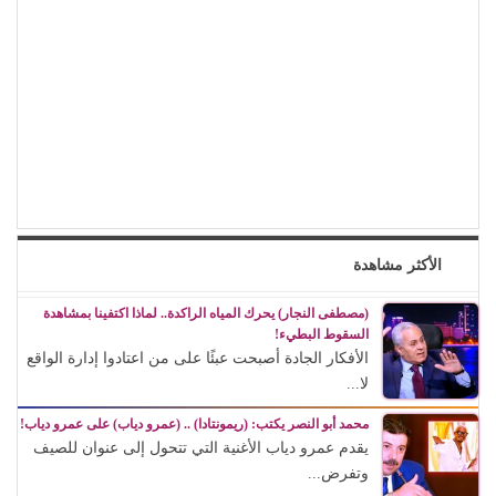
الأكثر مشاهدة
(مصطفى النجار) يحرك المياه الراكدة.. لماذا اكتفينا بمشاهدة
السقوط البطيء!
الأفكار الجادة أصبحت عبئًا على من اعتادوا إدارة الواقع
لا...
محمد أبو النصر يكتب: (ريمونتادا) .. (عمرو دياب) على عمرو دياب!
يقدم عمرو دياب الأغنية التي تتحول إلى عنوان للصيف
وتفرض...