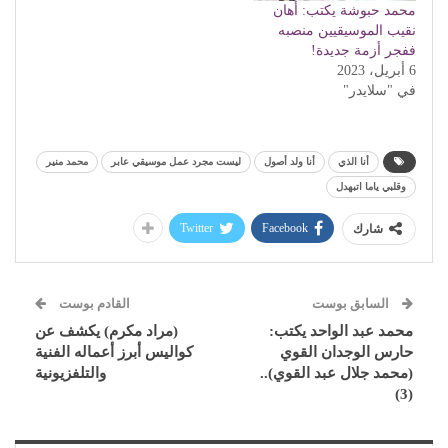
محمد حبوشة يكتب: أهان
نقيب الموسيقيين منصبه
ففجر أزمة جديدة!
6 أبريل، 2023
في "سلايدر"
أنا الذي
أنا ولد أصول
ليست مجرد عمل موسيقي عابر
محمد منير
وقلبي ياما اتبهدل
Twitter
Facebook
شارك
السابق بوست
القادم بوست
محمد عبد الواحد يكتب:
(مراد مكرم) يكشف عن
حارس الوجدان القوي
كواليس أبرز أعماله الفنية
(محمد جلال عبد القوي)..
والتلفزيونية
(3)