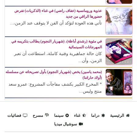
عذوبة ورومانسية (عفاف راضي) في غناء (الذكريات) تفرض
حضورها الراقي من جديد
تأتي هذه العودة لتؤكد أن الفن لا يتوقف عند الزمن،...
في مئوية (رشدي أباظة)، (شهريار النجوم) يطالب بتكريمه في
المهرجانات السينمائية
كان حالة جماهيرية وفنية كاملة، استطاعت أن تعبر
الزمن، وأن...
(محمد ياسين) يخص (شهريار النجوم) بأول تصريحاته عن مسلسله
(أولاد حاراتنا)
* المخرج الكبير يكشف مفاجآت المشروع: عمرو سعد
منتج وليس...
الرئيسية
دراما
غناء
سينما
مسرح
فضائيات
سوشيال ميديا