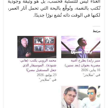
الغناء ليس للتسلية فحسب، بل هو وثيقة وجودية
تُكتب بالنغمة، وتُوقَّع بالبحة التي تحمل آثار العمر،
لكنها في الوقت ذاته تُشع نورًا جديدًا.
مرتبط
منير زايد) يطرح أغنية
محمد الروبي يكتب: (هاني
مصرية بعنوان (بعد سنين)
شنودة).. الموسيقار الذي
16 يناير، 2026
جعل المستقبل مصريًا
في "سلايدر"
23 يوليو، 2026
في "سلايدر"