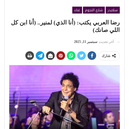
سلايدر
شارع النجوم
غناء
رضا العربي يكتب: (أنا الذي) لمنير.. (أنا ابن كل
اللي صانك)
آخر تحديث
سبتمبر 11, 2025
شارك