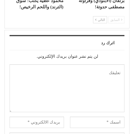
برتقان (الأبنودي) وفراولة
محمود عطية يكتب: سوق
مصطفى حدوتة!
(الترند) واللحم الرخيص!
السابق
التالي
اترك رد
لن يتم نشر عنوان بريدك الإلكتروني.