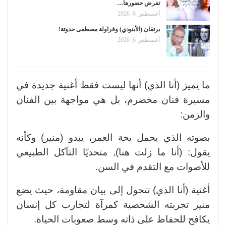
تفرض حضورها…
أغسطس 6, 2026
برتقان (الأبنودي) وفراولة مصطفى حدوتة!
أغسطس 6, 2026
ما يميز (أنا الذي) أنها ليست فقط أغنية جديدة في
مسيرة فنان مخضرم، بل هي مواجهة بين الفنان
والزمن:
بصوته الذي يحمل بحة العمر، يبدو (منير) وكأنه
يقول: (أنا ما زلت هنا), متحديًا التآكل الطبيعي
للأصوات مع التقدم في السن.
أغنية (أنا الذي) تتحول إلى بيان مقاومة، حيث يضع
منير تجربته الشخصية كمرآة لتجارب كل إنسان
يكافح للحفاظ على ذاته وسط صعوبات الحياة.