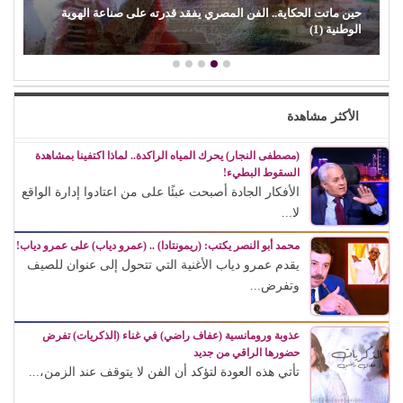
حين ماتت الحكاية.. الفن المصري يفقد قدرته على صناعة الهوية
الوطنية (1)
الأكثر مشاهدة
(مصطفى النجار) يحرك المياه الراكدة.. لماذا اكتفينا بمشاهدة
السقوط البطيء!
الأفكار الجادة أصبحت عبئًا على من اعتادوا إدارة الواقع
لا...
محمد أبو النصر يكتب: (ريمونتادا) .. (عمرو دياب) على عمرو دياب!
يقدم عمرو دياب الأغنية التي تتحول إلى عنوان للصيف
وتفرض...
عذوبة ورومانسية (عفاف راضي) في غناء (الذكريات) تفرض
حضورها الراقي من جديد
تأتي هذه العودة لتؤكد أن الفن لا يتوقف عند الزمن،...