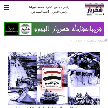
رئيس مجلس الادارة :
محمد حبوشة
رئيس التحرير :
أحمد السماحي
الصفحة الرئيسية
سلايدر