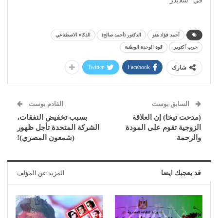
في "سلايدر"
أحمد فؤاد هنو
الدكتور (أحمد صالح)
الذكاء الاصطناعي
حرب أكتوبر
قوة الوحدة الوطنية
Twitter
Facebook
شارك
السابق بوست
القادم بوست
(مدحت تيخا) إن العلاقة
بسبب تخفيض النفقات،
الزوجية تقوم على المودة
الشركة المتحدة تأجل ظهور
والرحمة
(شمعون المصري)!
قد يعجبك ايضا
المزيد عن المؤلف