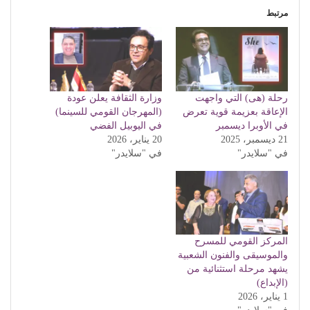
مرتبط
رحلة (هى) التي واجهت
وزارة الثقافة يعلن عودة
الإعاقة بعزيمة قوية تعرض
(المهرجان القومي للسينما)
في الأوبرا ديسمبر
في اليوبيل الفضي
21 ديسمبر، 2025
20 يناير، 2026
في "سلايدر"
في "سلايدر"
المركز القومي للمسرح
والموسيقى والفنون الشعبية
يشهد مرحلة استثنائية من
(الإبداع)
1 يناير، 2026