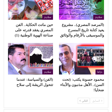
سلايدر
سلايدر
(المرصد المصري).. مشروع
حين ماتت الحكاية.. الفن
يعيد كتابة تاريخ المسرح
المصري يفقد قدرته على
والموسيقى بالأرقام والوثائق
صناعة الهوية الوطنية (1)
دراما
سلايدر
محمود حسونة يكتب: (تحت
(الفن) والسياسة: عندما
السن).. الأهل مذنبون والأبناء
تتحول الريشة إلى سلاح
ضحايا!
السابق
التالي