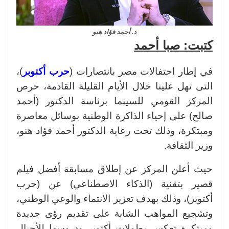
د. أحمد فؤاد هنو
كتبت: صبا أحمد
في إطار احتفالات مصر بانتصارات (
حرب أكتوبر
)،
التى تهل علينا خلال الأيام القليلة القادمة، حرص
المركز القومي للسينما برئاسة الدكتور (أحمد
صالح) على إحياء الذاكرة الوطنية بوسائل معاصرة
ومبتكرة، وذلك تحت رعاية الدكتور أحمد فؤاد هنو،
وزير الثقافة.
حيث أعلن المركز عن إطلاق مسابقة أفضل فيلم
قصير بتقنية (الذكاء الاصطناعي) عن (حرب
أكتوبر)، وذلك بهدف تعزيز الانتماء والوعي الوطني،
وتشجيع المواهب الشابة على تقديم رؤى جديدة
ومبتكرة تعكس بطولات أكتوبر ودروسها للأجيال