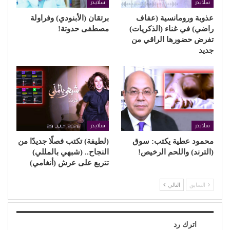
سلايدر
سلايدر
عذوبة ورومانسية (عفاف
برتقان (الأبنودي) وفراولة
راضي) في غناء (الذكريات)
مصطفى حدوتة!
تفرض حضورها الراقي من
جديد
سلايدر
سلايدر
محمود عطية يكتب: سوق
(لطيفة) تكتب فصلًا جديدًا من
(الترند) واللحم الرخيص!
النجاح.. (شبهي بالمللي)
تتربع على عرش (أنغامي)
السابق
التالي
اترك رد