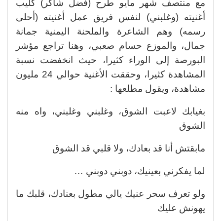
مع منتصف شهر مايو طرح (فضل شاكر) كليب
أغنيته (وغلبني) لنفس فريق عمل أغنيته (أحلى
رسمه) وهم الشاعرة والملحنة اليمنية جمانة
جمال، والموزع حسام صعبي، وهنا تراجع مؤشر
البورصة إلى الوراء كثيرا، حيث انخفضت نسبة
المشاهدة كثيرا، وحققت الأغنية حوالي 24 مليون
مشاهدة، ويقول مطلعها :
بغيابك لاعبت الشوق، وغلبني وغلبني، واه منه
الشوق
مابقتش أنا قد بعادك، ولا قلبي قد الشوق
لما يفكرني بعينيك، دوبني دوبني …
ولو تعرف سحر عنيك يالي مطول بعنادك، قلبك ما
يهونش عليك