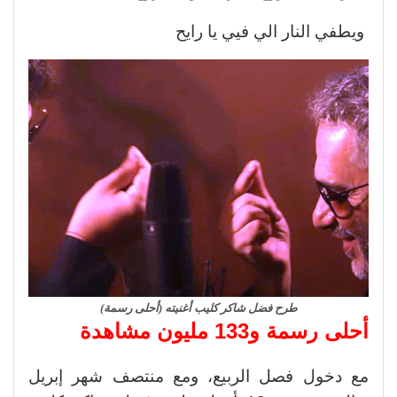
ويطفي النار الي فيي يا رايح
طرح فضل شاكر كليب أغنيته (أحلى رسمة)
أحلى رسمة و133 مليون مشاهدة
مع دخول فصل الربيع، ومع منتصف شهر إبريل