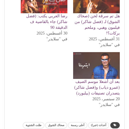
هل تم سرقة لحن (صحاك
رضا العربي يكتب: (فضل
الشوق) لـ (فضل شاكر) من
شاكر) جاء بالقاضية ف
فيلمون وهبي، وملحم
الدقيقة 90
بركات؟!
30 أغسطس، 2025
31 أغسطس، 2025
في "سلايدر"
في "سلايدر"
بعد أن أشعلا موسم الصيف
(عمرو دياب) و(فضل شاكر)
يتصدران تصنيفات (بيلبورد)
20 سبتمبر، 2025
في "سلايدر"
أحداث (عبرا)
أحلى رسمة
صحاك الشوق
طلت الشتوية