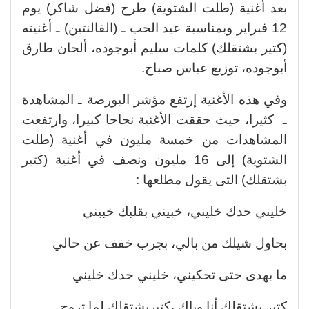
بعد أغنية (طلت الشتوية) طرح (فضل شاكر) يوم
12 فبراير وبمناسبة عيد الحب ـ (الفالنتين) ـ أغنيته
(كتير بشتقلك) كلمات سليم أبوجوده، ألحان طارق
أبوجوده، توزيع عباس صباح.
وفي هذه الأغنية إرتفع مؤشر البورصة ـ المشاهدة
ـ كثيرا، حيث حققت الأغنية نجاحا كبيرا، وارتفعت
المشاهدات من خمسة مليون في أغنية (طلت
الشتوية) إلى 16 مليون ونصف في أغنية (كتير
بشتقلك) التى يقول مطلعها :
خليني حدك خليني، خبيني بقلبك خبيني
بحاول شيلك من بالي، بجرب خفف عن حالي
ما بهدى حتى تحكيني، خليني حدك خليني
كتير بشتقلك أنا وياك ،كتيربشتقلك لما تروح