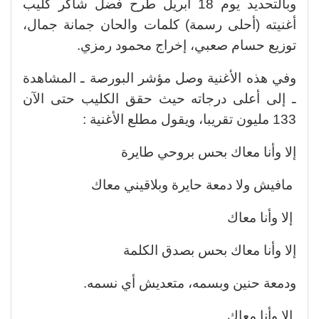
وبالتحديد يوم 18 أبريل طرح فضل شاكر كليب
أغنيته (أحلى رسمة) كلمات والحان جمانة جمال،
توزيع حسام صعبي، إخراج محمود رمزي.
وفي هذه الأغنية وصل مؤشر البورصة ـ المشاهدة
ـ إلى أعلى درجاته حيث حقق الكليب حتى الآن
133 مليون تقريبا، ويقول مطلع الأغنية :
إلا وأنا معاك بحس بروحي طايرة
مافيش ولا دمعة حايرة وبلاقيني معاك
إلا وأنا معاك
إلا وأنا معاك بحس بصدق الكلمة
ودمعة حنين وبسمه، متعديش أي نسمه.
إلا وأنا معاك