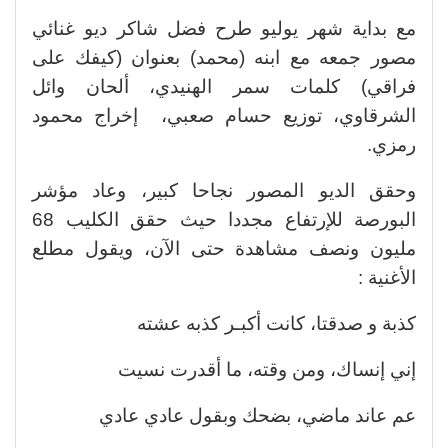
مع بداية شهر يوليو طرح فضل شاكر ديو غنائي
مصور جمعه مع ابنه (محمد) بعنوان (كيفك على
فراقي) كلمات سمر الهنيدي، ألحان وائل
الشرقاوي، توزيع حسام صعبي، إخراج محمود
رمزي.
وحقق الديو المصور نجاحا كبير، وعاد مؤشر
البورصة للإرتفاع مجددا حيث حقق الكليب 68
مليون ونصف مشاهدة حتى الآن، ويقول مطلع
الأغنية :
كذبة و صدقتا، كانت أكبـر كذبه عشته
إني إنساك، ومن وقته، ما أقدرت نسيت
عم عاند ماضي، بضحك وبقول عادي عادي