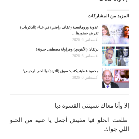
المزيد من المشاركات
عذوبة ورومانسية (عفاف راضي) في غناء (الذكريات)
تفرض حضورها…
أغسطس 6, 2026
برتقان (الأبنودي) وفراولة مصطفى حدوتة!
أغسطس 6, 2026
محمود عطية يكتب: سوق (الترند) واللحم الرخيص!
أغسطس 6, 2026
إلا وأنا معاك نسيتني القسوة ديا
طلعت الحلو فيا مفيش أجمل يا عنيه من الحلو
اللي جواك