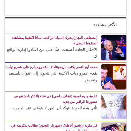
الأكثر مشاهدة
(مصطفى النجار) يحرك المياه الراكدة.. لماذا اكتفينا بمشاهدة
السقوط البطيء!
الأفكار الجادة أصبحت عبئًا على من اعتادوا إدارة الواقع
لا...
محمد أبو النصر يكتب: (ريمونتادا) .. (عمرو دياب) على عمرو دياب!
يقدم عمرو دياب الأغنية التي تتحول إلى عنوان للصيف
وتفرض...
عذوبة ورومانسية (عفاف راضي) في غناء (الذكريات) تفرض
حضورها الراقي من جديد
تأتي هذه العودة لتؤكد أن الفن لا يتوقف عند الزمن،...
في مئوية (رشدي أباظة)، (شهريار النجوم) يطالب بتكريمه في