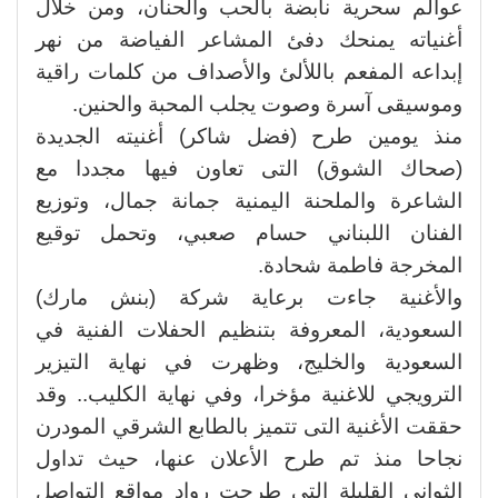
عوالم سحرية نابضة بالحب والحنان، ومن خلال
أغنياته يمنحك دفئ المشاعر الفياضة من نهر
إبداعه المفعم باللألئ والأصداف من كلمات راقية
وموسيقى آسرة وصوت يجلب المحبة والحنين.
منذ يومين طرح (فضل شاكر) أغنيته الجديدة
(صحاك الشوق) التى تعاون فيها مجددا مع
الشاعرة والملحنة اليمنية جمانة جمال، وتوزيع
الفنان اللبناني حسام صعبي، وتحمل توقيع
المخرجة فاطمة شحادة.
والأغنية جاءت برعاية شركة (بنش مارك)
السعودية، المعروفة بتنظيم الحفلات الفنية في
السعودية والخليج، وظهرت في نهاية التيزير
الترويجي للاغنية مؤخرا، وفي نهاية الكليب.. وقد
حققت الأغنية التى تتميز بالطابع الشرقي المودرن
نجاحا منذ تم طرح الأعلان عنها، حيث تداول
الثواني القليلة التى طرحت رواد مواقع التواصل