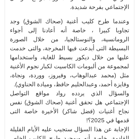
الإجتماعي بفرحة شديدة.
وعندما طرح كليب أغنية (صحاك الشوق) وجد
تجاوبا كبيرا ، خاصة أنه أعادنا إلى أجواء
الرومانسية، والنوستالجيا، من خلال الصورة
البسيطة التى أبدعت فيها المخرجة، والتى خدمت
عليها من خلال ديكور بسيط للغاية، واستخدامها
لمجموعة من ألبومات الكاسيت لكبار نجوم الأغنية
مثل (محمد عبدالوهاب، وفيروز، ووردة، ونجاة،
وفايزة أحمد، وعبدالحليم حافظ، وميادة الحناوي).
والسؤال الذي يردده رواد مواقع التواصل
الإجتماعي هل تحقق أغنية (صحاك الشوق) نفس
نجاح أغنيات (فضل شاكر) الأخيرة خاصة التى
قدمها في 2025؟!
الإجابة عن هذا السؤال ستجيب عليه الأيام القليلة
القادمة، خاصة أنه وبمجرد طرح الكليب الخاص