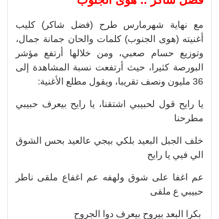
مع نهاية شهرمارس طرح (فضل شاكر) كليب
أغنيته (هوى الجنوب) كلمات والحان جمانة جمال،
وتوزيع حسام صعبي، ومن خلالها أرتفع مؤشر
البورصة كثيرا، حيث أرتفعت نسبة المشاهدة إلى
36 مليون ونصف تقريبا، ويقول مطلع الأغنية:
يا رايح قول لحبيبي اشتقنا، يا رايح بيعرف حبيبي
مطرحنا
خلف الجبل البعيد بلكي بيجي عالعيد بحس الشوق
الي فيي يا رايح
عم اغفا على شوق ولهفه عم اغفاع ملقى ناطر
حبيبي ع ملقى
بكرا البعد بيروح بيعرف دوا الجروح