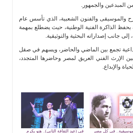
 من المبدعين والجمهور.
رح والموسيقى والفنون الشعبية، الذي تأسس عام
ية بحفظ الذاكرة الفنية الوطنية، حيث يضطلع بمهمة
 إلى جانب إصداراته البحثية والتوثيقية.
بداعية تجمع بين الماضي والحاضر، ويسهم في صقل
ين الإرث الفني العريق لمصر وحاضرها المتجدد،
اة والإبداع.
ية موسيقية.. في كل مصر
في (عيد الثقافة الثاني).. هنو يكرم