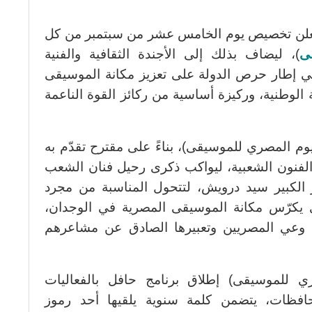
و، يعلن تخصيص يوم الخامس عشر من سبتمبر من كل
ى
)، ليضاف بذلك إلى الأجندة الثقافية والفنية
في إطار حرص الدولة على تعزيز مكانة الموسيقى
ة الوطنية، وركيزة أساسية من ركائز القوة الناعمة
بر، ليكون (اليوم المصري للموسيقى)، بناءً على مقترح تقدّم به
لفنون الشعبية، ليواكب ذكرى رحيل فنان الشعب
الكبير سيد درويش، لتتحول المناسبة من مجرد
يكرّس مكانة الموسيقى المصرية في الوجدان،
غة وعي المصريين وتعبيرها الصادق عن مشاعرهم
ي للموسيقى) إطلاق برنامج حافل بالفعاليات
افظات، يتضمن كلمة سنوية يلقيها أحد رموز