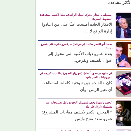
لأكثر مشاهدة
(مصطفى النجار) يحرك المياه الراكدة.. لماذا اكتفينا بمشاهدة
السقوط البطيء!
الأفكار الجادة أصبحت عبئًا على من اعتادوا
إدارة الواقع لا...
محمد أبو النصر يكتب: (ريمونتادا) .. (عمرو دياب) على عمرو
دياب!
يقدم عمرو دياب الأغنية التي تتحول إلى
عنوان للصيف وتفرض...
في مئوية (رشدي أباظة)، (شهريار النجوم) يطالب بتكريمه في
المهرجانات السينمائية
كان حالة جماهيرية وفنية كاملة، استطاعت
أن تعبر الزمن، وأن...
(محمد ياسين) يخص (شهريار النجوم) بأول تصريحاته عن
مسلسله (أولاد حاراتنا)
* المخرج الكبير يكشف مفاجآت المشروع:
عمرو سعد منتج وليس...