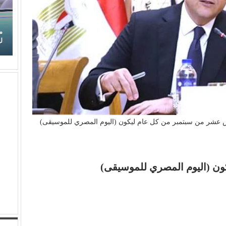
(لطيفة) تكتب فصلًا جديدًا من النجاح.. (شبهي بالمللي)
م
تتربع على عرش (أنغامي)
ل
س عشر من سبتمبر من كل عام ليكون (اليوم المصري للموسيقى)