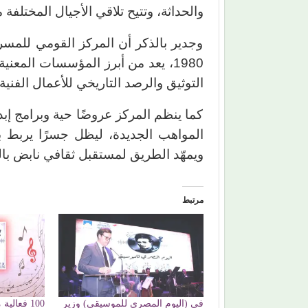
والحداثة، وتتيح تلاقي الأجيال المختلفة
وجدير بالذكر أن المركز القومي للمس
1980، يعد من أبرز المؤسسات المعن
التوثيق والرصد التاريخي للأعمال الفنية،
كما ينظم المركز عروضًا حية وبرامج إ
المواهب الجديدة، ليظل جسرًا يربط ب
ويمهّد الطريق لمستقبل ثقافي نابض بالحي
مرتبط
في (اليوم المصري للموسيقى) وزير
100 فعال