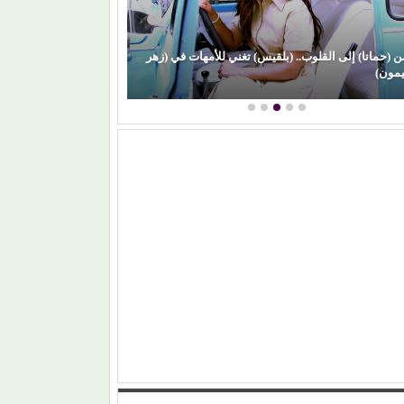
ن (حمانا) إلى القلوب.. (بلقيس) تغني للأمهات في (زهر
(علي الألفي) يعود
يمون)
الساحل)