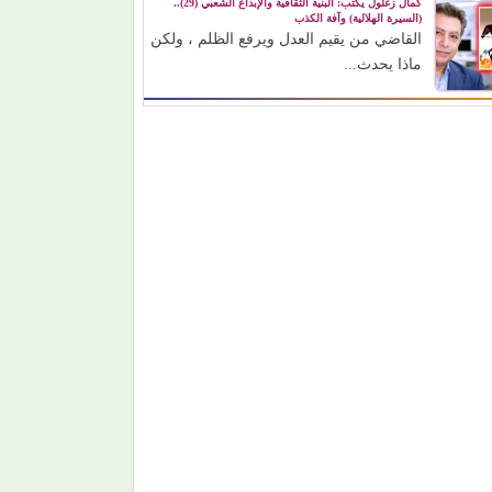
كمال زغلول يكتب: البنية الثقافية والإبداع الشعبي (29)..
(السيرة الهلالية) وآفة الكذب
القاضي من يقيم العدل ويرفع الظلم ، ولكن
ماذا يحدث...