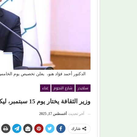
تضحك من جديد في
محمود عطية يكتب: سوق (الترند) واللحم الرخيص!
الدكتور أحمد فؤاد هنو، يعلن تخصيص يوم الخام
سلايدر
شارع النجوم
غناء
وزير الثقافة يختار يوم 15 سبتمبر، ليكون (اليوم المصري للموسيقى)
آخر تحديث
أغسطس 17, 2025
شارك