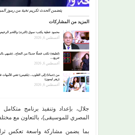
يتضمن الحدث تكريم نخبة من رموز المو
المزيد من المشاركات
محمود عطية يكتب: سوق (الترند) واللحم الرخيص
أغسطس 6, 2026
(لطيفة) تكتب فصلًا جديدًا من النجاح.. (شبهي بالم
تتربع…
أغسطس 6, 2026
من (حمانا) إلى القلوب.. (بلقيس) تغني للأمهات ف
(زهر ليمون)
أغسطس 6, 2026
جلال، بإعداد وتنفيذ برنامج متكامل 
المصري للموسيقى)، بالتعاون مع مختل
بما يضمن مشاركة واسعة تعكس ثراء 